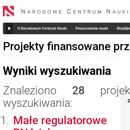
O Narodowym Centrum Nauki
Finansowanie nauki
Współpr
Projekty finansowane pr
Wyniki wyszukiwania
Znaleziono
28
projekt
wyszukiwania:
D
Małe regulatorowe