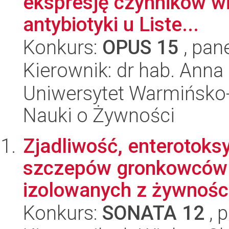
ekspresję czynników wi
antybiotyki u Liste...
Konkurs:
OPUS 15
, pan
Kierownik: dr hab. Ann
Uniwersytet Warmińsko-
Nauki o Żywności
Zjadliwość, enterotoks
szczepów gronkowców
izolowanych z żywności
Konkurs:
SONATA 12
, 