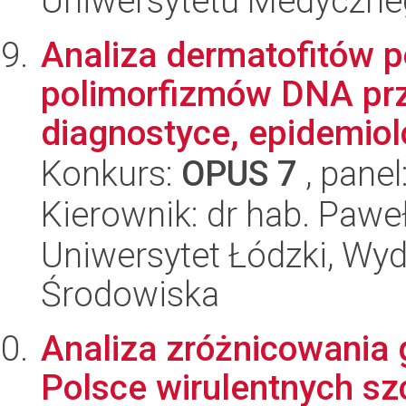
Uniwersytetu Medyczn
Analiza dermatofitów po
polimorfizmów DNA prz
diagnostyce, epidemiolog
Konkurs:
OPUS 7
, panel
Kierownik: dr hab. Pawe
Uniwersytet Łódzki, Wydz
Środowiska
Analiza zróżnicowania
Polsce wirulentnych sz