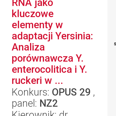
RNA jako
kluczowe
elementy w
adaptacji Yersinia:
Analiza
S
porównawcza Y.
enterocolitica i Y.
ruckeri w ...
Konkurs:
OPUS 29
,
panel:
NZ2
Kierownik: dr