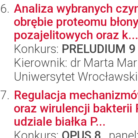
Analiza wybranych czyn
obrębie proteomu błon
pozajelitowych oraz k..
Konkurs:
PRELUDIUM 9
Kierownik: dr Marta Mar
Uniwersytet Wrocławski
Regulacja mechanizmów
oraz wirulencji bakteri
udziale białka P...
Konkurs:
OPUS 8
, panel