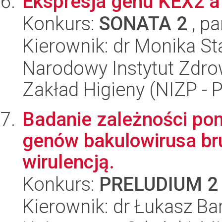
Ekspresja genu KEX2 a 
Konkurs:
SONATA 2
, pa
Kierownik: dr Monika S
Narodowy Instytut Zdro
Zakład Higieny (NIZP - 
Badanie zależności po
genów bakulowirusa bru
wirulencją.
Konkurs:
PRELUDIUM 2
Kierownik: dr Łukasz Ba