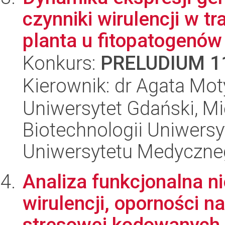
czynniki wirulencji w t
planta u fitopatogenów 
Konkurs:
PRELUDIUM 1
Kierownik: dr Agata Mo
Uniwersytet Gdański, M
Biotechnologii Uniwers
Uniwersytetu Medyczn
Analiza funkcjonalna 
wirulencji, oporności n
stresowej kodowanych p