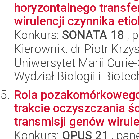
horyzontalnego transfe
wirulencji czynnika etio
Konkurs:
SONATA 18
, 
Kierownik: dr Piotr Krzy
Uniwersytet Marii Curie-
Wydział Biologii i Biotec
Rola pozakomórkowego
trakcie oczyszczania 
transmisji genów wirulen
Konkurs:
OPUS 21
, pan