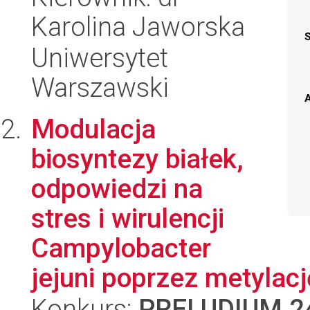
Karolina Jaworska
Uniwersytet
Warszawski
A
Modulacja
biosyntezy białek,
odpowiedzi na
stres i wirulencji
Campylobacter
jejuni poprzez metylacj
Konkurs:
PRELUDIUM 2