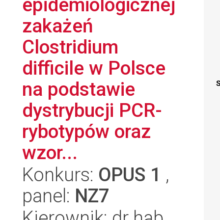
epidemiologicznej
zakażeń
Clostridium
difficile w Polsce
na podstawie
S
dystrybucji PCR-
rybotypów oraz
wzor...
Konkurs:
OPUS 1
,
panel:
NZ7
Kierownik: dr hab.