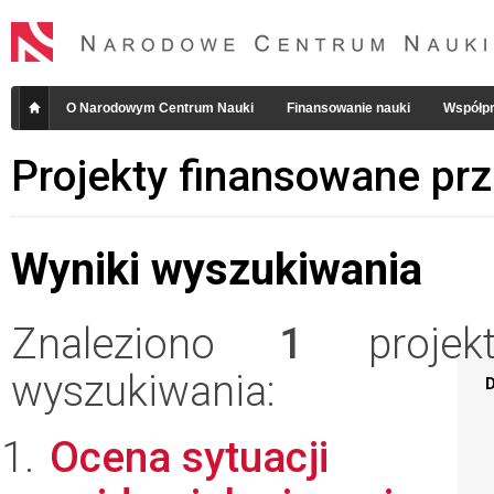
O Narodowym Centrum Nauki
Finansowanie nauki
Współpr
Projekty finansowane pr
Wyniki wyszukiwania
Znaleziono
1
projekt
wyszukiwania:
D
Ocena sytuacji