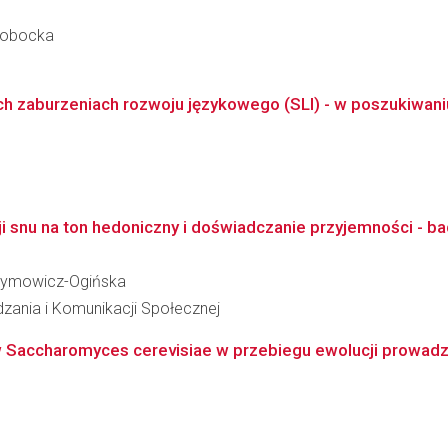
 Łobocka
ch zaburzeniach rozwoju językowego (SLI) - w poszukiwa
ji snu na ton hedoniczny i doświadczanie przyjemności - b
ntrymowicz-Ogińska
dzania i Komunikacji Społecznej
Saccharomyces cerevisiae w przebiegu ewolucji prowadzon