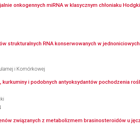
cjalnie onkogennych miRNA w klasycznym chłoniaku Hodgk
ów strukturalnych RNA konserwowanych w jednoniciowych w
ularnej i Komórkowej
, kurkuminy i podobnych antyoksydantów pochodzenia rośl
ki
N
 genów związanych z metabolizmem brasinosteroidów u jęczmi