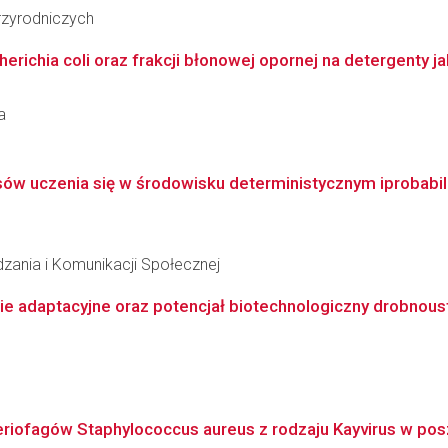
zyrodniczych
erichia coli oraz frakcji błonowej opornej na detergenty j
a
sów uczenia się w środowisku deterministycznym iprobabil
dzania i Komunikacji Społecznej
ie adaptacyjne oraz potencjał biotechnologiczny drobnoust
riofagów Staphylococcus aureus z rodzaju Kayvirus w pos