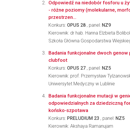
Odpowiedź na niedobór fosforu u żyt
- różne poziomy (molekularne, morfo
przestrzen...
Konkurs:
OPUS 28
, panel:
NZ9
Kierownik: dr hab. Hanna Elżbieta Boli
Szkoła Główna Gospodarstwa Wiejskie
Badania funkcjonalne dwoch genow 
clubfoot
Konkurs:
OPUS 27
, panel:
NZ5
Kierownik: prof. Przemysław Tylżanowsk
Uniwersytet Medyczny w Lublinie
Badania funkcjonalne mutacji w gen
odpowiedzialnych za dziedziczną fo
końsko-szpotawa
Konkurs:
PRELUDIUM 23
, panel:
NZ5
Kierownik: Akshaya Ramanujam