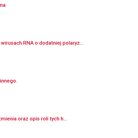
ina
irusach RNA o dodatniej polaryz...
innego.
enia oraz opis roli tych h...