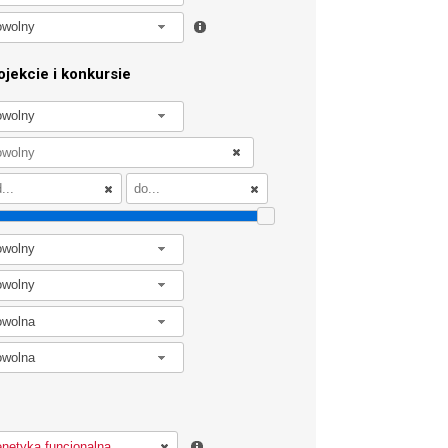
owolny
jekcie i konkursie
owolny
owolny
owolny
owolna
owolna