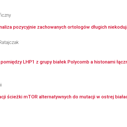
ficzny
Analiza pozycyjnie zachowanych ortologów długich niekod
Ratajczak
pomiędzy LHP1 z grupy białek Polycomb a histonami łączni
i
ji ścieżki mTOR alternatywnych do mutacji w ostrej białac