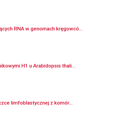
ujących RNA w genomach kręgowcó...
kowymi H1 u Arabidopsis thali...
zce limfoblastycznej z komór...