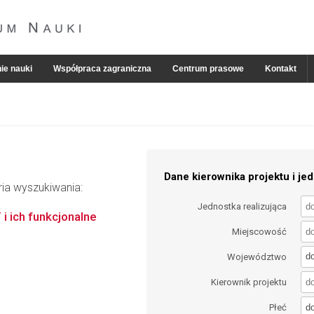
ie nauki
Współpraca zagraniczna
Centrum prasowe
Kontakt
Dane kierownika projektu i jed
ria wyszukiwania:
Jednostka realizująca
 i ich funkcjonalne
Miejscowość
d
Województwo
Kierownik projektu
d
Płeć