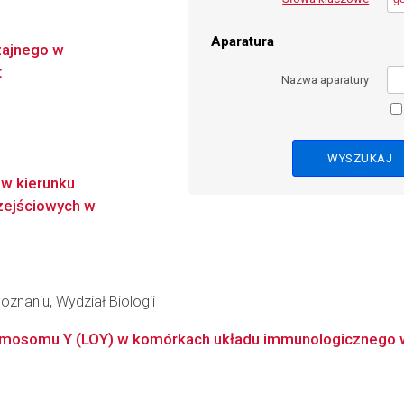
Aparatura
zajnego w
t
Nazwa aparatury
 w kierunku
rzejściowych w
znaniu, Wydział Biologii
romosomu Y (LOY) w komórkach układu immunologicznego w