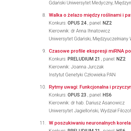
Gdański Uniwersytet Medyczny, Międ
Walka o żelazo między roślinami i p
Konkurs:
OPUS 24
, panel:
NZ2
Kierownik: dr Anna Ihnatowicz
Uniwersytet Gdański, Międzyuczelniany
Czasowe profile ekspresji miRNA po
Konkurs:
PRELUDIUM 21
, panel:
NZ2
Kierownik: Joanna Jurczak
Instytut Genetyki Człowieka PAN
Rytmy uwagi: Funkcjonalna i przyczy
Konkurs:
OPUS 23
, panel:
HS6
Kierownik: dr hab. Dariusz Asanowicz
Uniwersytet Jagielloński, Wydział Filozo
W poszukiwaniu neuronalnych korela
Konkurs:
PRELUDIUM 21
, panel:
HS6