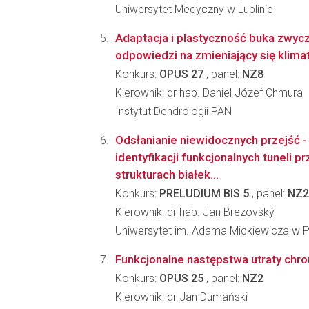
Uniwersytet Medyczny w Lublinie
Adaptacja i plastyczność buka zwyc
odpowiedzi na zmieniający się klima
Konkurs:
OPUS 27
, panel:
NZ8
Kierownik: dr hab. Daniel Józef Chmura
Instytut Dendrologii PAN
Odsłanianie niewidocznych przejść -
identyfikacji funkcjonalnych tuneli p
strukturach białek...
Konkurs:
PRELUDIUM BIS 5
, panel:
NZ2
Kierownik: dr hab. Jan Brezovský
Uniwersytet im. Adama Mickiewicza w Po
Funkcjonalne następstwa utraty ch
Konkurs:
OPUS 25
, panel:
NZ2
Kierownik: dr Jan Dumański