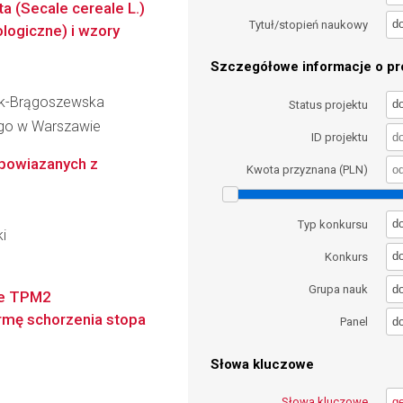
a (Secale cereale L.)
d
Tytuł/stopień naukowy
logiczne) i wzory
Szczegółowe informacje o pro
bok-Brągoszewska
d
Status projektu
go w Warszawie
ID projektu
powiazanych z
Kwota przyznana (PLN)
d
Typ konkursu
i
d
Konkurs
d
Grupa nauk
ie TPM2
rmę schorzenia stopa
d
Panel
Słowa kluczowe
Słowa kluczowe