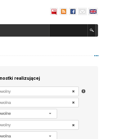
nostki realizującej
owolne
owolna