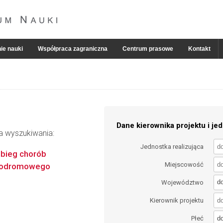
ie nauki
Współpraca zagraniczna
Centrum prasowe
Kontakt
Dane kierownika projektu i jed
ia wyszukiwania:
Jednostka realizująca
ebieg chorób
Miejscowość
prodromowego
d
Województwo
Kierownik projektu
d
Płeć