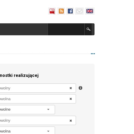
nostki realizującej
owolne
owolna