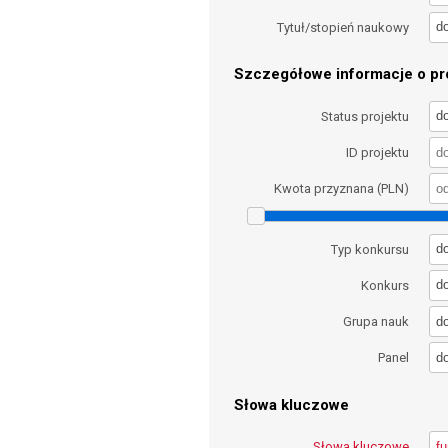
d
Tytuł/stopień naukowy
Szczegółowe informacje o pro
d
Status projektu
ID projektu
Kwota przyznana (PLN)
d
Typ konkursu
d
Konkurs
d
Grupa nauk
d
Panel
Słowa kluczowe
Słowa kluczowe