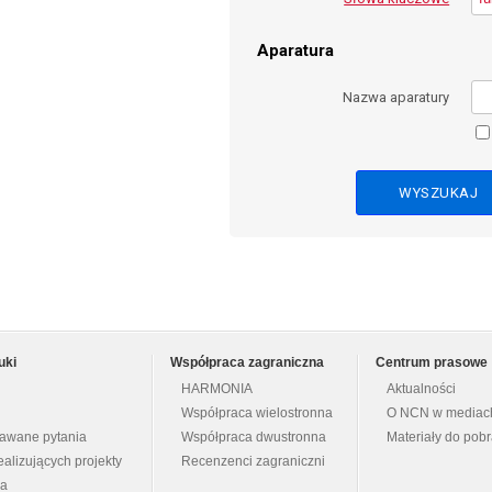
Aparatura
Nazwa aparatury
uki
Współpraca zagraniczna
Centrum prasowe
HARMONIA
Aktualności
Współpraca wielostronna
O NCN w mediac
dawane pytania
Współpraca dwustronna
Materiały do pob
ealizujących projekty
Recenzenci zagraniczni
na