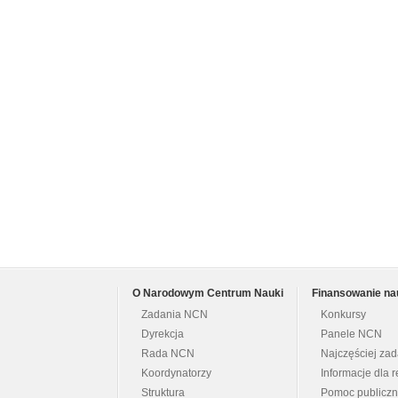
O Narodowym Centrum Nauki
Finansowanie na
Zadania NCN
Konkursy
Dyrekcja
Panele NCN
Rada NCN
Najczęściej za
Koordynatorzy
Informacje dla r
Struktura
Pomoc publicz