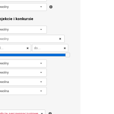
owolny
jekcie i konkursie
owolny
owolny
owolny
owolna
owolna