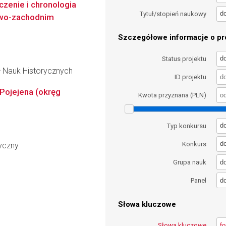
czenie i chronologia
d
Tytuł/stopień naukowy
owo-zachodnim
Szczegółowe informacje o pro
d
Status projektu
ł Nauk Historycznych
ID projektu
 Pojejena (okręg
Kwota przyznana (PLN)
d
Typ konkursu
d
Konkurs
ryczny
d
Grupa nauk
d
Panel
Słowa kluczowe
Słowa kluczowe