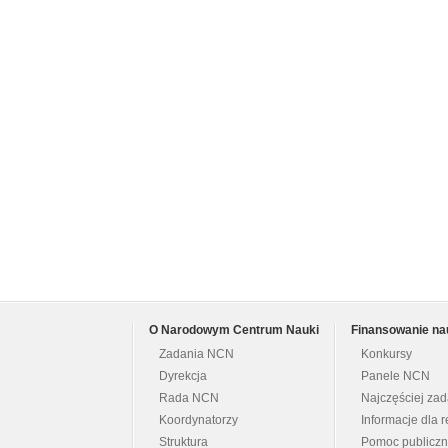
O Narodowym Centrum Nauki
Finansowanie na
Zadania NCN
Konkursy
Dyrekcja
Panele NCN
Rada NCN
Najczęściej za
Koordynatorzy
Informacje dla r
Struktura
Pomoc publicz