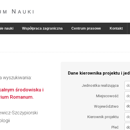
ie nauki
Współpraca zagraniczna
Centrum prasowe
Kontakt
Dane kierownika projektu i jed
ia wyszukiwania:
Jednostka realizująca
kalnym środowisku i
Miejscowość
perium Romanum.
d
Województwo
ewicz-Szczypiorski
Kierownik projektu
logii
d
Płeć