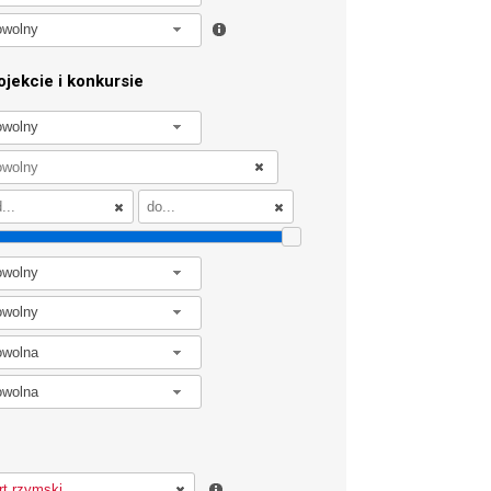
owolny
jekcie i konkursie
owolny
owolny
owolny
owolna
owolna