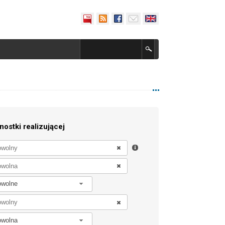
nostki realizującej
owolne
owolna