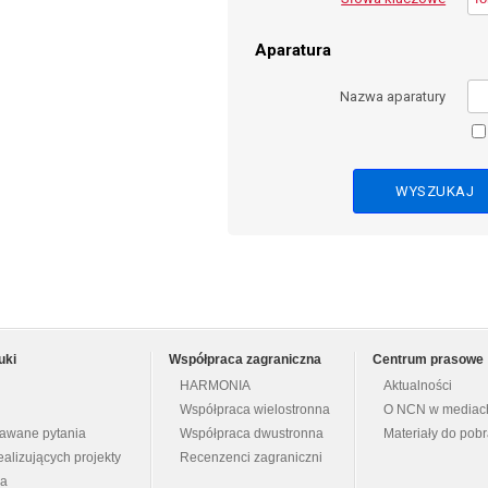
Aparatura
Nazwa aparatury
uki
Współpraca zagraniczna
Centrum prasowe
HARMONIA
Aktualności
Współpraca wielostronna
O NCN w mediac
dawane pytania
Współpraca dwustronna
Materiały do pob
ealizujących projekty
Recenzenci zagraniczni
na