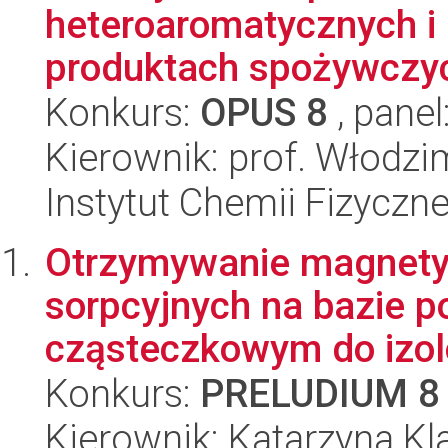
heteroaromatycznych i
produktach spożywczy
Konkurs:
OPUS 8
, panel
Kierownik: prof. Włodzi
Instytut Chemii Fizyczn
Otrzymywanie magnety
sorpcyjnych na bazie p
cząsteczkowym do izolo
Konkurs:
PRELUDIUM 8
Kierownik: Katarzyna K