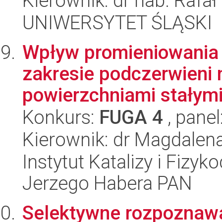
Kierownik: dr hab. Rafał
UNIWERSYTET ŚLĄSKI
Wpływ promieniowania
zakresie podczerwieni 
powierzchniami stałymi
Konkurs:
FUGA 4
, panel
Kierownik: dr Magdale
Instytut Katalizy i Fizy
Jerzego Habera PAN
Selektywne rozpoznawa