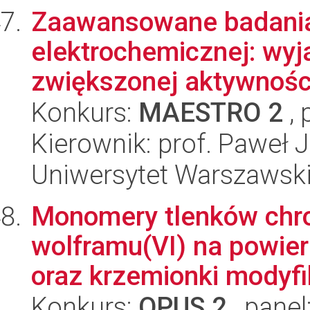
Zaawansowane badania 
elektrochemicznej: wy
zwiększonej aktywności
Konkurs:
MAESTRO 2
, 
Kierownik: prof. Paweł 
Uniwersytet Warszawski
Monomery tlenków chro
wolframu(VI) na powier
oraz krzemionki modyfik
Konkurs:
OPUS 2
, panel