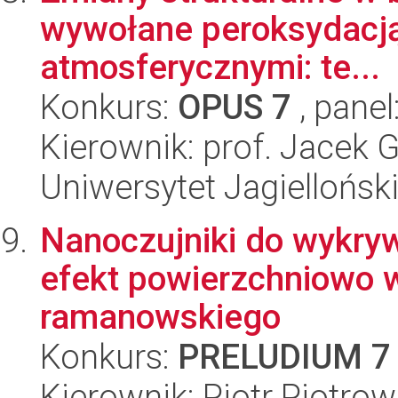
wywołane peroksydacją
atmosferycznymi: te...
Konkurs:
OPUS 7
, panel
Kierownik: prof. Jacek
Uniwersytet Jagiellońsk
Nanoczujniki do wykry
efekt powierzchniowo 
ramanowskiego
Konkurs:
PRELUDIUM 7
Kierownik: Piotr Piotrow