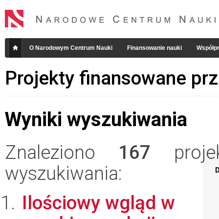
O Narodowym Centrum Nauki
Finansowanie nauki
Współpr
Projekty finansowane pr
Wyniki wyszukiwania
Znaleziono
167
projek
wyszukiwania:
D
Ilościowy wgląd w