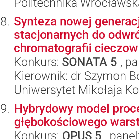
Politechnika Wrocławsk
Synteza nowej generac
stacjonarnych do odwr
chromatografii cieczowej
Konkurs:
SONATA 5
, pa
Kierownik: dr Szymon B
Uniwersytet Mikołaja Ko
Hybrydowy model proce
głębokościowego wars
Konkurs:
OPUS 5
, panel