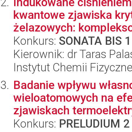
Indukowane ciśnieniem
kwantowe zjawiska kr
żelazowych: komplekso
Konkurs:
SONATA BIS 1
Kierownik: dr Taras Pal
Instytut Chemii Fizyczn
Badanie wpływu własno
wieloatomowych na efe
zjawiskach termoelektry
Konkurs:
PRELUDIUM 2