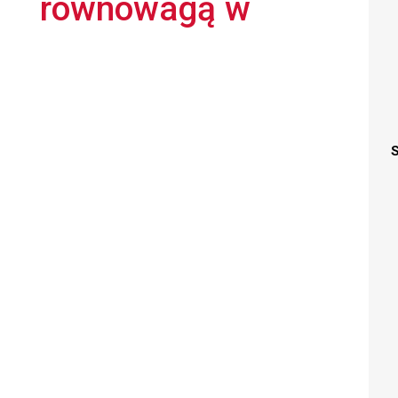
równowagą w
S