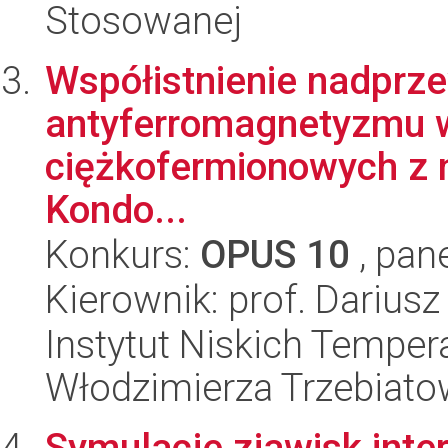
Stosowanej
Współistnienie nadprz
antyferromagnetyzmu 
ciężkofermionowych z 
Kondo...
Konkurs:
OPUS 10
, pan
Kierownik: prof. Darius
Instytut Niskich Tempera
Włodzimierza Trzebiat
Symulacje zjawisk inte