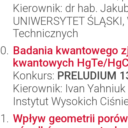
Kierownik: dr hab. Jak
UNIWERSYTET ŚLĄSKI, W
Technicznych
Badania kwantowego zj
kwantowych HgTe/HgCd
Konkurs:
PRELUDIUM 1
Kierownik: Ivan Yahniuk
Instytut Wysokich Ciśni
Wpływ geometrii porów