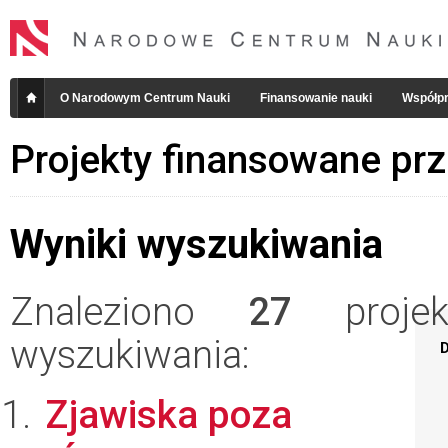
O Narodowym Centrum Nauki
Finansowanie nauki
Współpr
Projekty finansowane pr
Wyniki wyszukiwania
Znaleziono
27
projekt
wyszukiwania:
D
Zjawiska poza