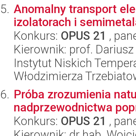
Anomalny transport el
izolatorach i semimeta
Konkurs:
OPUS 21
, pan
Kierownik: prof. Darius
Instytut Niskich Tempera
Włodzimierza Trzebiat
Próba zrozumienia nat
nadprzewodnictwa pop
Konkurs:
OPUS 21
, pan
Kierownik: dr hab. Wojc