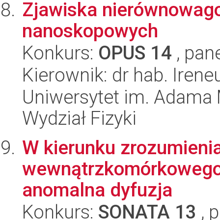
Zjawiska nierównowago
nanoskopowych
Konkurs:
OPUS 14
, pan
Kierownik: dr hab. Ire
Uniwersytet im. Adama 
Wydział Fizyki
W kierunku zrozumienia
wewnątrzkomórkowego:
anomalna dyfuzja
Konkurs:
SONATA 13
, 