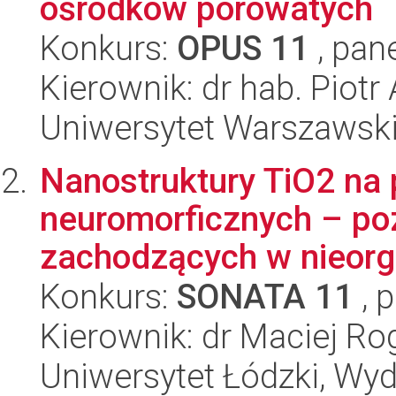
ośrodków porowatych
Konkurs:
OPUS 11
, pan
Kierownik: dr hab. Piot
Uniwersytet Warszawski,
Nanostruktury TiO2 na
neuromorficznych – po
zachodzących w nieorga
Konkurs:
SONATA 11
, 
Kierownik: dr Maciej Ro
Uniwersytet Łódzki, Wydz