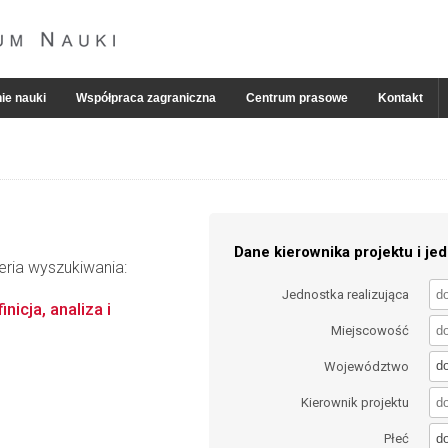
ie nauki
Współpraca zagraniczna
Centrum prasowe
Kontakt
Dane kierownika projektu i jed
eria wyszukiwania:
Jednostka realizująca
icja, analiza i
Miejscowość
d
Województwo
Kierownik projektu
d
Płeć