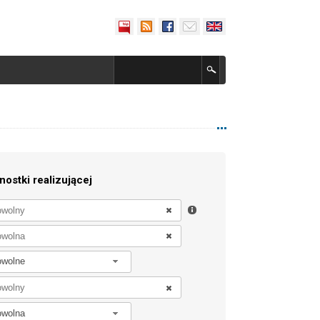
nostki realizującej
owolne
owolna