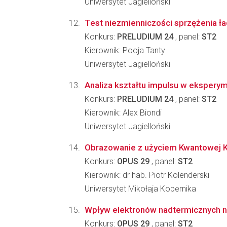
Uniwersytet Jagielloński
Test niezmienniczości sprzężenia ł
Konkurs:
PRELUDIUM 24
, panel:
ST2
Kierownik: Pooja Tanty
Uniwersytet Jagielloński
Analiza kształtu impulsu w eksper
Konkurs:
PRELUDIUM 24
, panel:
ST2
Kierownik: Alex Biondi
Uniwersytet Jagielloński
Obrazowanie z użyciem Kwantowej K
Konkurs:
OPUS 29
, panel:
ST2
Kierownik: dr hab. Piotr Kolenderski
Uniwersytet Mikołaja Kopernika
Wpływ elektronów nadtermicznych na 
Konkurs:
OPUS 29
, panel:
ST2