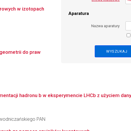
drowych w izotopach
Aparatura
Nazwa aparatury
 geometrii do praw
mentacji hadronu b w eksperymencie LHCb z użyciem dany
iewodniczańskiego PAN