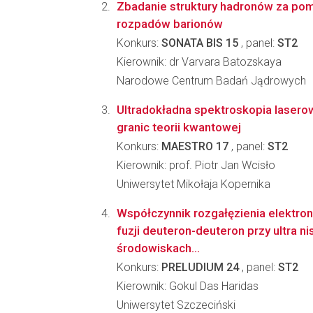
Zbadanie struktury hadronów za po
rozpadów barionów
Konkurs:
SONATA BIS 15
, panel:
ST2
Kierownik: dr Varvara Batozskaya
Narodowe Centrum Badań Jądrowych
Ultradokładna spektroskopia lasero
granic teorii kwantowej
Konkurs:
MAESTRO 17
, panel:
ST2
Kierownik: prof. Piotr Jan Wcisło
Uniwersytet Mikołaja Kopernika
Współczynnik rozgałęzienia elektron
fuzji deuteron-deuteron przy ultra n
środowiskach...
Konkurs:
PRELUDIUM 24
, panel:
ST2
Kierownik: Gokul Das Haridas
Uniwersytet Szczeciński