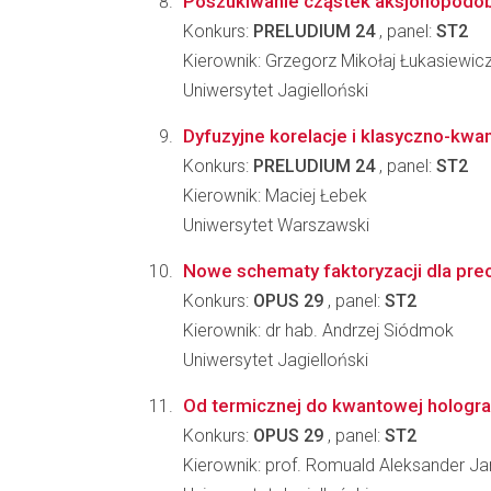
Poszukiwanie cząstek aksjonopodo
Konkurs:
PRELUDIUM 24
, panel:
ST2
Kierownik: Grzegorz Mikołaj Łukasiewic
Uniwersytet Jagielloński
Dyfuzyjne korelacje i klasyczno-k
Konkurs:
PRELUDIUM 24
, panel:
ST2
Kierownik: Maciej Łebek
Uniwersytet Warszawski
Nowe schematy faktoryzacji dla pre
Konkurs:
OPUS 29
, panel:
ST2
Kierownik: dr hab. Andrzej Siódmok
Uniwersytet Jagielloński
Od termicznej do kwantowej holograf
Konkurs:
OPUS 29
, panel:
ST2
Kierownik: prof. Romuald Aleksander Ja