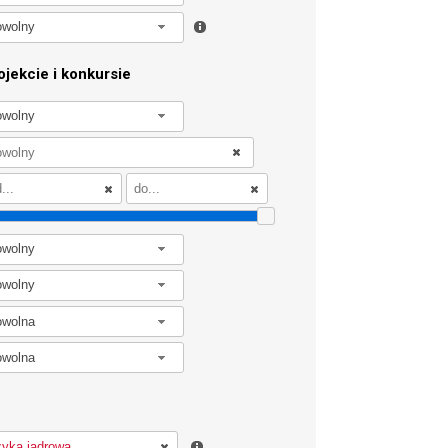
owolny
jekcie i konkursie
owolny
owolny
owolny
owolna
owolna