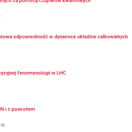
bnych za pomocą czujników kwantowych
z
wantowa odpowiedniość w dynamice układów całkowalnych
cyzyjnej fenomenologii w LHC
ii i z powrotem
nik