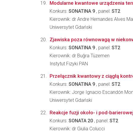
Modularne kwantowe urządzenia term
Konkurs:
SONATINA 9
, panel:
ST2
Kierownik: dr Andre Hernandes Alves Ma
Uniwersytet Gdański
Zjawiska poza równowagą w niekon
Konkurs:
SONATINA 9
, panel:
ST2
Kierownik: dr Buğra Tüzemen
Instytut Fizyki PAN
Przełącznik kwantowy z ciągłą kontr
Konkurs:
SONATINA 9
, panel:
ST2
Kierownik: Jorge Ignacio Escandón Mo
Uniwersytet Gdański
Reakcje fuzji około- i pod-barierowej
Konkurs:
SONATA 20
, panel:
ST2
Kierownik: dr Giulia Colucci