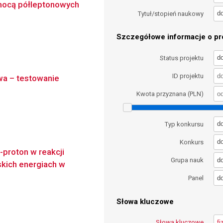
mocą półleptonowych
d
Tytuł/stopień naukowy
Szczegółowe informacje o pro
d
Status projektu
ID projektu
wa – testowanie
Kwota przyznana (PLN)
d
Typ konkursu
d
Konkurs
-proton w reakcji
d
Grupa nauk
iskich energiach w
d
Panel
Słowa kluczowe
Słowa kluczowe