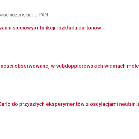
iewodniczańskiego PAN
aniu sieciowym funkcji rozkładu partonów
żności obserwowanej w subdopplerowskich widmach molek
rlo do przyszłych eksperymentów z oscylacjami neutrin: 