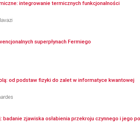
iczne: integrowanie termicznych funkcjonalności
lavazi
wencjonalnych superpłynach Fermiego
olą: od podstaw fizyki do zalet w informatyce kwantowej
nardes
: badanie zjawiska osłabienia przekroju czynnego i jego pow