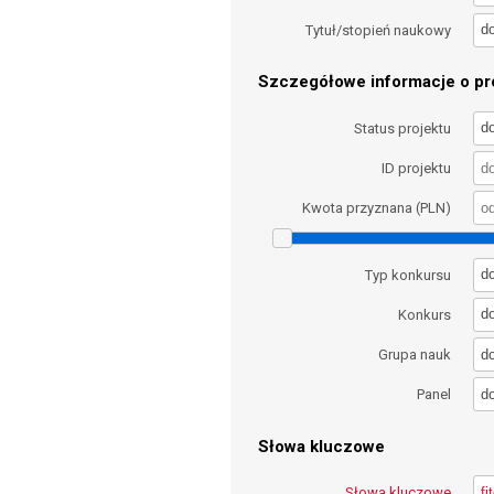
d
Tytuł/stopień naukowy
Szczegółowe informacje o pro
d
Status projektu
ID projektu
Kwota przyznana (PLN)
d
Typ konkursu
d
Konkurs
d
Grupa nauk
d
Panel
Słowa kluczowe
Słowa kluczowe