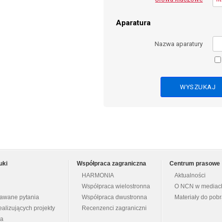
Aparatura
Nazwa aparatury
uki
Współpraca zagraniczna
Centrum prasowe
HARMONIA
Aktualności
Współpraca wielostronna
O NCN w mediac
dawane pytania
Współpraca dwustronna
Materiały do pob
ealizujących projekty
Recenzenci zagraniczni
na