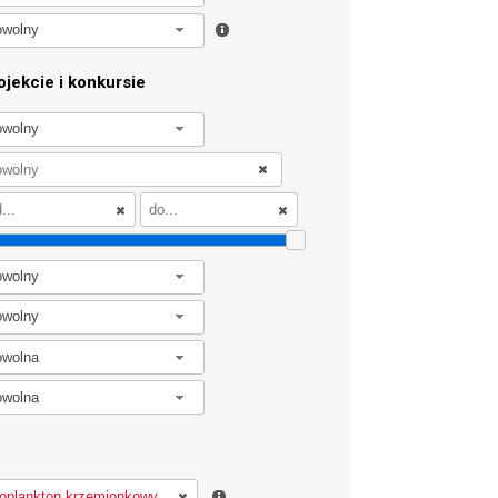
owolny
jekcie i konkursie
owolny
owolny
owolny
owolna
owolna