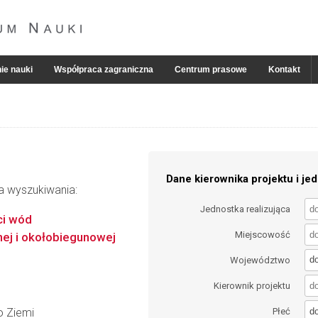
ie nauki
Współpraca zagraniczna
Centrum prasowe
Kontakt
Dane kierownika projektu i jed
ia wyszukiwania:
Jednostka realizująca
ci wód
Miejscowość
nej i okołobiegunowej
d
Województwo
Kierownik projektu
d
o Ziemi
Płeć