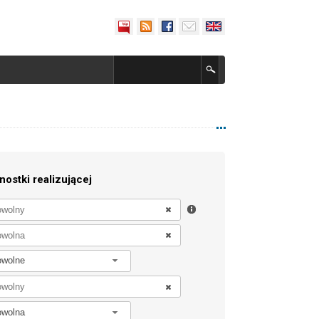
nostki realizującej
owolne
owolna