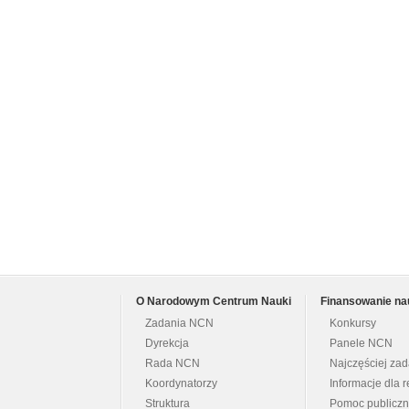
O Narodowym Centrum Nauki
Finansowanie na
Zadania NCN
Konkursy
Dyrekcja
Panele NCN
Rada NCN
Najczęściej za
Koordynatorzy
Informacje dla r
Struktura
Pomoc publicz