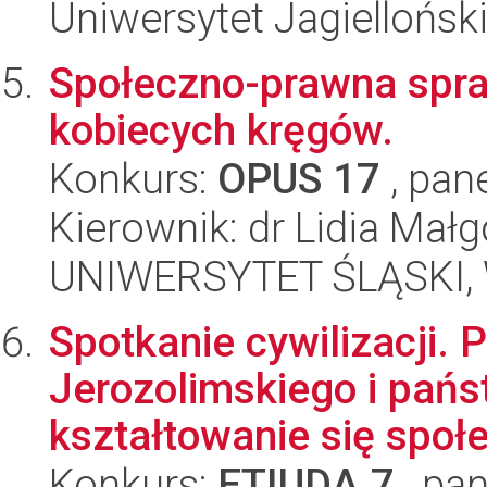
Uniwersytet Jagielloński
Społeczno-prawna spraw
kobiecych kręgów.
Konkurs:
OPUS 17
, pan
Kierownik: dr Lidia Mał
UNIWERSYTET ŚLĄSKI, Wy
Spotkanie cywilizacji.
Jerozolimskiego i pań
kształtowanie się społe
Konkurs:
ETIUDA 7
, pan