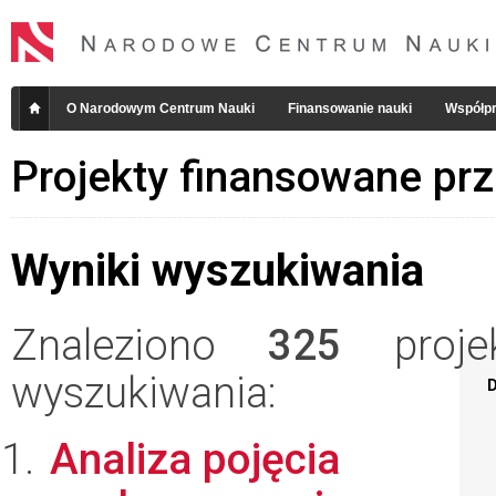
O Narodowym Centrum Nauki
Finansowanie nauki
Współpr
Projekty finansowane pr
Wyniki wyszukiwania
Znaleziono
325
projek
wyszukiwania:
D
Analiza pojęcia