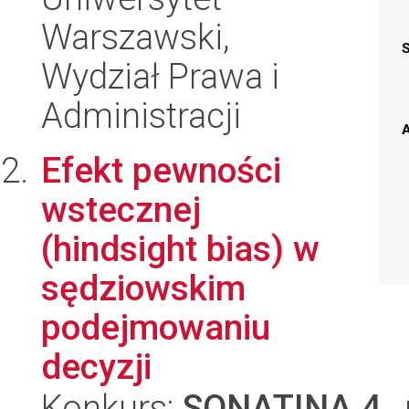
Warszawski,
Wydział Prawa i
Administracji
A
Efekt pewności
wstecznej
(hindsight bias) w
sędziowskim
podejmowaniu
decyzji
Konkurs:
SONATINA 4
,