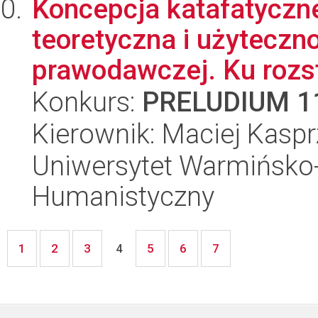
Koncepcja katafatyczne
teoretyczna i użyteczno
prawodawczej. Ku rozstr
Konkurs:
PRELUDIUM 1
Kierownik: Maciej Kaspr
Uniwersytet Warmińsko-
Humanistyczny
1
2
3
5
6
7
4