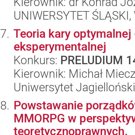
Kierownik: dr Konrad Jó
UNIWERSYTET ŚLĄSKI, Wy
Teoria kary optymalnej 
eksperymentalnej
Konkurs:
PRELUDIUM 1
Kierownik: Michał Miec
Uniwersytet Jagielloński
Powstawanie porządkó
MMORPG w perspektywi
teoretycznoprawnych.