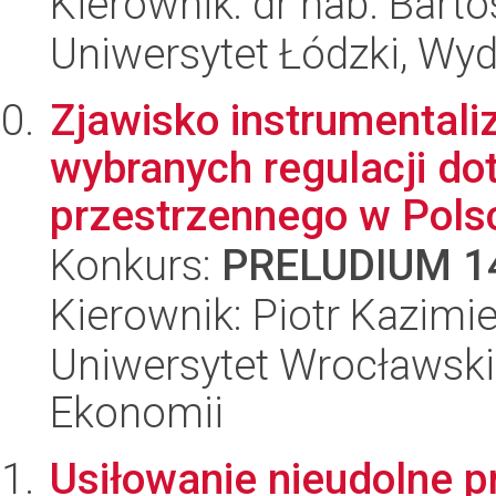
Kierownik: dr hab. Bar
Uniwersytet Łódzki, Wydz
Zjawisko instrumentali
wybranych regulacji do
przestrzennego w Polsc
Konkurs:
PRELUDIUM 1
Kierownik: Piotr Kazimi
Uniwersytet Wrocławski,
Ekonomii
Usiłowanie nieudolne 