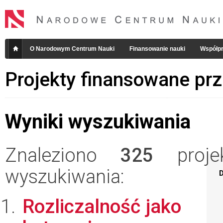
O Narodowym Centrum Nauki
Finansowanie nauki
Współpr
Projekty finansowane pr
Wyniki wyszukiwania
Znaleziono
325
projek
wyszukiwania:
D
Rozliczalność jako