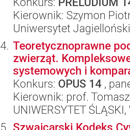
Konkurs:
PRELUDIUM 1
Kierownik: Szymon Piot
Uniwersytet Jagielloński
Teoretycznoprawne pod
zwierząt. Kompleksowe
systemowych i kompara
Konkurs:
OPUS 14
, pan
Kierownik: prof. Tomasz
UNIWERSYTET ŚLĄSKI, Wy
Szwajcarski Kodeks Cyw