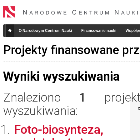
O Narodowym Centrum Nauki
Finansowanie nauki
Współpr
Projekty finansowane pr
Wyniki wyszukiwania
Znaleziono
1
projekt
wyszukiwania:
D
Foto-biosynteza,