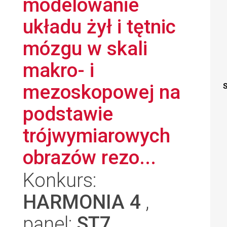
modelowanie
układu żył i tętnic
mózgu w skali
makro- i
mezoskopowej na
S
podstawie
trójwymiarowych
obrazów rezo...
Konkurs:
HARMONIA 4
,
panel:
ST7