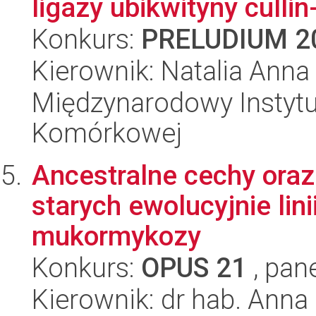
ligazy ubikwityny cullin
Konkurs:
PRELUDIUM 2
Kierownik: Natalia Anna
Międzynarodowy Instytut
Komórkowej
Ancestralne cechy ora
starych ewolucyjnie lin
mukormykozy
Konkurs:
OPUS 21
, pan
Kierownik: dr hab. Ann