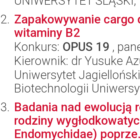
UNIWERSYTET ŚLĄSKI, W
Zapakowywanie cargo 
witaminy B2
Konkurs:
OPUS 19
, pan
Kierownik: dr Yusuke A
Uniwersytet Jagiellońsk
Biotechnologii Uniwersy
Badania nad ewolucją 
rodziny wygłodkowatych
Endomychidae) poprze.