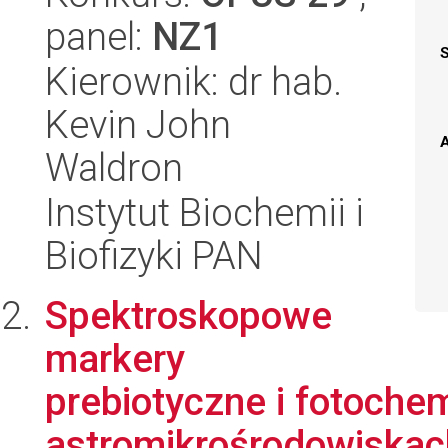
panel:
NZ1
Kierownik: dr hab.
Kevin John
A
Waldron
Instytut Biochemii i
Biofizyki PAN
Spektroskopowe
markery
prebiotyczne i fotoche
astromikrośrodowiskac