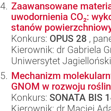
Zaawansowane materia
uwodornienia CO₂: wyko
stanów powierzchniowyc
Konkurs:
OPUS 28
, pan
Kierownik: dr Gabriela 
Uniwersytet Jagiellońsk
Mechanizm molekularny 
GNOM w rozwoju roślin
Konkurs:
SONATA BIS 1
Kierownik: dr Maciej A