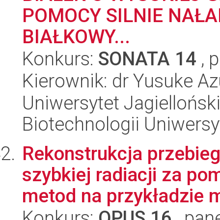
POMOCY SILNIE NAŁ
BIAŁKOWY...
Konkurs:
SONATA 14
, 
Kierownik: dr Yusuke A
Uniwersytet Jagiellońsk
Biotechnologii Uniwersy
Rekonstrukcja przebieg
szybkiej radiacji za p
metod na przykładzie m
Konkurs:
OPUS 16
, pan