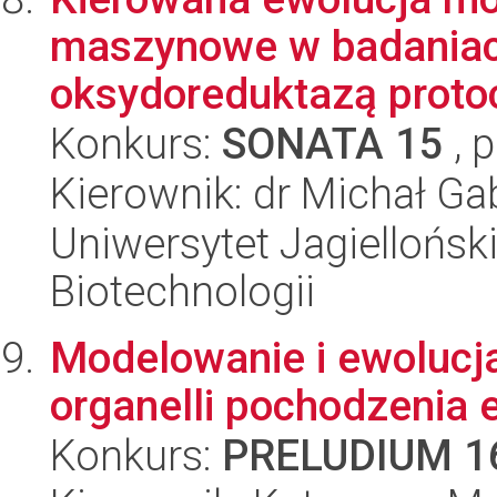
maszynowe w badaniach
oksydoreduktazą protoch
Konkurs:
SONATA 15
, 
Kierownik: dr Michał Ga
Uniwersytet Jagielloński,
Biotechnologii
Modelowanie i ewolucja
organelli pochodzenia
Konkurs:
PRELUDIUM 1