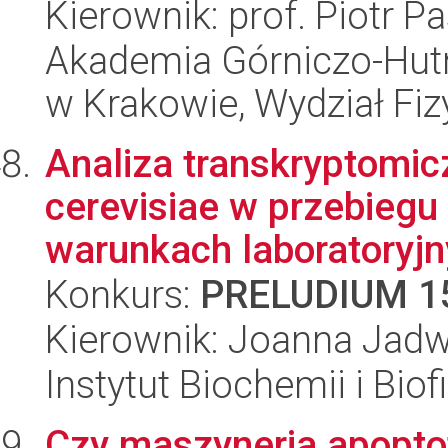
Kierownik: prof. Piotr P
Akademia Górniczo-Hutn
w Krakowie, Wydział Fiz
Analiza transkryptom
cerevisiae w przebiegu
warunkach laboratoryjny
Konkurs:
PRELUDIUM 1
Kierownik: Joanna Jadw
Instytut Biochemii i Biof
Czy maszyneria apoptot