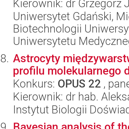
Kierownik: dr Grzegorz 
Uniwersytet Gdański, M
Biotechnologii Uniwers
Uniwersytetu Medyczn
Astrocyty międzywarst
profilu molekularnego do
Konkurs:
OPUS 22
, pan
Kierownik: dr hab. Ale
Instytut Biologii Doświ
Bayesian analysis of th