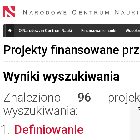
O Narodowym Centrum Nauki
Finansowanie nauki
Współpr
Projekty finansowane pr
Wyniki wyszukiwania
Znaleziono
96
projekt
wyszukiwania:
D
Definiowanie