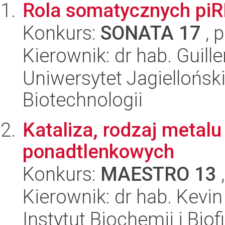
Rola somatycznych piRN
Konkurs:
SONATA 17
, 
Kierownik: dr hab. Guill
Uniwersytet Jagielloński,
Biotechnologii
Kataliza, rodzaj metal
ponadtlenkowych
Konkurs:
MAESTRO 13
,
Kierownik: dr hab. Kevi
Instytut Biochemii i Biof