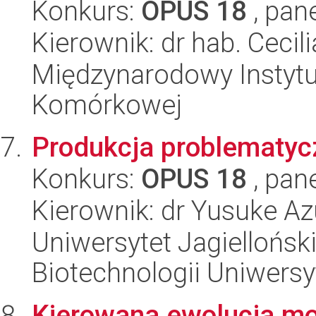
Konkurs:
OPUS 18
, pan
Kierownik: dr hab. Cecil
Międzynarodowy Instytut
Komórkowej
Produkcja problematycz
Konkurs:
OPUS 18
, pan
Kierownik: dr Yusuke A
Uniwersytet Jagiellońsk
Biotechnologii Uniwersy
Kierowana ewolucja mol