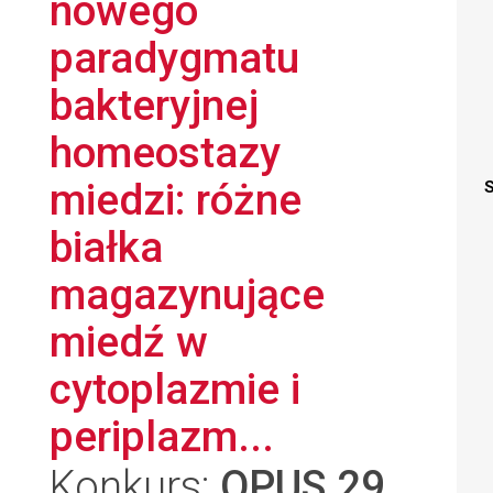
nowego
paradygmatu
bakteryjnej
homeostazy
miedzi: różne
S
białka
magazynujące
miedź w
cytoplazmie i
periplazm...
Konkurs:
OPUS 29
,