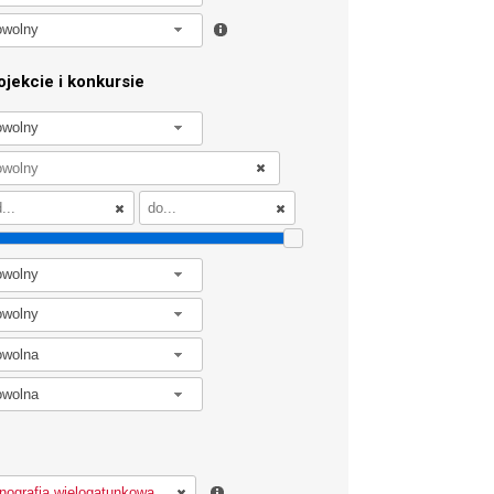
owolny
jekcie i konkursie
owolny
owolny
owolny
owolna
owolna