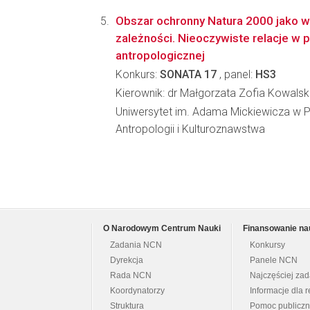
Obszar ochronny Natura 2000 jako w
zależności. Nieoczywiste relacje w 
antropologicznej
Konkurs:
SONATA 17
, panel:
HS3
Kierownik: dr Małgorzata Zofia Kowals
Uniwersytet im. Adama Mickiewicza w P
Antropologii i Kulturoznawstwa
O Narodowym Centrum Nauki
Finansowanie na
Zadania NCN
Konkursy
Dyrekcja
Panele NCN
Rada NCN
Najczęściej za
Koordynatorzy
Informacje dla r
Struktura
Pomoc publicz