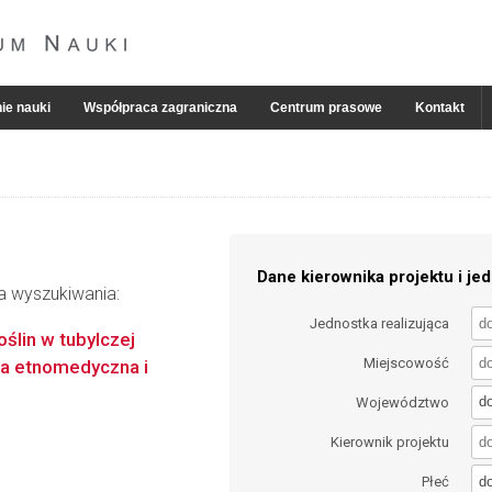
ie nauki
Współpraca zagraniczna
Centrum prasowe
Kontakt
Dane kierownika projektu i jed
ia wyszukiwania:
Jednostka realizująca
ślin w tubylczej
Miejscowość
wa etnomedyczna i
d
Województwo
Kierownik projektu
d
Płeć