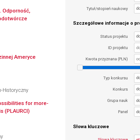
d
Tytuł/stopień naukowy
e. Odporność,
rodotwórcze
Szczegółowe informacje o pro
d
Status projektu
ID projektu
izinnej Ameryce
Kwota przyznana (PLN)
d
Typ konkursu
d
Konkurs
o-Historyczny
d
Grupa nauk
ssibilities for more-
lis (PLAURCI)
d
Panel
Słowa kluczowe
ny
Słowa kluczowe