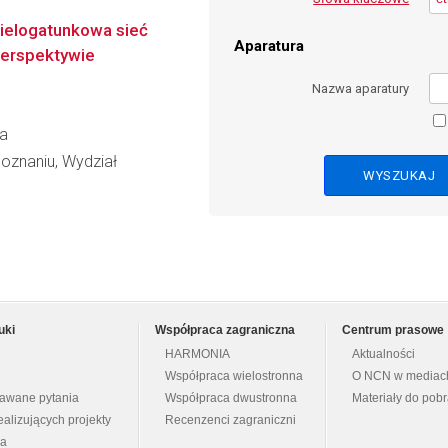
ielogatunkowa sieć
Aparatura
perspektywie
Nazwa aparatury
ka
oznaniu, Wydział
uki
Współpraca zagraniczna
Centrum prasowe
HARMONIA
Aktualności
Współpraca wielostronna
O NCN w mediac
dawane pytania
Współpraca dwustronna
Materiały do pob
ealizujących projekty
Recenzenci zagraniczni
na