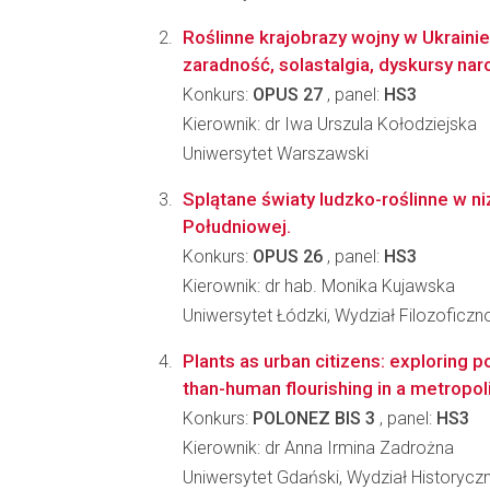
Roślinne krajobrazy wojny w Ukraini
zaradność, solastalgia, dyskursy na
Konkurs:
OPUS 27
, panel:
HS3
Kierownik: dr Iwa Urszula Kołodziejska
Uniwersytet Warszawski
Splątane światy ludzko-roślinne w n
Południowej.
Konkurs:
OPUS 26
, panel:
HS3
Kierownik: dr hab. Monika Kujawska
Uniwersytet Łódzki, Wydział Filozoficzn
Plants as urban citizens: exploring po
than-human flourishing in a metropo
Konkurs:
POLONEZ BIS 3
, panel:
HS3
Kierownik: dr Anna Irmina Zadrożna
Uniwersytet Gdański, Wydział Historycz