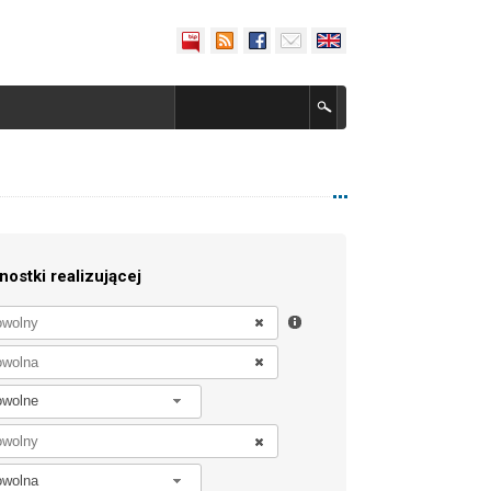
nostki realizującej
owolne
owolna