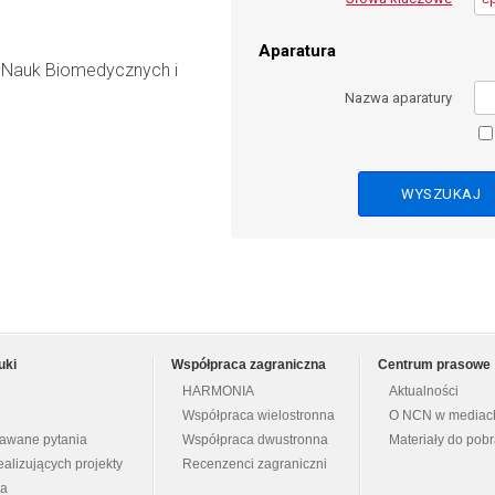
Aparatura
ł Nauk Biomedycznych i
Nazwa aparatury
uki
Współpraca zagraniczna
Centrum prasowe
HARMONIA
Aktualności
Współpraca wielostronna
O NCN w mediac
dawane pytania
Współpraca dwustronna
Materiały do pob
ealizujących projekty
Recenzenci zagraniczni
na