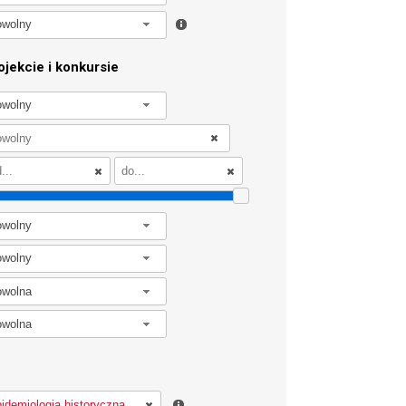
owolny
jekcie i konkursie
owolny
owolny
owolny
owolna
owolna