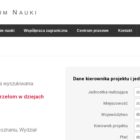
ie nauki
Współpraca zagraniczna
Centrum prasowe
Kontakt
Dane kierownika projektu i jed
ia wyszukiwania:
Jednostka realizująca
przełom w dziejach
Miejscowość
d
Województwo
Kierownik projektu
oznaniu, Wydział
d
Płeć