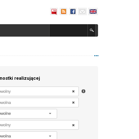
nostki realizującej
owolne
owolna