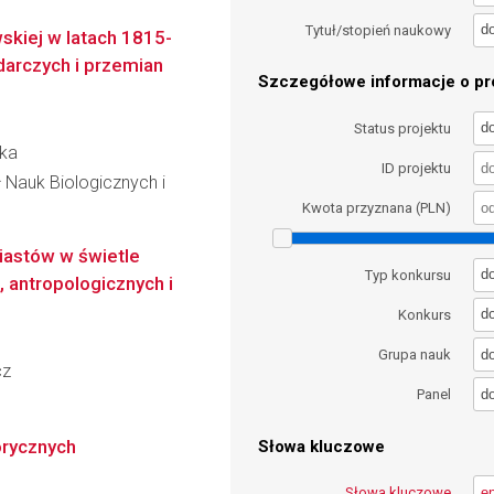
d
Tytuł/stopień naukowy
kiej w latach 1815-
arczych i przemian
Szczegółowe informacje o pro
d
Status projektu
ska
ID projektu
 Nauk Biologicznych i
Kwota przyznana (PLN)
iastów w świetle
d
Typ konkursu
 antropologicznych i
d
Konkurs
d
Grupa nauk
cz
d
Panel
orycznych
Słowa kluczowe
Słowa kluczowe