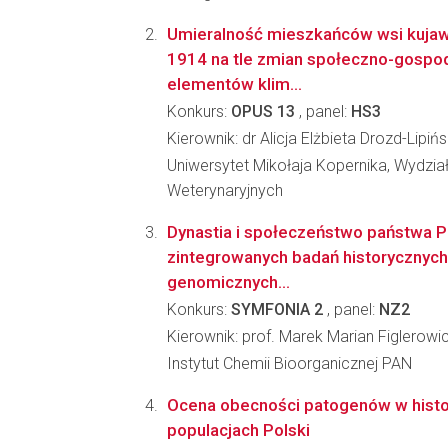
Umieralność mieszkańców wsi kujaws
1914 na tle zmian społeczno-gospod
elementów klim...
Konkurs:
OPUS 13
, panel:
HS3
Kierownik: dr Alicja Elżbieta Drozd-Lipiń
Uniwersytet Mikołaja Kopernika, Wydział
Weterynaryjnych
Dynastia i społeczeństwo państwa P
zintegrowanych badań historycznych,
genomicznych...
Konkurs:
SYMFONIA 2
, panel:
NZ2
Kierownik: prof. Marek Marian Figlerowi
Instytut Chemii Bioorganicznej PAN
Ocena obecności patogenów w hist
populacjach Polski