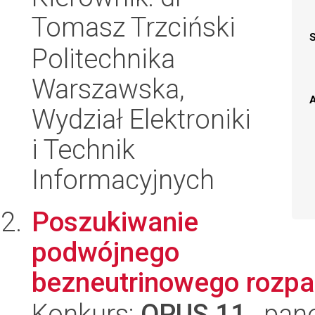
Tomasz Trzciński
Politechnika
Warszawska,
A
Wydział Elektroniki
i Technik
Informacyjnych
Poszukiwanie
podwójnego
bezneutrinowego rozpa
Konkurs:
OPUS 11
, pan