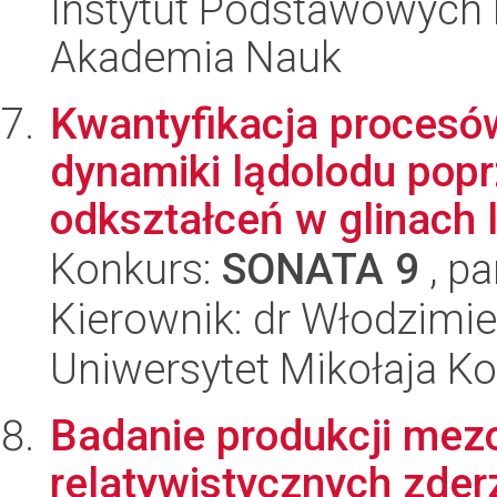
Instytut Podstawowych 
Akademia Nauk
Kwantyfikacja procesów
dynamiki lądolodu popr
odkształceń w glinach l
Konkurs:
SONATA 9
, pa
Kierownik: dr Włodzimie
Uniwersytet Mikołaja Ko
Badanie produkcji mez
relatywistycznych zder