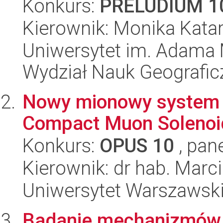
Konkurs:
PRELUDIUM 1
Kierownik: Monika Kata
Uniwersytet im. Adama 
Wydział Nauk Geografic
Nowy mionowy system 
Compact Muon Solenoid
Konkurs:
OPUS 10
, pan
Kierownik: dr hab. Marc
Uniwersytet Warszawski,
Badanie mechanizmów p