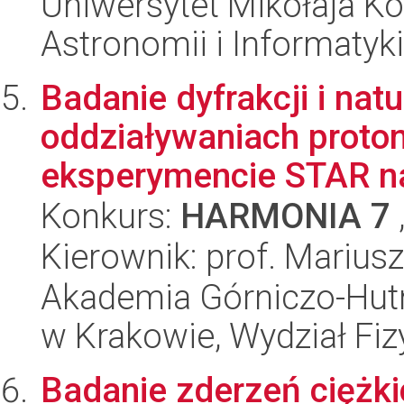
Uniwersytet Mikołaja Kop
Astronomii i Informatyk
Badanie dyfrakcji i nat
oddziaływaniach proton
eksperymencie STAR na 
Konkurs:
HARMONIA 7
Kierownik: prof. Marius
Akademia Górniczo-Hutn
w Krakowie, Wydział Fiz
Badanie zderzeń ciężk