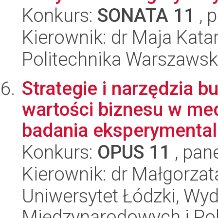
Konkurs:
SONATA 11
, 
Kierownik: dr Maja Ka
Politechnika Warszawska
Strategie i narzędzia 
wartości biznesu w me
badania eksperymentaln
Konkurs:
OPUS 11
, pan
Kierownik: dr Małgorza
Uniwersytet Łódzki, Wyd
Międzynarodowych i Pol