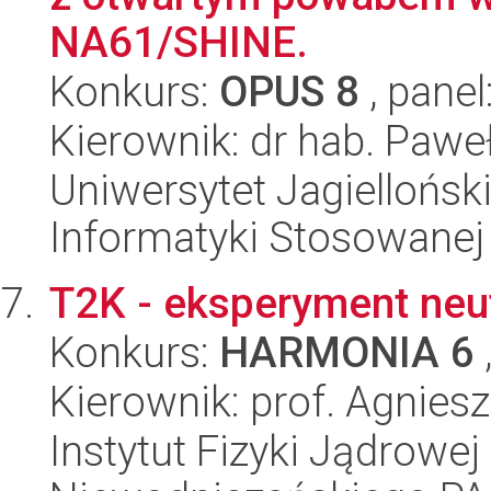
NA61/SHINE.
Konkurs:
OPUS 8
, panel
Kierownik: dr hab. Paweł
Uniwersytet Jagielloński
Informatyki Stosowanej
T2K - eksperyment neut
Konkurs:
HARMONIA 6
Kierownik: prof. Agnies
Instytut Fizyki Jądrowej