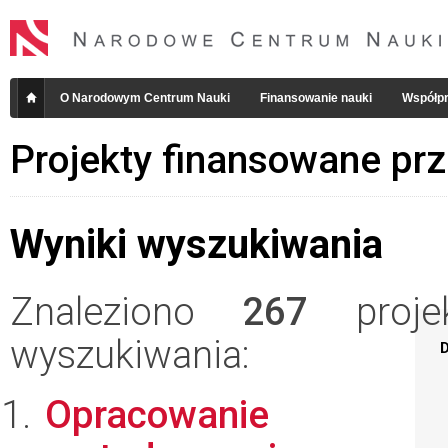
O Narodowym Centrum Nauki
Finansowanie nauki
Współpr
Projekty finansowane pr
Wyniki wyszukiwania
Znaleziono
267
projek
wyszukiwania:
D
Opracowanie