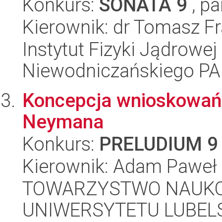
Konkurs:
SONATA 9
, pa
Kierownik: dr Tomasz F
Instytut Fizyki Jądrowej
Niewodniczańskiego P
Koncepcja wnioskowań
Neymana
Konkurs:
PRELUDIUM 9
Kierownik: Adam Paweł
TOWARZYSTWO NAUKO
UNIWERSYTETU LUBELS