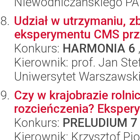
Niewodniczańskiego P
Udział w utrzymaniu, zb
eksperymentu CMS prz
Konkurs:
HARMONIA 6
Kierownik: prof. Jan Ste
Uniwersytet Warszawski,
Czy w krajobrazie roln
rozcieńczenia? Eksper
Konkurs:
PRELUDIUM 7
Kierownik: Krzysztof Pi