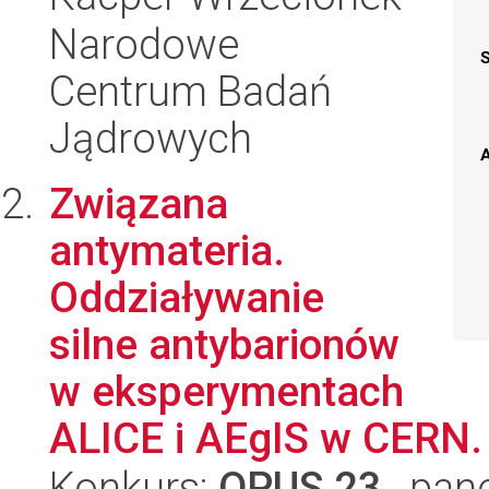
Narodowe
Centrum Badań
Jądrowych
A
Związana
antymateria.
Oddziaływanie
silne antybarionów
w eksperymentach
ALICE i AEgIS w CERN.
Konkurs:
OPUS 23
, pan