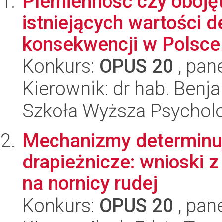
Plemienność czy oboję
istniejących wartości d
konsekwencji w Polsce.
Konkurs:
OPUS 20
, pan
Kierownik: dr hab. Benj
Szkoła Wyższa Psycholo
Mechanizmy determinu
drapieżnicze: wnioski 
na nornicy rudej
Konkurs:
OPUS 20
, pan