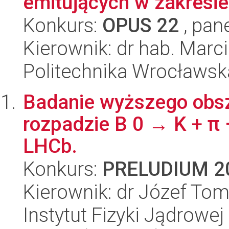
emitujących w zakresie 
Konkurs:
OPUS 22
, pan
Kierownik: dr hab. Marc
Politechnika Wrocławsk
Badanie wyższego obs
rozpadzie B 0 → K + π 
LHCb.
Konkurs:
PRELUDIUM 2
Kierownik: dr Józef To
Instytut Fizyki Jądrowej