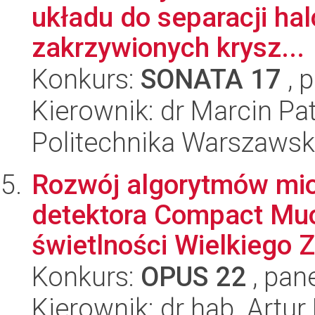
układu do separacji ha
zakrzywionych krysz...
Konkurs:
SONATA 17
, 
Kierownik: dr Marcin Pa
Politechnika Warszaws
Rozwój algorytmów mi
detektora Compact Muo
świetlności Wielkiego Z
Konkurs:
OPUS 22
, pan
Kierownik: dr hab. Artur