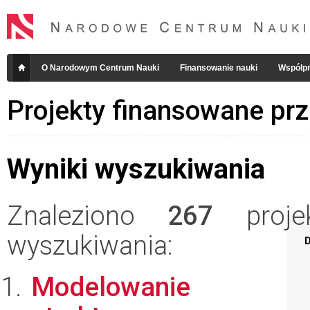
O Narodowym Centrum Nauki
Finansowanie nauki
Współpr
Projekty finansowane pr
Wyniki wyszukiwania
Znaleziono
267
projek
wyszukiwania:
D
Modelowanie