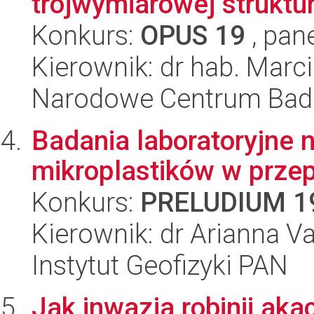
trójwymiarowej struktu
Konkurs:
OPUS 19
, pan
Kierownik: dr hab. Marci
Narodowe Centrum Bad
Badania laboratoryjne
mikroplastików w prze
Konkurs:
PRELUDIUM 1
Kierownik: dr Arianna Va
Instytut Geofizyki PAN
Jak inwazja robinii ak