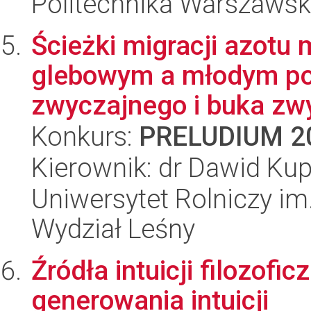
Politechnika Warszawska
Ścieżki migracji azotu
glebowym a młodym po
zwyczajnego i buka zwy
Konkurs:
PRELUDIUM 2
Kierownik: dr Dawid Ku
Uniwersytet Rolniczy im
Wydział Leśny
Źródła intuicji filozof
generowania intuicji