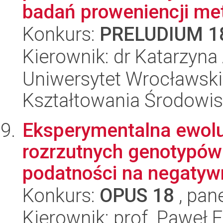
badań proweniencji met
Konkurs:
PRELUDIUM 1
Kierownik: dr Katarzyn
Uniwersytet Wrocławski,
Kształtowania Środowi
Eksperymentalna ewolu
rozrzutnych genotypów 
podatności na negatywne
Konkurs:
OPUS 18
, pan
Kierownik: prof. Paweł 