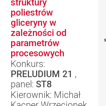
struktury
poliestrów
gliceryny w
zależności od
parametrów
S
procesowych
Konkurs:
PRELUDIUM 21
,
panel:
ST8
Kierownik: Michał
Kacper Wrzecionek