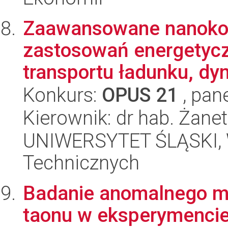
Zaawansowane nanoko
zastosowań energetyc
transportu ładunku, dyn
Konkurs:
OPUS 21
, pan
Kierownik: dr hab. Żan
UNIWERSYTET ŚLĄSKI, W
Technicznych
Badanie anomalnego 
taonu w eksperymenci