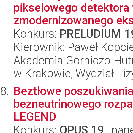
pikselowego detektora
zmodernizowanego eks
Konkurs:
PRELUDIUM 1
Kierownik: Paweł Kopci
Akademia Górniczo-Hutn
w Krakowie, Wydział Fiz
Beztłowe poszukiwani
bezneutrinowego rozpa
LEGEND
Konkurs:
OPUS 19
, pan