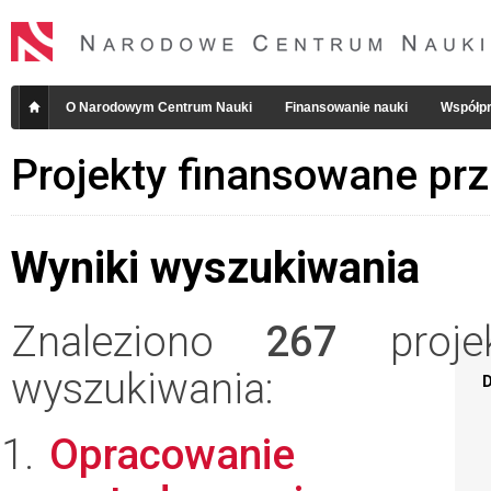
O Narodowym Centrum Nauki
Finansowanie nauki
Współpr
Projekty finansowane pr
Wyniki wyszukiwania
Znaleziono
267
projek
wyszukiwania:
D
Opracowanie