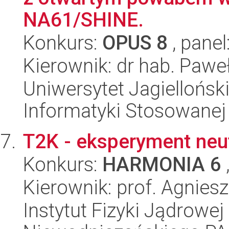
NA61/SHINE.
Konkurs:
OPUS 8
, panel
Kierownik: dr hab. Paweł
Uniwersytet Jagielloński
Informatyki Stosowanej
T2K - eksperyment neut
Konkurs:
HARMONIA 6
Kierownik: prof. Agnies
Instytut Fizyki Jądrowej