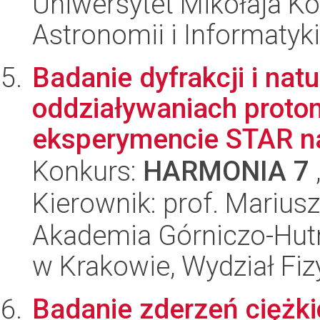
Uniwersytet Mikołaja Kop
Astronomii i Informatyk
Badanie dyfrakcji i nat
oddziaływaniach proton
eksperymencie STAR na 
Konkurs:
HARMONIA 7
Kierownik: prof. Marius
Akademia Górniczo-Hutn
w Krakowie, Wydział Fiz
Badanie zderzeń ciężk