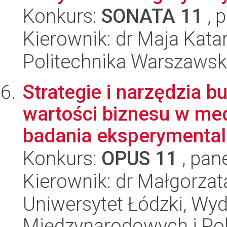
Konkurs:
SONATA 11
, 
Kierownik: dr Maja Ka
Politechnika Warszawska
Strategie i narzędzia 
wartości biznesu w me
badania eksperymentaln
Konkurs:
OPUS 11
, pan
Kierownik: dr Małgorza
Uniwersytet Łódzki, Wyd
Międzynarodowych i Pol