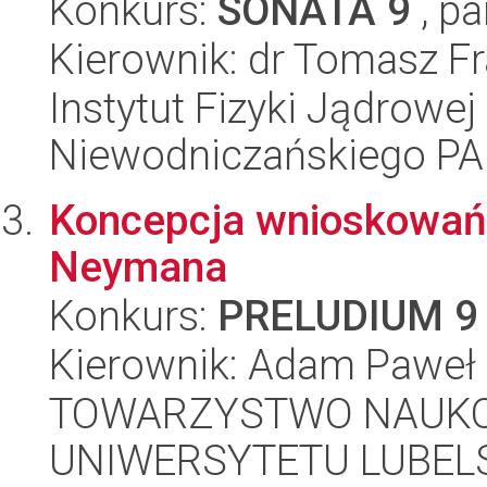
Konkurs:
SONATA 9
, pa
Kierownik: dr Tomasz F
Instytut Fizyki Jądrowej
Niewodniczańskiego P
Koncepcja wnioskowań
Neymana
Konkurs:
PRELUDIUM 9
Kierownik: Adam Paweł
TOWARZYSTWO NAUKO
UNIWERSYTETU LUBELS