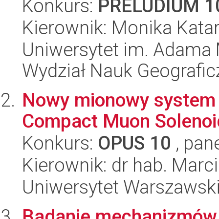
Konkurs:
PRELUDIUM 1
Kierownik: Monika Kata
Uniwersytet im. Adama 
Wydział Nauk Geografic
Nowy mionowy system 
Compact Muon Solenoid
Konkurs:
OPUS 10
, pan
Kierownik: dr hab. Marc
Uniwersytet Warszawski,
Badanie mechanizmów p