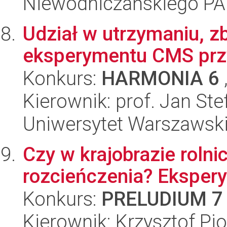
Niewodniczańskiego P
Udział w utrzymaniu, zb
eksperymentu CMS prz
Konkurs:
HARMONIA 6
Kierownik: prof. Jan Ste
Uniwersytet Warszawski,
Czy w krajobrazie roln
rozcieńczenia? Eksper
Konkurs:
PRELUDIUM 7
Kierownik: Krzysztof Pi