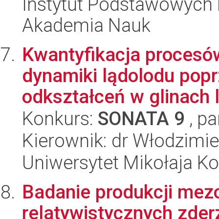
Instytut Podstawowych 
Akademia Nauk
Kwantyfikacja procesów
dynamiki lądolodu popr
odkształceń w glinach l
Konkurs:
SONATA 9
, pa
Kierownik: dr Włodzimie
Uniwersytet Mikołaja Ko
Badanie produkcji mez
relatywistycznych zder