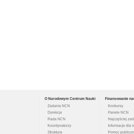
O Narodowym Centrum Nauki
Finansowanie na
Zadania NCN
Konkursy
Dyrekcja
Panele NCN
Rada NCN
Najczęściej za
Koordynatorzy
Informacje dla r
Struktura
Pomoc publicz