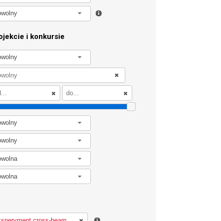
owolny
jekcie i konkursie
owolny
owolny
owolny
owolna
owolna