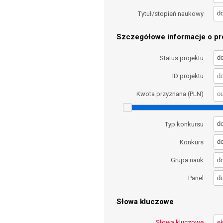
d
Tytuł/stopień naukowy
Szczegółowe informacje o pro
d
Status projektu
ID projektu
Kwota przyznana (PLN)
d
Typ konkursu
d
Konkurs
d
Grupa nauk
d
Panel
Słowa kluczowe
Słowa kluczowe