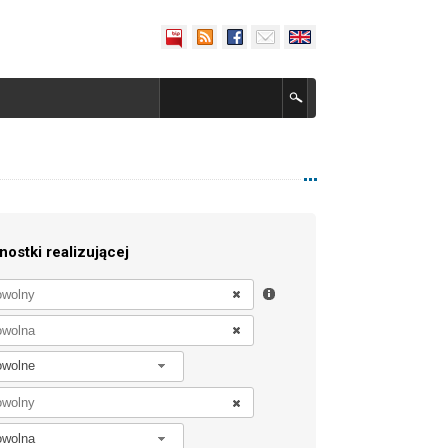
nostki realizującej
owolne
owolna