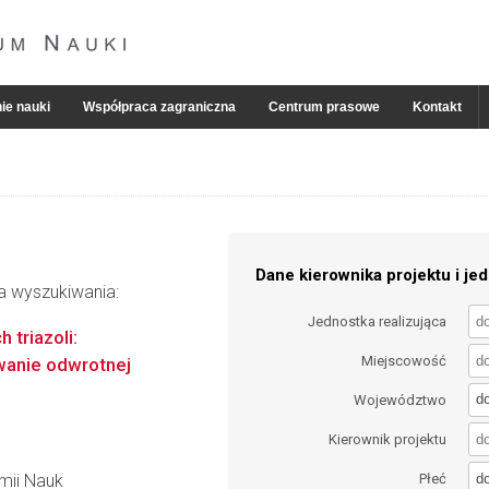
ie nauki
Współpraca zagraniczna
Centrum prasowe
Kontakt
Dane kierownika projektu i jed
ia wyszukiwania:
Jednostka realizująca
triazoli:
Miejscowość
wanie odwrotnej
d
Województwo
Kierownik projektu
d
emii Nauk
Płeć