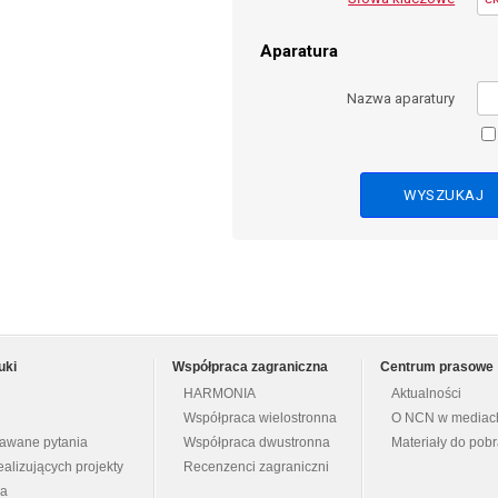
Aparatura
Nazwa aparatury
uki
Współpraca zagraniczna
Centrum prasowe
HARMONIA
Aktualności
Współpraca wielostronna
O NCN w mediac
dawane pytania
Współpraca dwustronna
Materiały do pob
ealizujących projekty
Recenzenci zagraniczni
na