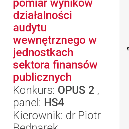
pomiar wyników
działalności
audytu
wewnętrznego w
jednostkach
S
sektora finansów
publicznych
Konkurs:
OPUS 2
,
panel:
HS4
Kierownik: dr Piotr
Bednarek