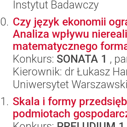
Instytut Badawczy
Czy język ekonomii ogr
Analiza wpływu niereal
matematycznego formal
Konkurs:
SONATA 1
, pa
Kierownik: dr Łukasz Ha
Uniwersytet Warszawsk
Skala i formy przedsię
podmiotach gospodarc
Konkurs:
PRELUDIUM 1