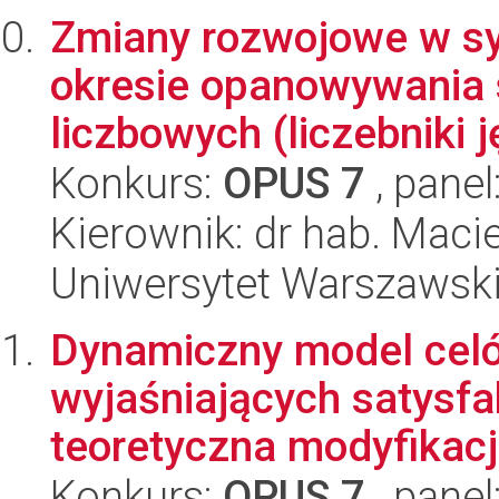
Zmiany rozwojowe w sys
okresie opanowywania
liczbowych (liczebniki j
Konkurs:
OPUS 7
, panel
Kierownik: dr hab. Mac
Uniwersytet Warszawski,
Dynamiczny model cel
wyjaśniających satysfa
teoretyczna modyfikacja
Konkurs:
OPUS 7
, panel