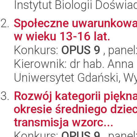
Instytut Biologii Doświ
Społeczne uwarunkowan
w wieku 13-16 lat.
Konkurs:
OPUS 9
, panel
Kierownik: dr hab. Ann
Uniwersytet Gdański, W
Rozwój kategorii piękna
okresie średniego dzie
transmisja wzorc...
Konkurs:
OPUS 9
, panel