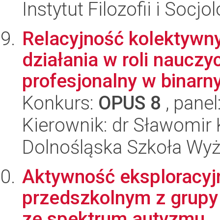
Instytut Filozofii i Socj
Relacyjność kolektywn
działania w roli nauczyc
profesjonalny w binarny
Konkurs:
OPUS 8
, panel
Kierownik: dr Sławomir 
Dolnośląska Szkoła Wy
Aktywność eksploracyjn
przedszkolnym z grupy
ze spektrum autyzmu..