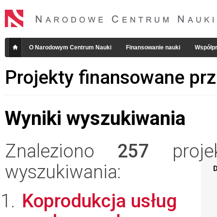
O Narodowym Centrum Nauki
Finansowanie nauki
Współpr
Projekty finansowane pr
Wyniki wyszukiwania
Znaleziono
257
projek
wyszukiwania:
D
Koprodukcja usług