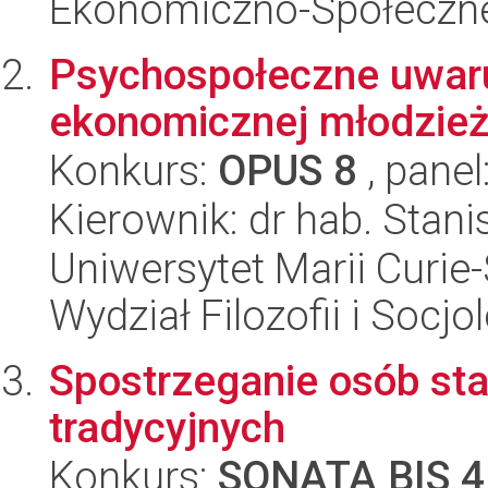
Ekonomiczno-Społeczn
Psychospołeczne uwar
ekonomicznej młodzież
Konkurs:
OPUS 8
, panel
Kierownik: dr hab. Stan
Uniwersytet Marii Curie-
Wydział Filozofii i Socjol
Spostrzeganie osób st
tradycyjnych
Konkurs:
SONATA BIS 4