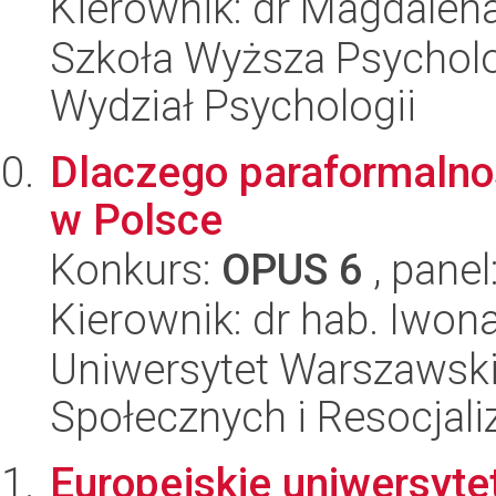
Kierownik: dr Magdalen
Szkoła Wyższa Psycholog
Wydział Psychologii
Dlaczego paraformalnoś
w Polsce
Konkurs:
OPUS 6
, panel
Kierownik: dr hab. Iwo
Uniwersytet Warszawsk
Społecznych i Resocjaliz
Europejskie uniwersyte