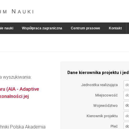
ie nauki
Współpraca zagraniczna
Centrum prasowe
Kontakt
Dane kierownika projektu i jed
ia wyszukiwania:
Jednostka realizująca
ru (AIA - Adaptive
Miejscowość
onalności jej
d
Województwo
Kierownik projektu
d
hniki Polska Akademia
Płeć