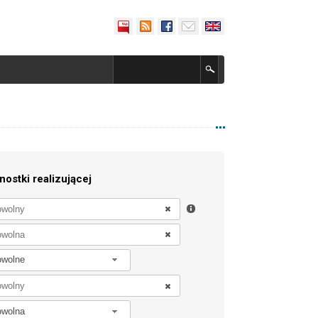
nostki realizującej
owolne
owolna