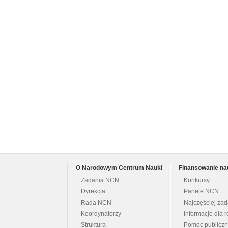
O Narodowym Centrum Nauki
Finansowanie na
Zadania NCN
Konkursy
Dyrekcja
Panele NCN
Rada NCN
Najczęściej za
Koordynatorzy
Informacje dla r
Struktura
Pomoc publicz