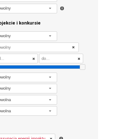
owolny
jekcie i konkursie
owolny
owolny
owolny
owolna
owolna