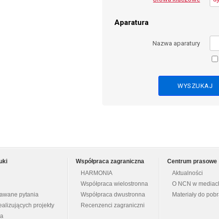
Aparatura
Nazwa aparatury
uki
Współpraca zagraniczna
Centrum prasowe
HARMONIA
Aktualności
Współpraca wielostronna
O NCN w mediac
dawane pytania
Współpraca dwustronna
Materiały do pob
ealizujących projekty
Recenzenci zagraniczni
na