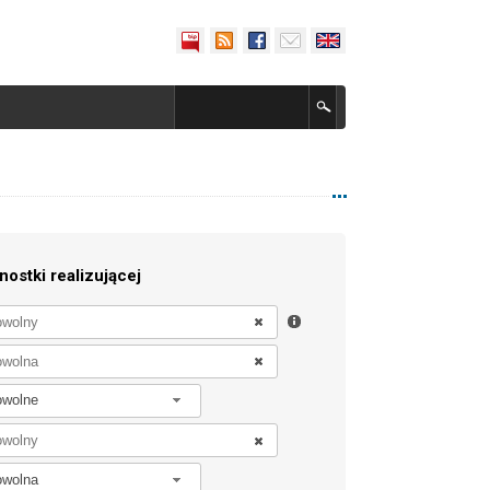
nostki realizującej
owolne
owolna