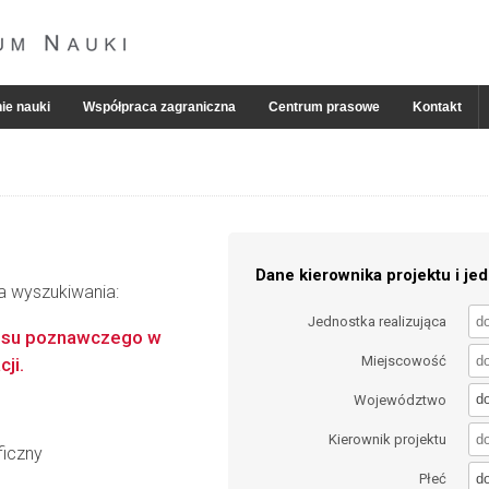
ie nauki
Współpraca zagraniczna
Centrum prasowe
Kontakt
Dane kierownika projektu i jed
ia wyszukiwania:
Jednostka realizująca
ansu poznawczego w
Miejscowość
ji.
d
Województwo
Kierownik projektu
ficzny
d
Płeć