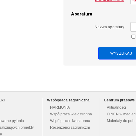
Aparatura
Nazwa aparatury
uki
Współpraca zagraniczna
Centrum prasowe
HARMONIA
Aktualności
Współpraca wielostronna
O NCN w mediac
dawane pytania
Współpraca dwustronna
Materiały do pob
ealizujących projekty
Recenzenci zagraniczni
na