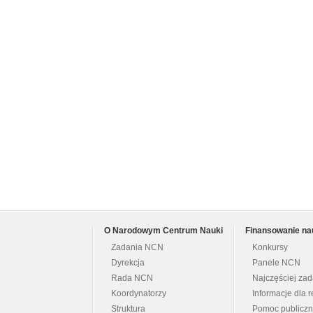
O Narodowym Centrum Nauki
Finansowanie na
Zadania NCN
Konkursy
Dyrekcja
Panele NCN
Rada NCN
Najczęściej za
Koordynatorzy
Informacje dla r
Struktura
Pomoc publicz