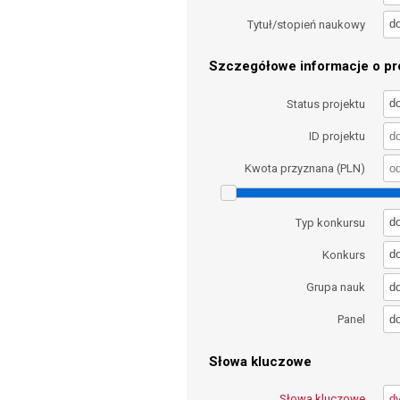
d
Tytuł/stopień naukowy
Szczegółowe informacje o pro
d
Status projektu
ID projektu
Kwota przyznana (PLN)
d
Typ konkursu
d
Konkurs
d
Grupa nauk
d
Panel
Słowa kluczowe
Słowa kluczowe