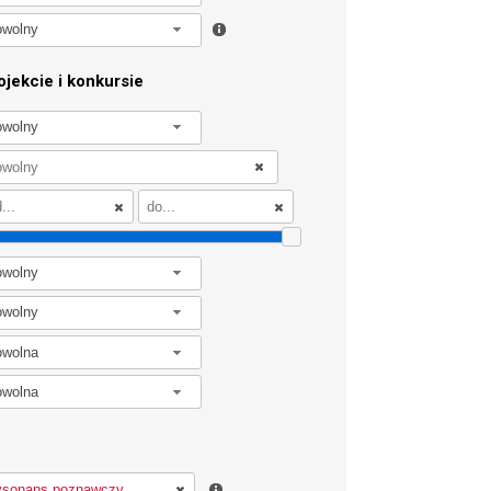
owolny
jekcie i konkursie
owolny
owolny
owolny
owolna
owolna