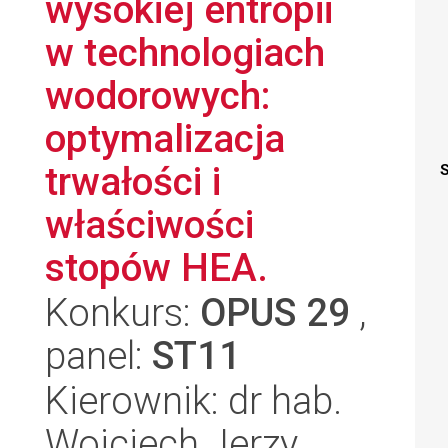
wysokiej entropii
w technologiach
wodorowych:
optymalizacja
trwałości i
S
właściwości
stopów HEA.
Konkurs:
OPUS 29
,
panel:
ST11
Kierownik: dr hab.
Wojciech Jerzy