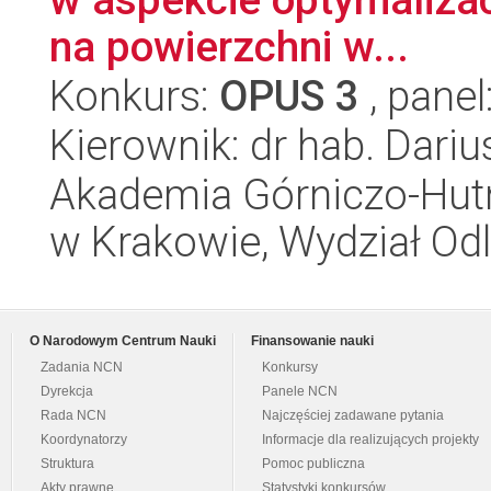
na powierzchni w...
Konkurs:
OPUS 3
, panel
Kierownik: dr hab. Dariu
Akademia Górniczo-Hutn
w Krakowie, Wydział Od
O Narodowym Centrum Nauki
Finansowanie nauki
Zadania NCN
Konkursy
Dyrekcja
Panele NCN
Rada NCN
Najczęściej zadawane pytania
Koordynatorzy
Informacje dla realizujących projekty
Struktura
Pomoc publiczna
Akty prawne
Statystyki konkursów