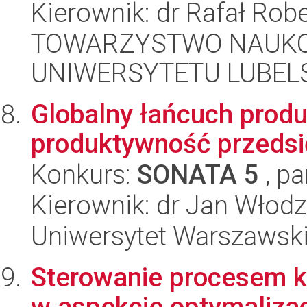
Kierownik: dr Rafał Rob
TOWARZYSTWO NAUKO
UNIWERSYTETU LUBELS
Globalny łańcuch produ
produktywność przedsi
Konkurs:
SONATA 5
, pa
Kierownik: dr Jan Włod
Uniwersytet Warszawsk
Sterowanie procesem kr
w aspekcie optymalizacj