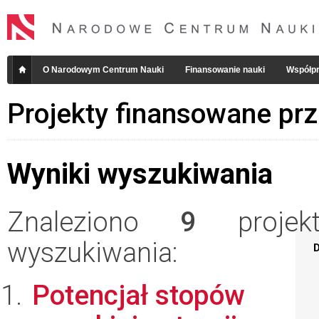
O Narodowym Centrum Nauki
Finansowanie nauki
Współpr
Projekty finansowane pr
Wyniki wyszukiwania
Znaleziono
9
projekt
wyszukiwania:
D
Potencjał stopów