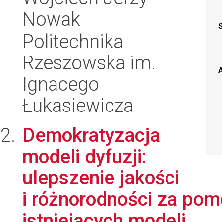
Nowak
Politechnika
Rzeszowska im.
A
Ignacego
Łukasiewicza
Demokratyzacja
modeli dyfuzji:
ulepszenie jakości
i różnorodności za pom
istniejących modeli...