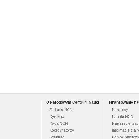
O Narodowym Centrum Nauki
Finansowanie na
Zadania NCN
Konkursy
Dyrekcja
Panele NCN
Rada NCN
Najczęściej za
Koordynatorzy
Informacje dla r
Struktura
Pomoc publicz