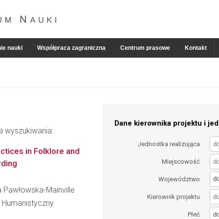
ie nauki
Współpraca zagraniczna
Centrum prasowe
Kontakt
Dane kierownika projektu i jed
ia wyszukiwania:
Jednostka realizująca
tices in Folklore and
Miejscowość
rding
d
Województwo
a Pawłowska-Mainville
Kierownik projektu
l Humanistyczny
d
Płeć