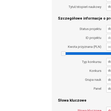
d
Tytuł/stopień naukowy
Szczegółowe informacje o pro
d
Status projektu
ID projektu
Kwota przyznana (PLN)
d
Typ konkursu
d
Konkurs
d
Grupa nauk
d
Panel
Słowa kluczowe
Słowa kluczowe