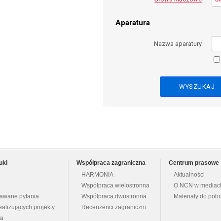
Aparatura
Nazwa aparatury
uki
Współpraca zagraniczna
Centrum prasowe
HARMONIA
Aktualności
Współpraca wielostronna
O NCN w mediac
dawane pytania
Współpraca dwustronna
Materiały do pob
ealizujących projekty
Recenzenci zagraniczni
na