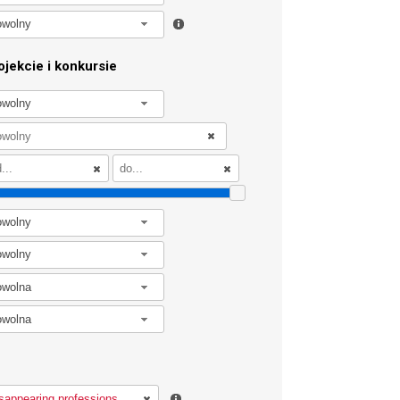
owolny
jekcie i konkursie
owolny
owolny
owolny
owolna
owolna