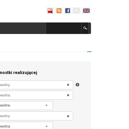
nostki realizującej
owolne
owolna