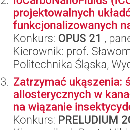
IoCarboNanoFluids (ICO
projektowalnych układ
funkcjonalizowanych na
Konkurs:
OPUS 21
, pan
Kierownik: prof. Sławom
Politechnika Śląska, Wy
Zatrzymać ukąszenia: 
allosterycznych w kan
na wiązanie insektycydó
Konkurs:
PRELUDIUM 2