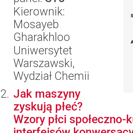
Kierownik:
Mosayeb
Gharakhloo
A
Uniwersytet
Warszawski,
Wydział Chemii
Jak maszyny
zyskują płeć?
Wzory płci społeczno-k
interfejsów konwersac