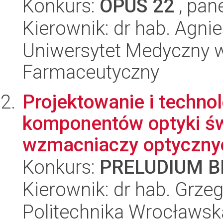
Konkurs:
OPUS 22
, pan
Kierownik: dr hab. Agni
Uniwersytet Medyczny w 
Farmaceutyczny
Projektowanie i techno
komponentów optyki św
wzmacniaczy optyczny
Konkurs:
PRELUDIUM BI
Kierownik: dr hab. Grz
Politechnika Wrocławsk