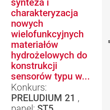
synteza i
charakteryzacja
nowych
wielofunkcyjnych
materiałów
S
hydrożelowych do
konstrukcji
sensorów typu w...
Konkurs:
PRELUDIUM 21
,
panel:
ST5