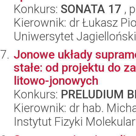
Konkurs:
SONATA 17
, 
Kierownik: dr Łukasz Pi
Uniwersytet Jagiellońsk
Jonowe układy supramol
stałe: od projektu do 
litowo-jonowych
Konkurs:
PRELUDIUM BI
Kierownik: dr hab. Micha
Instytut Fizyki Molekula