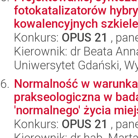
fotokatalizatorów hybr
kowalencyjnych szkielet
Konkurs:
OPUS 21
, pan
Kierownik: dr Beata Ann
Uniwersytet Gdański, W
Normalność w warunka
prakseologiczna w bada
'normalnego' życia miej
Konkurs:
OPUS 21
, pan
Kierownik: dr hab. Mar