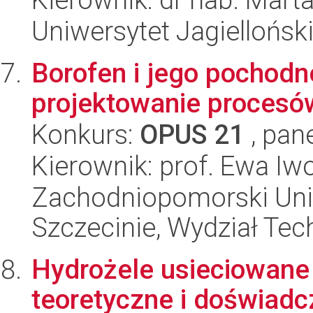
Uniwersytet Jagielloński
Borofen i jego pochod
projektowanie procesó
Konkurs:
OPUS 21
, pan
Kierownik: prof. Ewa I
Zachodniopomorski Uni
Szczecinie, Wydział Tech
Hydrożele usieciowane 
teoretyczne i doświad