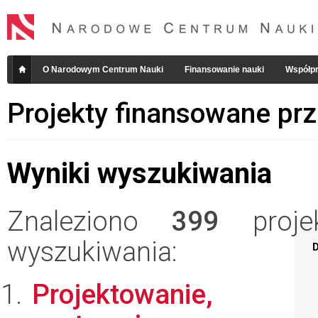
O Narodowym Centrum Nauki
Finansowanie nauki
Współpr
Projekty finansowane pr
Wyniki wyszukiwania
Znaleziono
399
projek
wyszukiwania:
D
Projektowanie,