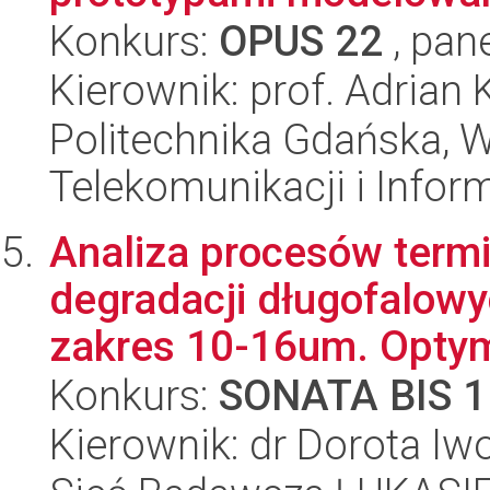
Konkurs:
OPUS 22
, pan
Kierownik: prof. Adrian
Politechnika Gdańska, Wy
Telekomunikacji i Infor
Analiza procesów term
degradacji długofalow
zakres 10-16um. Optyma
Konkurs:
SONATA BIS 1
Kierownik: dr Dorota Iw