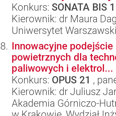
Konkurs:
SONATA BIS 1
Kierownik: dr Maura Da
Uniwersytet Warszawski
Innowacyjne podejście 
powietrznych dla techn
paliwowych i elektrol...
Konkurs:
OPUS 21
, pan
Kierownik: dr Juliusz J
Akademia Górniczo-Hutn
w Krakowie, Wydział Inży