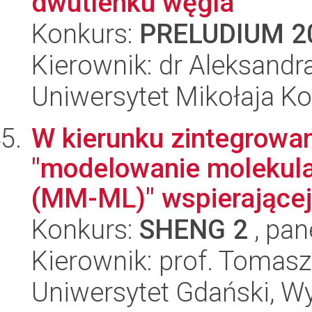
dwutlenku węgla
Konkurs:
PRELUDIUM 2
Kierownik: dr Aleksandr
Uniwersytet Mikołaja Ko
W kierunku zintegrowan
"modelowanie molekul
(MM-ML)" wspierającej 
Konkurs:
SHENG 2
, pan
Kierownik: prof. Tomas
Uniwersytet Gdański, W