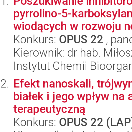
Poszukiwanie inhibitor
pyrrolino-5-karboksyla
wiodących w rozwoju n
Konkurs:
OPUS 22
, pan
Kierownik: dr hab. Miło
Instytut Chemii Bioorga
Efekt nanoskali, trój
białek i jego wpływ na 
terapeutyczną
Konkurs:
OPUS 22 (LAP