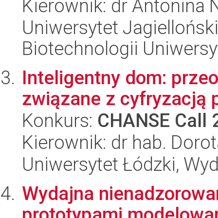
Kierownik: dr Antonina 
Uniwersytet Jagiellońsk
Biotechnologii Uniwersy
Inteligentny dom: przeo
związane z cyfryzacją 
Konkurs:
CHANSE Call 
Kierownik: dr hab. Doro
Uniwersytet Łódzki, Wydz
Wydajna nienadzorowan
prototypami modelowan