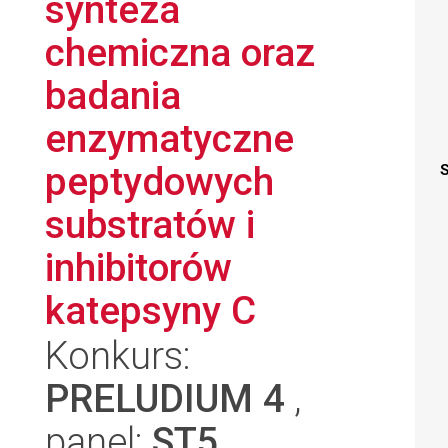
synteza
chemiczna oraz
badania
enzymatyczne
peptydowych
S
substratów i
inhibitorów
katepsyny C
Konkurs:
PRELUDIUM 4
,
panel:
ST5