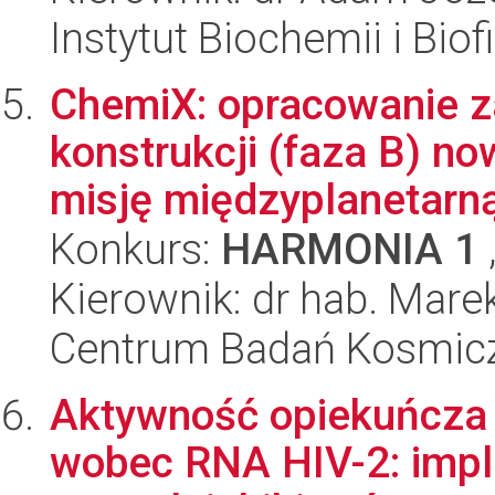
Instytut Biochemii i Biof
ChemiX: opracowanie z
konstrukcji (faza B) n
misję międzyplanetarną 
Konkurs:
HARMONIA 1
Kierownik: dr hab. Mare
Centrum Badań Kosmic
Aktywność opiekuńcza 
wobec RNA HIV-2: impli