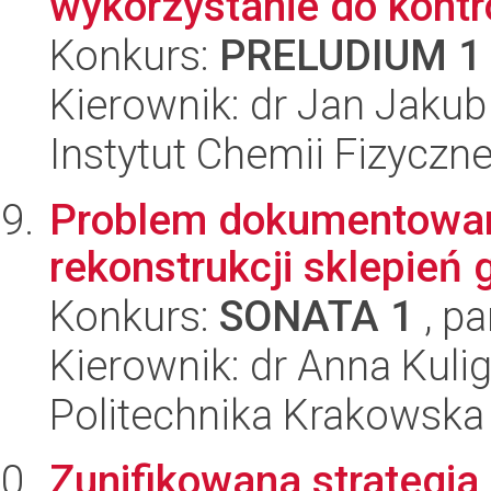
wykorzystanie do kontr
Konkurs:
PRELUDIUM 1
Kierownik: dr Jan Jaku
Instytut Chemii Fizyczn
Problem dokumentowan
rekonstrukcji sklepień 
Konkurs:
SONATA 1
, pa
Kierownik: dr Anna Kuli
Politechnika Krakowska
Zunifikowana strategi