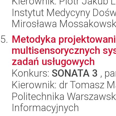
Kierownik: Piotr Jakub L
Instytut Medycyny Doświa
Mirosława Mossakowsk
Metodyka projektowania
multisensorycznych sy
zadań usługowych
Konkurs:
SONATA 3
, pa
Kierownik: dr Tomasz M
Politechnika Warszawska
Informacyjnych