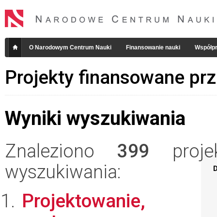
O Narodowym Centrum Nauki
Finansowanie nauki
Współpr
Projekty finansowane pr
Wyniki wyszukiwania
Znaleziono
399
projek
wyszukiwania:
D
Projektowanie,