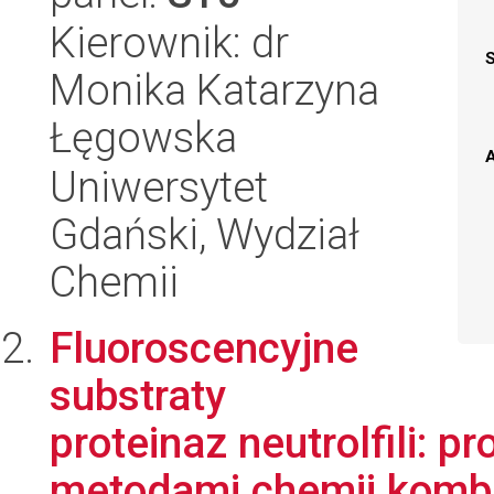
Kierownik: dr
Monika Katarzyna
Łęgowska
A
Uniwersytet
Gdański, Wydział
Chemii
Fluoroscencyjne
substraty
proteinaz neutrolfili: p
metodami chemii kombin