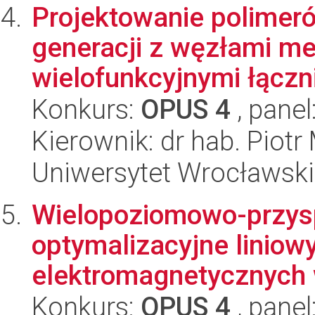
Projektowanie polimer
generacji z węzłami me
wielofunkcyjnymi łączni
Konkurs:
OPUS 4
, panel
Kierownik: dr hab. Piot
Uniwersytet Wrocławski
Wielopoziomowo-przys
optymalizacyjne liniow
elektromagnetycznych 
Konkurs:
OPUS 4
, panel