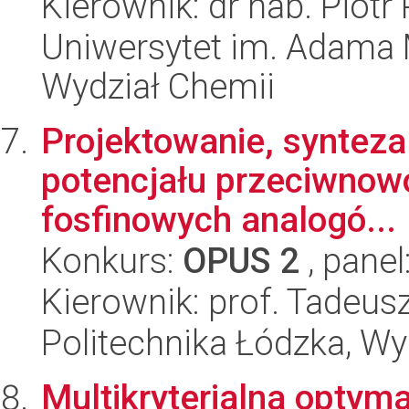
Kierownik: dr hab. Piotr 
Uniwersytet im. Adama 
Wydział Chemii
Projektowanie, synteza o
potencjału przeciwnow
fosfinowych analogó...
Konkurs:
OPUS 2
, panel
Kierownik: prof. Tadeus
Politechnika Łódzka, W
Multikryterialna optym