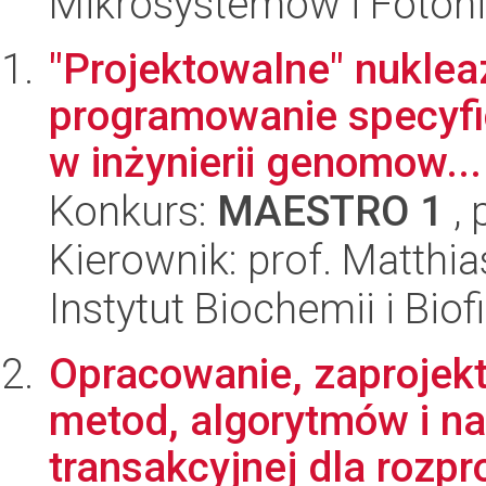
Mikrosystemów i Fotoni
"Projektowalne" nukleaz
programowanie specyfic
w inżynierii genomow...
Konkurs:
MAESTRO 1
, 
Kierownik: prof. Matthia
Instytut Biochemii i Biof
Opracowanie, zaprojek
metod, algorytmów i nar
transakcyjnej dla rozpr