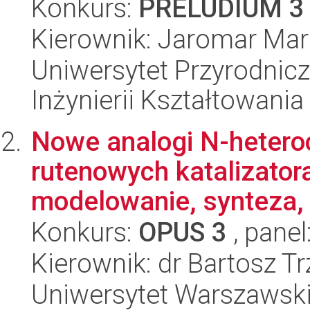
Konkurs:
PRELUDIUM 3
Kierownik: Jaromar Mar
Uniwersytet Przyrodnic
Inżynierii Kształtowania
Nowe analogi N-hetero
rutenowych katalizator
modelowanie, synteza, 
Konkurs:
OPUS 3
, panel
Kierownik: dr Bartosz T
Uniwersytet Warszawski