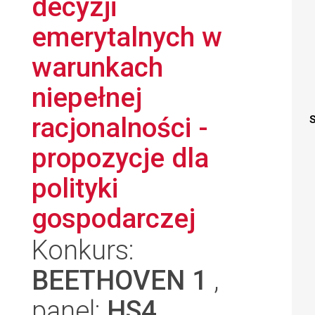
decyzji
emerytalnych w
warunkach
niepełnej
racjonalności -
S
propozycje dla
polityki
gospodarczej
Konkurs:
BEETHOVEN 1
,
panel:
HS4