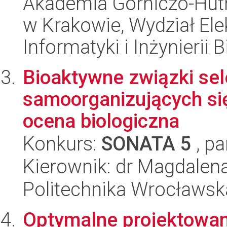
Akademia Górniczo-Hutn
w Krakowie, Wydział Ele
Informatyki i Inżynierii
Bioaktywne związki se
samoorganizujących się
ocena biologiczna
Konkurs:
SONATA 5
, pa
Kierownik: dr Magdalena 
Politechnika Wrocławsk
Optymalne projektowani