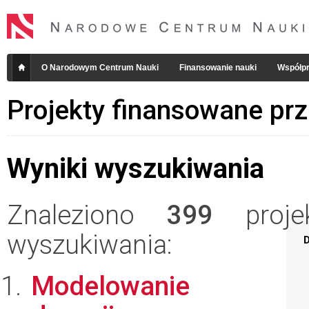
O Narodowym Centrum Nauki
Finansowanie nauki
Współpr
Projekty finansowane pr
Wyniki wyszukiwania
Znaleziono
399
projek
wyszukiwania:
D
Modelowanie