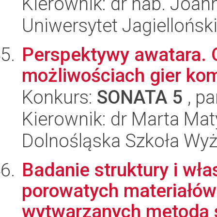
Kierownik: dr hab. Joa
Uniwersytet Jagiellońsk
Perspektywy awatara. O
możliwościach gier ko
Konkurs:
SONATA 5
, pa
Kierownik: dr Marta Mat
Dolnośląska Szkoła Wy
Badanie struktury i w
porowatych materiałó
wytwarzanych metodą s