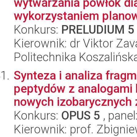
wytwarzania powłok di
wykorzystaniem planow
Konkurs:
PRELUDIUM 5
Kierownik: dr Viktor Zav
Politechnika Koszalińska
Synteza i analiza frag
peptydów z analogami 
nowych izobarycznych z
Konkurs:
OPUS 5
, panel
Kierownik: prof. Zbign