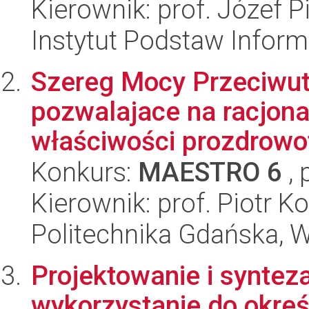
Kierownik: prof. Józef P
Instytut Podstaw Inform
Szereg Mocy Przeciwutl
pozwalajace na racjona
właściwości prozdrowot
Konkurs:
MAESTRO 6
, 
Kierownik: prof. Piotr K
Politechnika Gdańska, 
Projektowanie i syntez
wykorzystanie do okreś