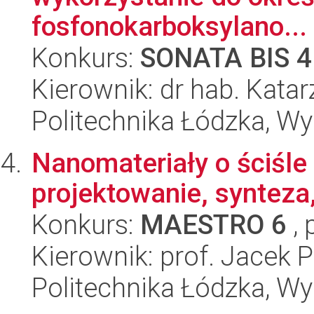
fosfonokarboksylano...
Konkurs:
SONATA BIS 4
Kierownik: dr hab. Kata
Politechnika Łódzka, W
Nanomateriały o ściśle 
projektowanie, synteza
Konkurs:
MAESTRO 6
, 
Kierownik: prof. Jacek 
Politechnika Łódzka, W