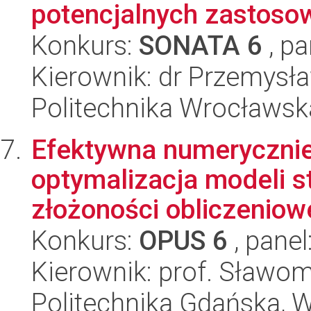
potencjalnych zastoso
Konkurs:
SONATA 6
, pa
Kierownik: dr Przemysł
Politechnika Wrocławsk
Efektywna numerycznie 
optymalizacja modeli s
złożoności obliczeniow
Konkurs:
OPUS 6
, panel
Kierownik: prof. Sławom
Politechnika Gdańska, Wy