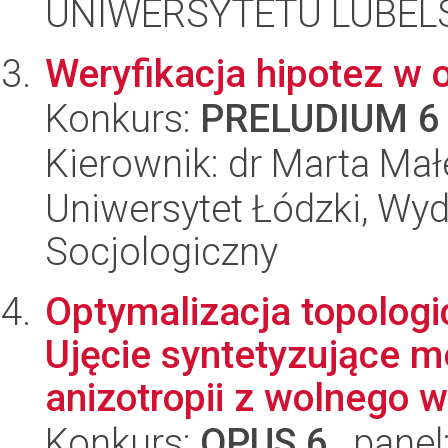
UNIWERSYTETU LUBELS
Weryfikacja hipotez w 
Konkurs:
PRELUDIUM 6
Kierownik: dr Marta Ma
Uniwersytet Łódzki, Wy
Socjologiczny
Optymalizacja topologic
Ujęcie syntetyzujące m
anizotropii z wolnego w.
Konkurs:
OPUS 6
, panel