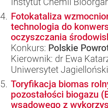
Instytut Chemii Bioorga
Fotokataliza wzmocnio
technologia do konwersj
oczyszczania środowis
Konkurs:
Polskie Powr
Kierownik: dr Ewa Kata
Uniwersytet Jagiellońsk
Toryfikacja biomas roln
pozostałości biogazu (
wsadowego z wykorzyst