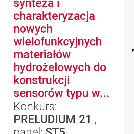
synteza i
charakteryzacja
nowych
wielofunkcyjnych
materiałów
S
hydrożelowych do
konstrukcji
sensorów typu w...
Konkurs:
PRELUDIUM 21
,
panel:
ST5