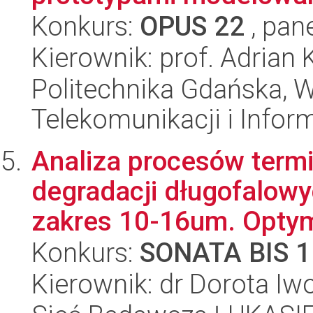
Konkurs:
OPUS 22
, pan
Kierownik: prof. Adrian
Politechnika Gdańska, Wy
Telekomunikacji i Infor
Analiza procesów term
degradacji długofalow
zakres 10-16um. Optyma
Konkurs:
SONATA BIS 1
Kierownik: dr Dorota Iw