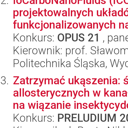
IoCarboNanoFluids (ICO
projektowalnych układ
funkcjonalizowanych na
Konkurs:
OPUS 21
, pan
Kierownik: prof. Sławom
Politechnika Śląska, Wy
Zatrzymać ukąszenia: 
allosterycznych w kan
na wiązanie insektycydó
Konkurs:
PRELUDIUM 2