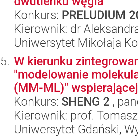
dwutlenku węgla
Konkurs:
PRELUDIUM 2
Kierownik: dr Aleksandr
Uniwersytet Mikołaja Ko
W kierunku zintegrowan
"modelowanie molekul
(MM-ML)" wspierającej 
Konkurs:
SHENG 2
, pan
Kierownik: prof. Tomas
Uniwersytet Gdański, W