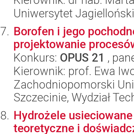
Uniwersytet Jagielloński
Borofen i jego pochod
projektowanie procesó
Konkurs:
OPUS 21
, pan
Kierownik: prof. Ewa I
Zachodniopomorski Uni
Szczecinie, Wydział Tech
Hydrożele usieciowane 
teoretyczne i doświad