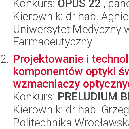
Konkurs:
OPUS 22
, pan
Kierownik: dr hab. Agni
Uniwersytet Medyczny w 
Farmaceutyczny
Projektowanie i techno
komponentów optyki św
wzmacniaczy optyczny
Konkurs:
PRELUDIUM BI
Kierownik: dr hab. Grz
Politechnika Wrocławsk