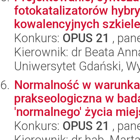
fotokatalizatorów hybr
kowalencyjnych szkielet
Konkurs:
OPUS 21
, pan
Kierownik: dr Beata Ann
Uniwersytet Gdański, W
Normalność w warunka
prakseologiczna w bada
'normalnego' życia miej
Konkurs:
OPUS 21
, pan
Kierownik: dr hab. Mar