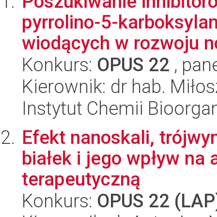
Poszukiwanie inhibitor
pyrrolino-5-karboksyla
wiodących w rozwoju n
Konkurs:
OPUS 22
, pan
Kierownik: dr hab. Miło
Instytut Chemii Bioorga
Efekt nanoskali, trój
białek i jego wpływ na 
terapeutyczną
Konkurs:
OPUS 22 (LAP