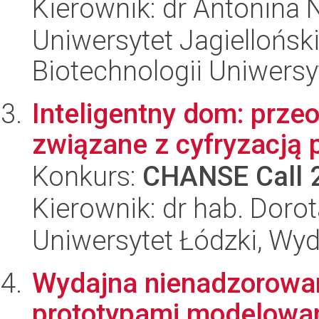
Kierownik: dr Antonina 
Uniwersytet Jagiellońsk
Biotechnologii Uniwersy
Inteligentny dom: przeo
związane z cyfryzacją 
Konkurs:
CHANSE Call 
Kierownik: dr hab. Doro
Uniwersytet Łódzki, Wydz
Wydajna nienadzorowan
prototypami modelowan