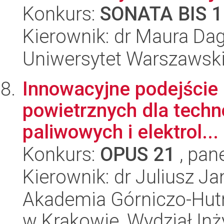
Konkurs:
SONATA BIS 1
Kierownik: dr Maura Da
Uniwersytet Warszawski
Innowacyjne podejście 
powietrznych dla techn
paliwowych i elektrol...
Konkurs:
OPUS 21
, pan
Kierownik: dr Juliusz J
Akademia Górniczo-Hutn
w Krakowie, Wydział Inży