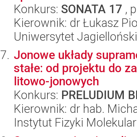
Konkurs:
SONATA 17
, 
Kierownik: dr Łukasz Pi
Uniwersytet Jagiellońsk
Jonowe układy supramol
stałe: od projektu do 
litowo-jonowych
Konkurs:
PRELUDIUM BI
Kierownik: dr hab. Micha
Instytut Fizyki Molekula