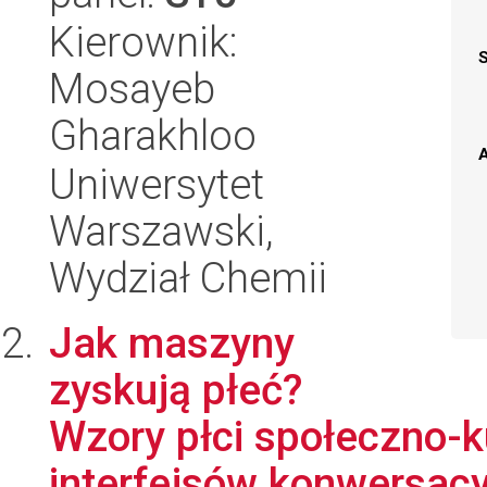
Kierownik:
Mosayeb
Gharakhloo
A
Uniwersytet
Warszawski,
Wydział Chemii
Jak maszyny
zyskują płeć?
Wzory płci społeczno-k
interfejsów konwersac