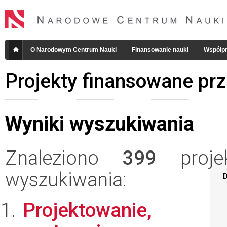
O Narodowym Centrum Nauki
Finansowanie nauki
Współpr
Projekty finansowane pr
Wyniki wyszukiwania
Znaleziono
399
projek
wyszukiwania:
D
Projektowanie,