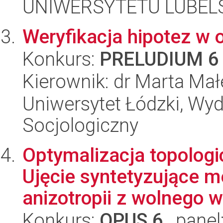
UNIWERSYTETU LUBELS
Weryfikacja hipotez w 
Konkurs:
PRELUDIUM 6
Kierownik: dr Marta Ma
Uniwersytet Łódzki, Wy
Socjologiczny
Optymalizacja topologic
Ujęcie syntetyzujące m
anizotropii z wolnego w.
Konkurs:
OPUS 6
, panel