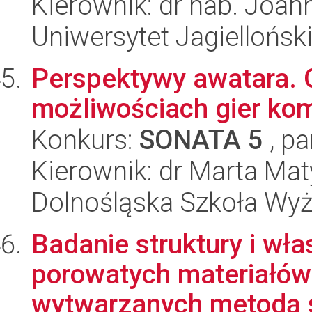
Kierownik: dr hab. Joa
Uniwersytet Jagiellońsk
Perspektywy awatara. O
możliwościach gier ko
Konkurs:
SONATA 5
, pa
Kierownik: dr Marta Mat
Dolnośląska Szkoła Wy
Badanie struktury i w
porowatych materiałó
wytwarzanych metodą s