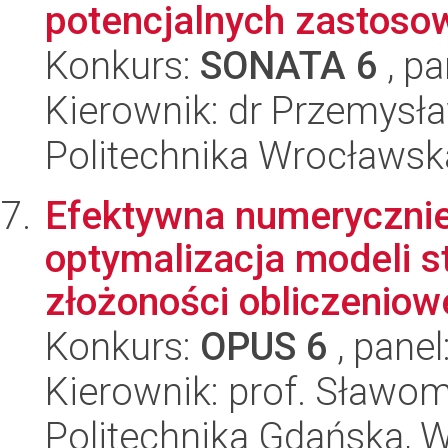
potencjalnych zastoso
Konkurs:
SONATA 6
, pa
Kierownik: dr Przemysł
Politechnika Wrocławsk
Efektywna numerycznie 
optymalizacja modeli s
złożoności obliczeniow
Konkurs:
OPUS 6
, panel
Kierownik: prof. Sławom
Politechnika Gdańska, Wy