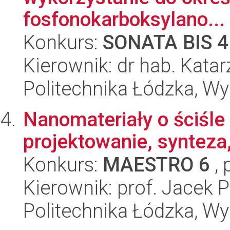
fosfonokarboksylano...
Konkurs:
SONATA BIS 4
Kierownik: dr hab. Kata
Politechnika Łódzka, W
Nanomateriały o ściśle 
projektowanie, synteza
Konkurs:
MAESTRO 6
, 
Kierownik: prof. Jacek 
Politechnika Łódzka, W