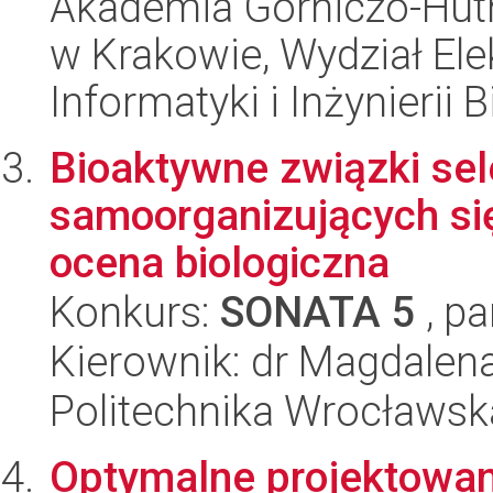
Akademia Górniczo-Hutn
w Krakowie, Wydział Ele
Informatyki i Inżynierii
Bioaktywne związki se
samoorganizujących się
ocena biologiczna
Konkurs:
SONATA 5
, pa
Kierownik: dr Magdalena 
Politechnika Wrocławsk
Optymalne projektowani