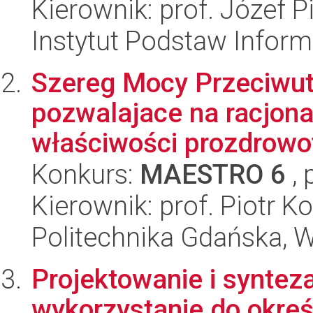
Kierownik: prof. Józef P
Instytut Podstaw Inform
Szereg Mocy Przeciwutl
pozwalajace na racjona
właściwości prozdrowot
Konkurs:
MAESTRO 6
, 
Kierownik: prof. Piotr K
Politechnika Gdańska, 
Projektowanie i syntez
wykorzystanie do okreś