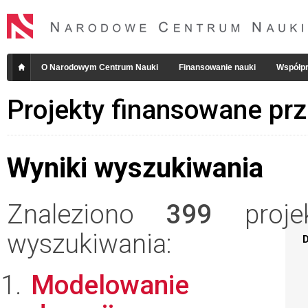
O Narodowym Centrum Nauki
Finansowanie nauki
Współpr
Projekty finansowane pr
Wyniki wyszukiwania
Znaleziono
399
projek
wyszukiwania:
D
Modelowanie