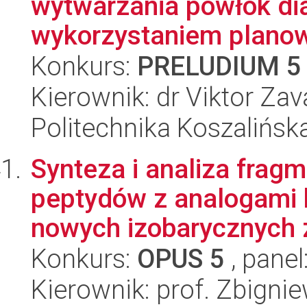
wytwarzania powłok di
wykorzystaniem planow
Konkurs:
PRELUDIUM 5
Kierownik: dr Viktor Zav
Politechnika Koszalińska
Synteza i analiza frag
peptydów z analogami 
nowych izobarycznych z
Konkurs:
OPUS 5
, panel
Kierownik: prof. Zbign