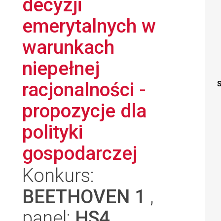
decyzji
emerytalnych w
warunkach
niepełnej
racjonalności -
S
propozycje dla
polityki
gospodarczej
Konkurs:
BEETHOVEN 1
,
panel:
HS4