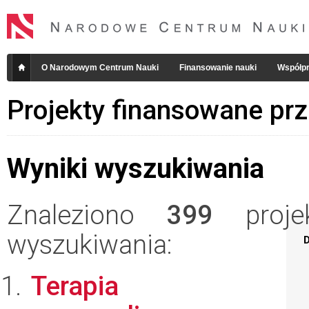
O Narodowym Centrum Nauki
Finansowanie nauki
Współpr
Projekty finansowane pr
Wyniki wyszukiwania
Znaleziono
399
projek
wyszukiwania:
D
Terapia