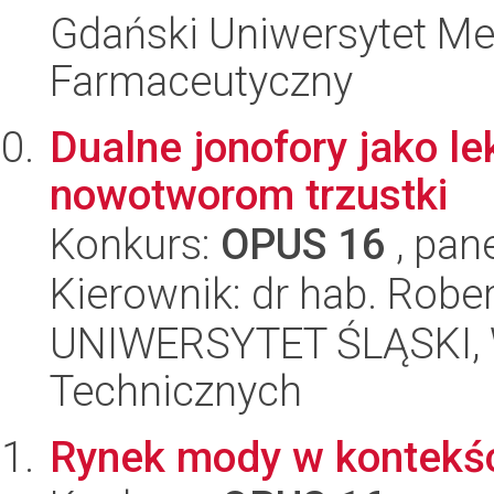
Gdański Uniwersytet Me
Farmaceutyczny
Dualne jonofory jako le
nowotworom trzustki
Konkurs:
OPUS 16
, pan
Kierownik: dr hab. Robe
UNIWERSYTET ŚLĄSKI, W
Technicznych
Rynek mody w kontekś