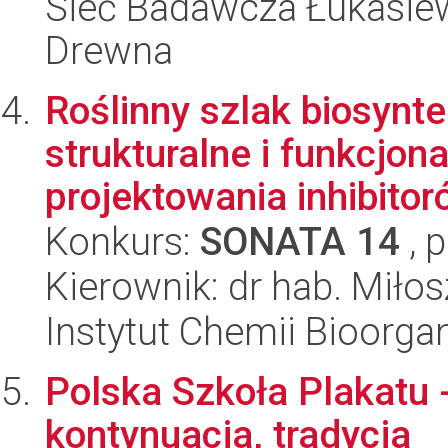
Sieć Badawcza Łukasiewi
Drewna
Roślinny szlak biosynte
strukturalne i funkcjon
projektowania inhibitoró
Konkurs:
SONATA 14
, 
Kierownik: dr hab. Miło
Instytut Chemii Bioorga
Polska Szkoła Plakatu 
kontynuacja, tradycja