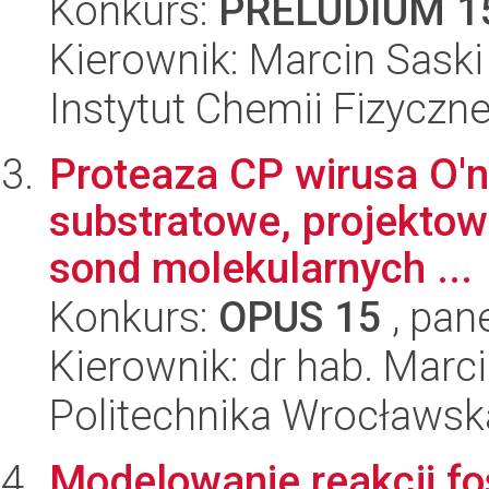
Konkurs:
PRELUDIUM 1
Kierownik: Marcin Saski
Instytut Chemii Fizyczn
Proteaza CP wirusa O'n
substratowe, projektowa
sond molekularnych ...
Konkurs:
OPUS 15
, pan
Kierownik: dr hab. Marc
Politechnika Wrocławsk
Modelowanie reakcji fos