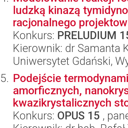
ludzką kinazą tymidyn
racjonalnego projektowa
Konkurs:
PRELUDIUM 1
Kierownik: dr Samanta
Uniwersytet Gdański, W
Podejście termodynami
amorficznych, nanokrys
kwazikrystalicznych st
Konkurs:
OPUS 15
, pan