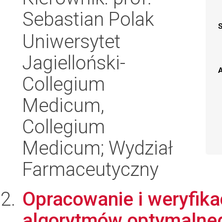
Sebastian Polak
Uniwersytet
Jagielloński-
A
Collegium
Medicum,
Collegium
Medicum; Wydział
Farmaceutyczny
Opracowanie i weryfika
algorytmów optymalneg