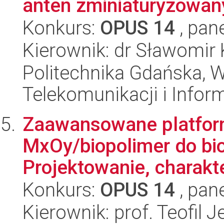
anten zminiaturyzowan
Konkurs:
OPUS 14
, pan
Kierownik: dr Sławomir 
Politechnika Gdańska, Wy
Telekomunikacji i Infor
Zaawansowane platfor
MxOy/biopolimer do b
Projektowanie, charakte
Konkurs:
OPUS 14
, pan
Kierownik: prof. Teofil 