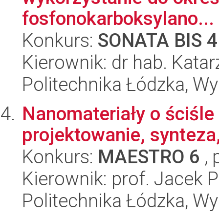
fosfonokarboksylano...
Konkurs:
SONATA BIS 4
Kierownik: dr hab. Kata
Politechnika Łódzka, W
Nanomateriały o ściśle 
projektowanie, synteza
Konkurs:
MAESTRO 6
, 
Kierownik: prof. Jacek 
Politechnika Łódzka, W