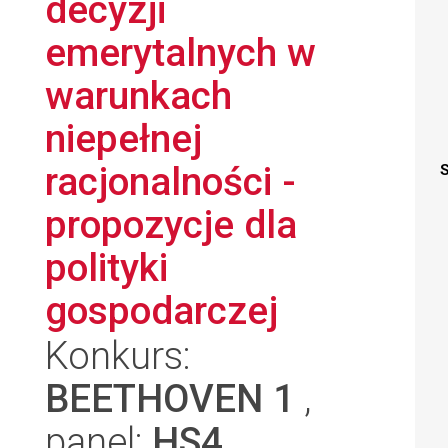
decyzji
emerytalnych w
warunkach
niepełnej
racjonalności -
S
propozycje dla
polityki
gospodarczej
Konkurs:
BEETHOVEN 1
,
panel:
HS4