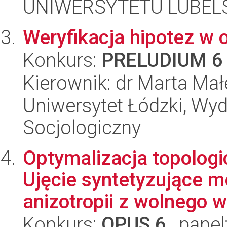
UNIWERSYTETU LUBELS
Weryfikacja hipotez w 
Konkurs:
PRELUDIUM 6
Kierownik: dr Marta Ma
Uniwersytet Łódzki, Wy
Socjologiczny
Optymalizacja topologic
Ujęcie syntetyzujące m
anizotropii z wolnego w.
Konkurs:
OPUS 6
, panel