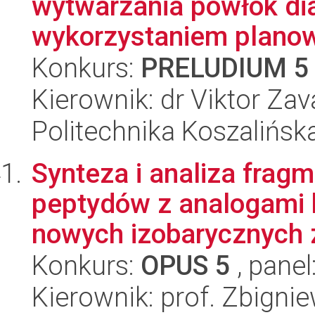
wytwarzania powłok di
wykorzystaniem planow
Konkurs:
PRELUDIUM 5
Kierownik: dr Viktor Zav
Politechnika Koszalińska
Synteza i analiza frag
peptydów z analogami 
nowych izobarycznych z
Konkurs:
OPUS 5
, panel
Kierownik: prof. Zbign