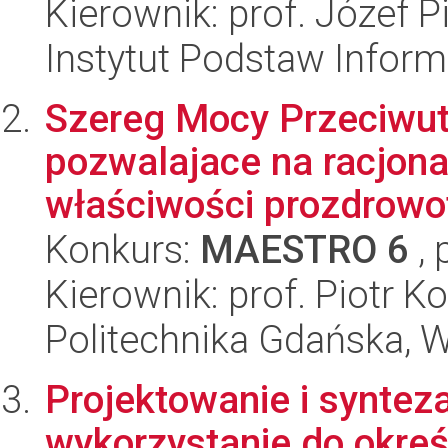
Kierownik: prof. Józef P
Instytut Podstaw Inform
Szereg Mocy Przeciwutl
pozwalajace na racjona
właściwości prozdrowot
Konkurs:
MAESTRO 6
, 
Kierownik: prof. Piotr K
Politechnika Gdańska, 
Projektowanie i syntez
wykorzystanie do okreś