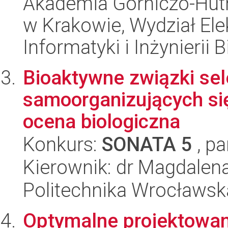
Akademia Górniczo-Hutn
w Krakowie, Wydział Ele
Informatyki i Inżynierii
Bioaktywne związki se
samoorganizujących się
ocena biologiczna
Konkurs:
SONATA 5
, pa
Kierownik: dr Magdalena 
Politechnika Wrocławsk
Optymalne projektowani