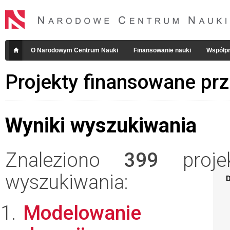
O Narodowym Centrum Nauki
Finansowanie nauki
Współpr
Projekty finansowane pr
Wyniki wyszukiwania
Znaleziono
399
projek
wyszukiwania:
D
Modelowanie