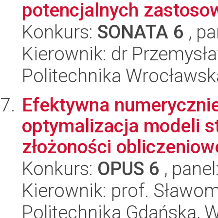
potencjalnych zastoso
Konkurs:
SONATA 6
, pa
Kierownik: dr Przemysł
Politechnika Wrocławsk
Efektywna numerycznie 
optymalizacja modeli s
złożoności obliczeniow
Konkurs:
OPUS 6
, panel
Kierownik: prof. Sławom
Politechnika Gdańska, Wy