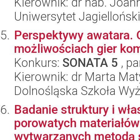
Kierownik: dr hab. Joa
Uniwersytet Jagiellońsk
Perspektywy awatara. O
możliwościach gier ko
Konkurs:
SONATA 5
, pa
Kierownik: dr Marta Mat
Dolnośląska Szkoła Wy
Badanie struktury i w
porowatych materiałó
wytwarzanych metodą s