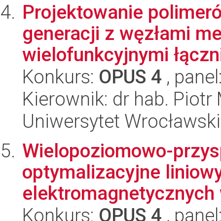
Projektowanie polimer
generacji z węzłami me
wielofunkcyjnymi łączni
Konkurs:
OPUS 4
, panel
Kierownik: dr hab. Piot
Uniwersytet Wrocławski
Wielopoziomowo-przys
optymalizacyjne liniow
elektromagnetycznych 
Konkurs:
OPUS 4
, panel