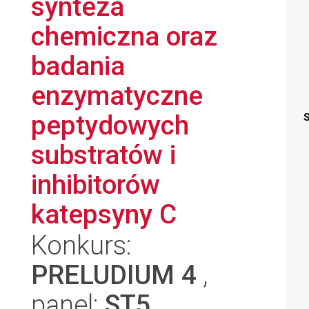
synteza
chemiczna oraz
badania
enzymatyczne
peptydowych
S
substratów i
inhibitorów
katepsyny C
Konkurs:
PRELUDIUM 4
,
panel:
ST5