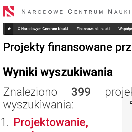
O Narodowym Centrum Nauki
Finansowanie nauki
Współpr
Projekty finansowane pr
Wyniki wyszukiwania
Znaleziono
399
projek
wyszukiwania:
D
Projektowanie,