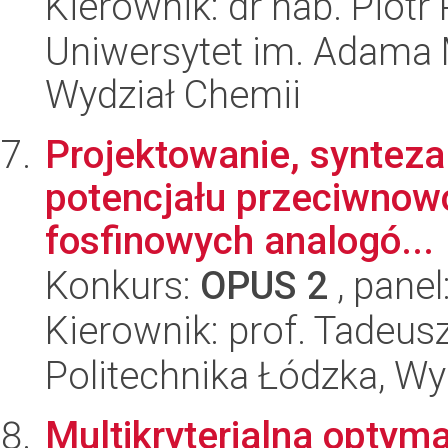
Kierownik: dr hab. Piotr 
Uniwersytet im. Adama 
Wydział Chemii
Projektowanie, synteza o
potencjału przeciwnow
fosfinowych analogó...
Konkurs:
OPUS 2
, panel
Kierownik: prof. Tadeus
Politechnika Łódzka, W
Multikryterialna optym