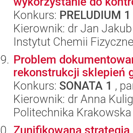
wykorzystanie do kontr
Konkurs:
PRELUDIUM 1
Kierownik: dr Jan Jaku
Instytut Chemii Fizyczn
Problem dokumentowan
rekonstrukcji sklepień 
Konkurs:
SONATA 1
, pa
Kierownik: dr Anna Kuli
Politechnika Krakowska
Zunifikowana strategi