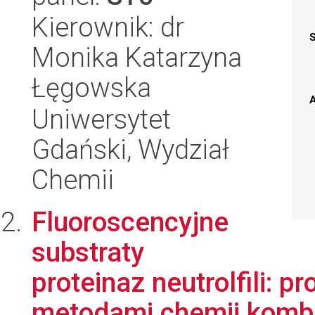
Kierownik: dr
Monika Katarzyna
Łęgowska
A
Uniwersytet
Gdański, Wydział
Chemii
Fluoroscencyjne
substraty
proteinaz neutrolfili: p
metodami chemii kombin