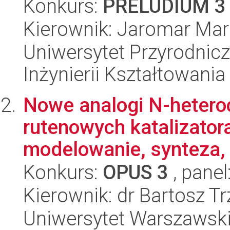
Konkurs:
PRELUDIUM 3
Kierownik: Jaromar Mar
Uniwersytet Przyrodnic
Inżynierii Kształtowania
Nowe analogi N-hetero
rutenowych katalizator
modelowanie, synteza, 
Konkurs:
OPUS 3
, panel
Kierownik: dr Bartosz T
Uniwersytet Warszawski