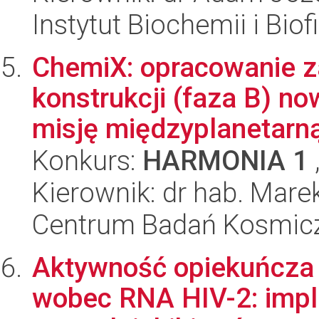
Instytut Biochemii i Biof
ChemiX: opracowanie z
konstrukcji (faza B) n
misję międzyplanetarną 
Konkurs:
HARMONIA 1
Kierownik: dr hab. Mare
Centrum Badań Kosmic
Aktywność opiekuńcza 
wobec RNA HIV-2: impli