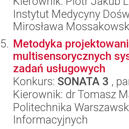
Kierownik: Piotr Jakub L
Instytut Medycyny Doświa
Mirosława Mossakowsk
Metodyka projektowania
multisensorycznych sy
zadań usługowych
Konkurs:
SONATA 3
, pa
Kierownik: dr Tomasz M
Politechnika Warszawska
Informacyjnych