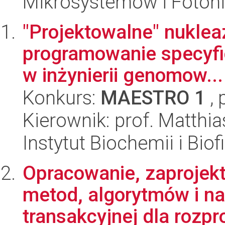
Mikrosystemów i Fotoni
"Projektowalne" nukleaz
programowanie specyfic
w inżynierii genomow...
Konkurs:
MAESTRO 1
, 
Kierownik: prof. Matthia
Instytut Biochemii i Biof
Opracowanie, zaprojek
metod, algorytmów i nar
transakcyjnej dla rozpr