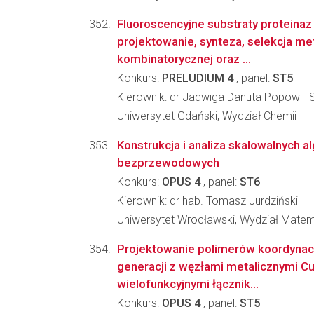
Fluoroscencyjne substraty proteinaz n
projektowanie, synteza, selekcja m
kombinatorycznej oraz ...
Konkurs:
PRELUDIUM 4
, panel:
ST5
Kierownik: dr Jadwiga Danuta Popow - 
Uniwersytet Gdański, Wydział Chemii
Konstrukcja i analiza skalowalnych a
bezprzewodowych
Konkurs:
OPUS 4
, panel:
ST6
Kierownik: dr hab. Tomasz Jurdziński
Uniwersytet Wrocławski, Wydział Matema
Projektowanie polimerów koordynac
generacji z węzłami metalicznymi Cu,
wielofunkcyjnymi łącznik...
Konkurs:
OPUS 4
, panel:
ST5