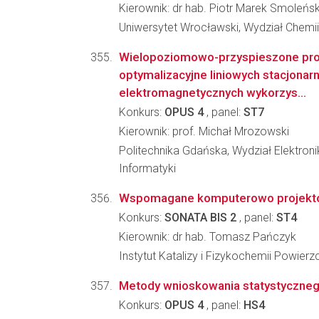
Kierownik: dr hab. Piotr Marek Smoleńsk
Uniwersytet Wrocławski, Wydział Chemii
Wielopoziomowo-przyspieszone pro
optymalizacyjne liniowych stacjonar
elektromagnetycznych wykorzys...
Konkurs:
OPUS 4
, panel:
ST7
Kierownik: prof. Michał Mrozowski
Politechnika Gdańska, Wydział Elektronik
Informatyki
Wspomagane komputerowo projektowa
Konkurs:
SONATA BIS 2
, panel:
ST4
Kierownik: dr hab. Tomasz Pańczyk
Instytut Katalizy i Fizykochemii Powier
Metody wnioskowania statystyczneg
Konkurs:
OPUS 4
, panel:
HS4