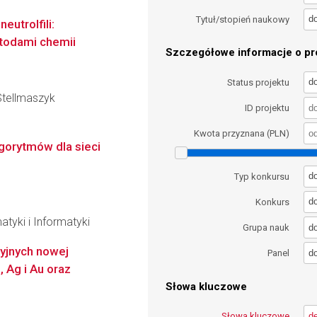
d
Tytuł/stopień naukowy
eutrolfili:
etodami chemii
Szczegółowe informacje o pro
d
Status projektu
Stellmaszyk
ID projektu
Kwota przyznana (PLN)
lgorytmów dla sieci
d
Typ konkursu
d
Konkurs
tyki i Informatyki
d
Grupa nauk
yjnych nowej
d
Panel
 Ag i Au oraz
Słowa kluczowe
Słowa kluczowe