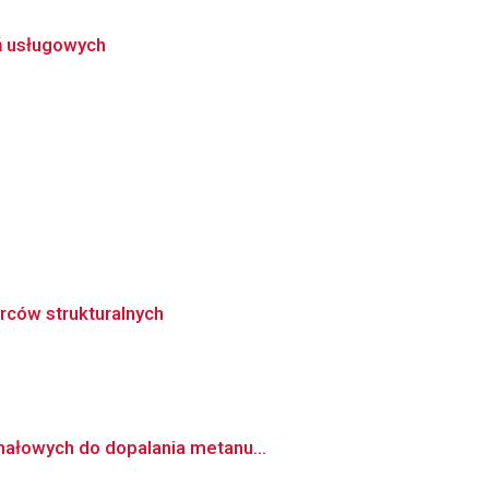
ń usługowych
rców strukturalnych
nałowych do dopalania metanu...