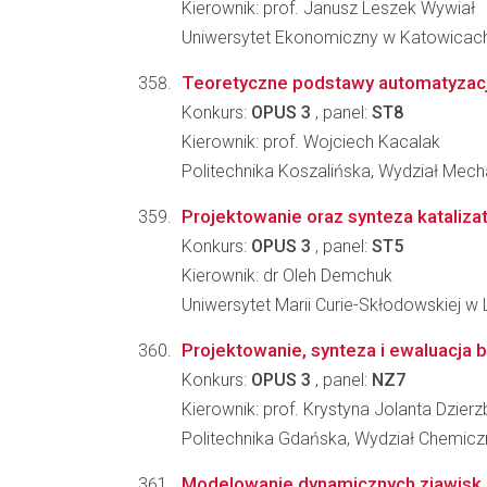
Kierownik: prof. Janusz Leszek Wywiał
Uniwersytet Ekonomiczny w Katowicach
Teoretyczne podstawy automatyzacji
Konkurs:
OPUS 3
, panel:
ST8
Kierownik: prof. Wojciech Kacalak
Politechnika Koszalińska, Wydział Mech
Projektowanie oraz synteza kataliza
Konkurs:
OPUS 3
, panel:
ST5
Kierownik: dr Oleh Demchuk
Uniwersytet Marii Curie-Skłodowskiej w L
Projektowanie, synteza i ewaluacja 
Konkurs:
OPUS 3
, panel:
NZ7
Kierownik: prof. Krystyna Jolanta Dzierz
Politechnika Gdańska, Wydział Chemicz
Modelowanie dynamicznych zjawisk p