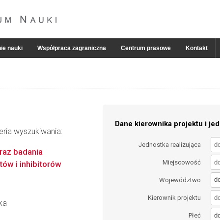
ie nauki
Współpraca zagraniczna
Centrum prasowe
Kontakt
Dane kierownika projektu i jed
eria wyszukiwania:
Jednostka realizująca
raz badania
Miejscowość
ów i inhibitorów
d
Województwo
Kierownik projektu
ka
d
Płeć