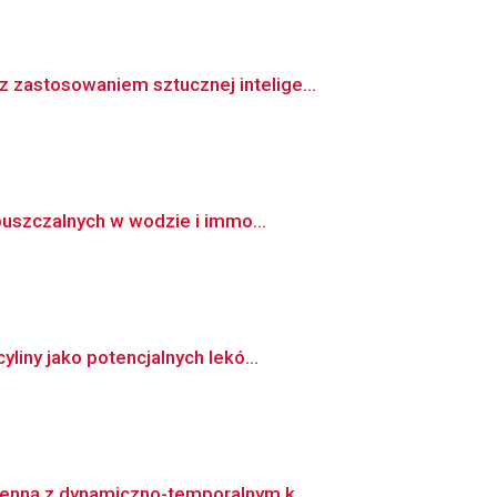
zastosowaniem sztucznej intelige...
puszczalnych w wodzie i immo...
iny jako potencjalnych lekó...
enną z dynamiczno-temporalnym k...