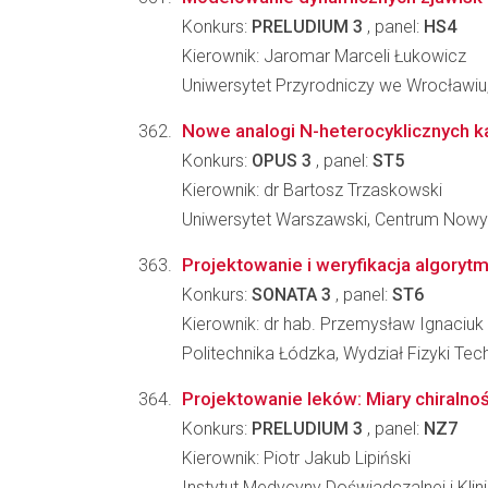
Konkurs:
PRELUDIUM 3
, panel:
HS4
Kierownik: Jaromar Marceli Łukowicz
Uniwersytet Przyrodniczy we Wrocławiu, 
Nowe analogi N-heterocyklicznych ka
Konkurs:
OPUS 3
, panel:
ST5
Kierownik: dr Bartosz Trzaskowski
Uniwersytet Warszawski, Centrum Nowy
Projektowanie i weryfikacja algoryt
Konkurs:
SONATA 3
, panel:
ST6
Kierownik: dr hab. Przemysław Ignaciuk
Politechnika Łódzka, Wydział Fizyki Tec
Projektowanie leków: Miary chiralno
Konkurs:
PRELUDIUM 3
, panel:
NZ7
Kierownik: Piotr Jakub Lipiński
Instytut Medycyny Doświadczalnej i Kl