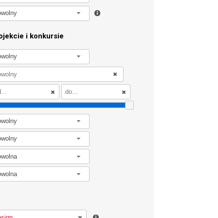
owolny
jekcie i konkursie
owolny
owolny
owolny
owolna
owolna