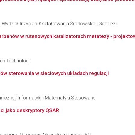
Wydział Inżynierii Kształtowania Środowiska i Geodezji
rbenów w rutenowych katalizatorach metatezy - projektowa
ch Technologii
mów sterowania w sieciowych układach regulacji
hnicznej, Informatyki i Matematyki Stosowanej
ści jako deskryptory QSAR
inicznej im. Mirosława Mossakowskiego PAN