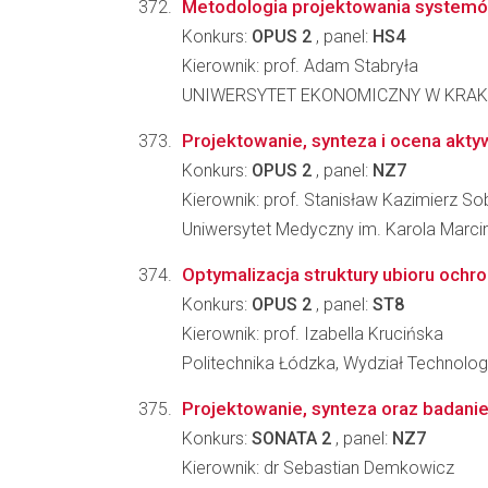
Metodologia projektowania systemó
Konkurs:
OPUS 2
, panel:
HS4
Kierownik: prof. Adam Stabryła
UNIWERSYTET EKONOMICZNY W KRAKOW
Projektowanie, synteza i ocena akty
Konkurs:
OPUS 2
, panel:
NZ7
Kierownik: prof. Stanisław Kazimierz So
Uniwersytet Medyczny im. Karola Marc
Optymalizacja struktury ubioru och
Konkurs:
OPUS 2
, panel:
ST8
Kierownik: prof. Izabella Krucińska
Politechnika Łódzka, Wydział Technolog
Projektowanie, synteza oraz badanie
Konkurs:
SONATA 2
, panel:
NZ7
Kierownik: dr Sebastian Demkowicz