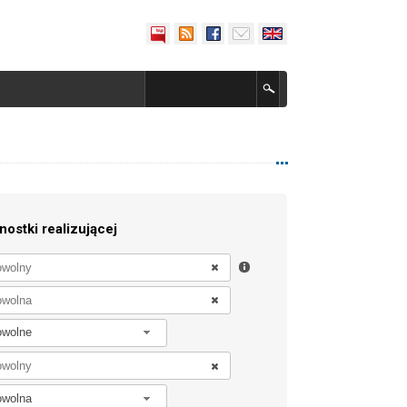
nostki realizującej
owolne
owolna