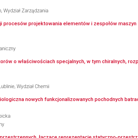
, Wydział Zarządzania
 procesów projektowania elementów i zespołów maszyn z 
aniczny
torów o właściwościach specjalnych, w tym chiralnych, roz
ublinie, Wydział Chemii
biologiczna nowych funkcjonalizowanych pochodnych batracyl
bicka
ny
rzestrzennych, łączące reprezentację statyczno-przestrz