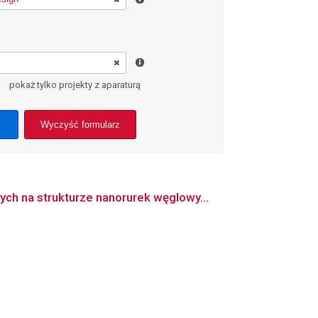
pokaż tylko projekty z aparaturą
Wyczyść formularz
h na strukturze nanorurek węglowy...