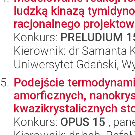
ludzką kinazą tymidyn
racjonalnego projektowa
Konkurs:
PRELUDIUM 1
Kierownik: dr Samanta
Uniwersytet Gdański, W
Podejście termodynami
amorficznych, nanokrys
kwazikrystalicznych st
Konkurs:
OPUS 15
, pan