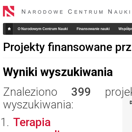
O Narodowym Centrum Nauki
Finansowanie nauki
Współpr
Projekty finansowane pr
Wyniki wyszukiwania
Znaleziono
399
projek
wyszukiwania:
D
Terapia