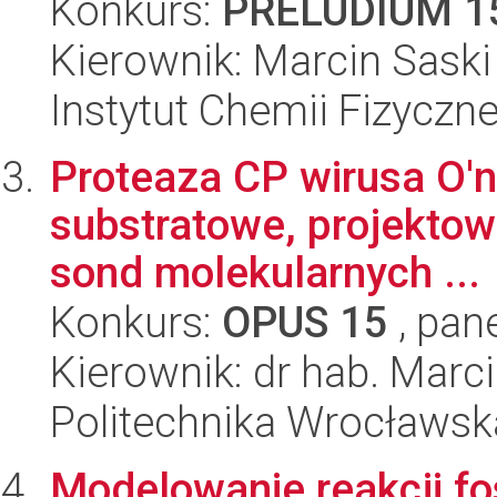
Konkurs:
PRELUDIUM 1
Kierownik: Marcin Saski
Instytut Chemii Fizyczn
Proteaza CP wirusa O'n
substratowe, projektowa
sond molekularnych ...
Konkurs:
OPUS 15
, pan
Kierownik: dr hab. Marc
Politechnika Wrocławsk
Modelowanie reakcji fos