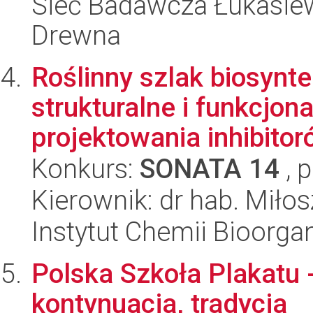
Sieć Badawcza Łukasiewi
Drewna
Roślinny szlak biosynte
strukturalne i funkcjon
projektowania inhibitoró
Konkurs:
SONATA 14
, 
Kierownik: dr hab. Miło
Instytut Chemii Bioorga
Polska Szkoła Plakatu 
kontynuacja, tradycja