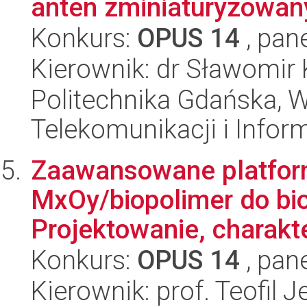
anten zminiaturyzowan
Konkurs:
OPUS 14
, pan
Kierownik: dr Sławomir 
Politechnika Gdańska, Wy
Telekomunikacji i Infor
Zaawansowane platfor
MxOy/biopolimer do b
Projektowanie, charakte
Konkurs:
OPUS 14
, pan
Kierownik: prof. Teofil 