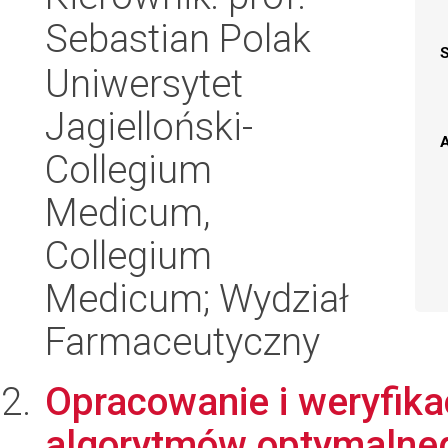
Sebastian Polak
Uniwersytet
Jagielloński-
A
Collegium
Medicum,
Collegium
Medicum; Wydział
Farmaceutyczny
Opracowanie i weryfika
algorytmów optymalneg