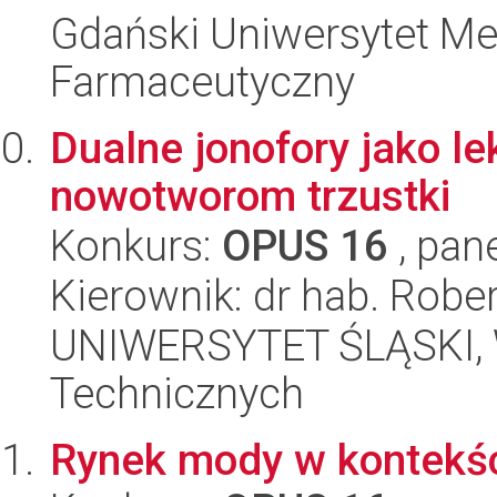
Gdański Uniwersytet Me
Farmaceutyczny
Dualne jonofory jako le
nowotworom trzustki
Konkurs:
OPUS 16
, pan
Kierownik: dr hab. Robe
UNIWERSYTET ŚLĄSKI, W
Technicznych
Rynek mody w kontekś