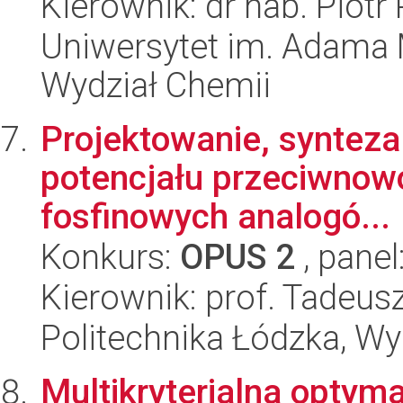
Kierownik: dr hab. Piotr 
Uniwersytet im. Adama 
Wydział Chemii
Projektowanie, synteza o
potencjału przeciwnow
fosfinowych analogó...
Konkurs:
OPUS 2
, panel
Kierownik: prof. Tadeus
Politechnika Łódzka, W
Multikryterialna optym