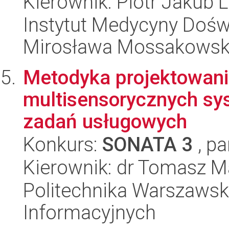
Kierownik: Piotr Jakub L
Instytut Medycyny Doświa
Mirosława Mossakowsk
Metodyka projektowania
multisensorycznych sy
zadań usługowych
Konkurs:
SONATA 3
, pa
Kierownik: dr Tomasz M
Politechnika Warszawska
Informacyjnych