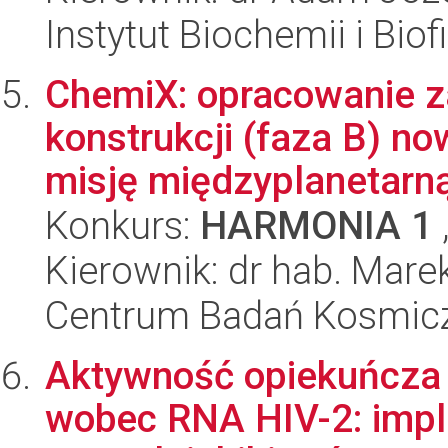
Instytut Biochemii i Biof
ChemiX: opracowanie z
konstrukcji (faza B) n
misję międzyplanetarną 
Konkurs:
HARMONIA 1
Kierownik: dr hab. Mare
Centrum Badań Kosmic
Aktywność opiekuńcza 
wobec RNA HIV-2: impli