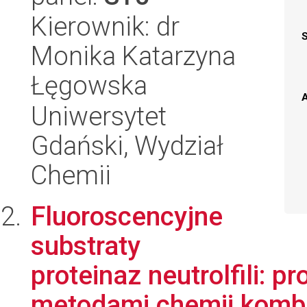
Kierownik: dr
Monika Katarzyna
Łęgowska
A
Uniwersytet
Gdański, Wydział
Chemii
Fluoroscencyjne
substraty
proteinaz neutrolfili: p
metodami chemii kombin