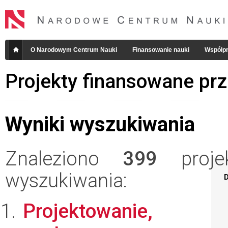
O Narodowym Centrum Nauki
Finansowanie nauki
Współpr
Projekty finansowane pr
Wyniki wyszukiwania
Znaleziono
399
projek
wyszukiwania:
D
Projektowanie,