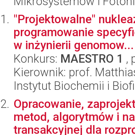
Mikrosystemów i Fotoni
"Projektowalne" nukleaz
programowanie specyfic
w inżynierii genomow...
Konkurs:
MAESTRO 1
, 
Kierownik: prof. Matthia
Instytut Biochemii i Biof
Opracowanie, zaprojek
metod, algorytmów i nar
transakcyjnej dla rozpr