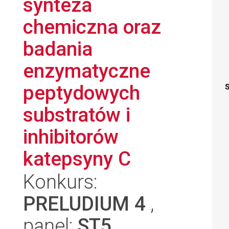
synteza
chemiczna oraz
badania
enzymatyczne
peptydowych
S
substratów i
inhibitorów
katepsyny C
Konkurs:
PRELUDIUM 4
,
panel:
ST5