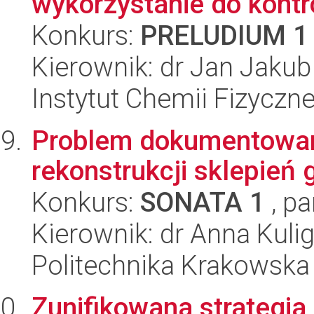
wykorzystanie do kontr
Konkurs:
PRELUDIUM 1
Kierownik: dr Jan Jaku
Instytut Chemii Fizyczn
Problem dokumentowan
rekonstrukcji sklepień 
Konkurs:
SONATA 1
, pa
Kierownik: dr Anna Kuli
Politechnika Krakowska
Zunifikowana strategi