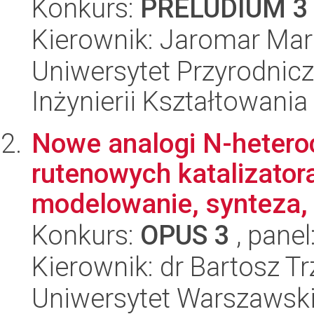
Konkurs:
PRELUDIUM 3
Kierownik: Jaromar Mar
Uniwersytet Przyrodnic
Inżynierii Kształtowania
Nowe analogi N-hetero
rutenowych katalizator
modelowanie, synteza, 
Konkurs:
OPUS 3
, panel
Kierownik: dr Bartosz T
Uniwersytet Warszawski