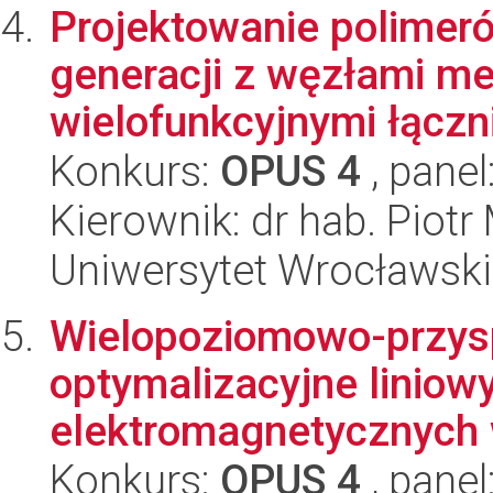
Projektowanie polimer
generacji z węzłami me
wielofunkcyjnymi łączni
Konkurs:
OPUS 4
, panel
Kierownik: dr hab. Piot
Uniwersytet Wrocławski
Wielopoziomowo-przys
optymalizacyjne liniow
elektromagnetycznych 
Konkurs:
OPUS 4
, panel