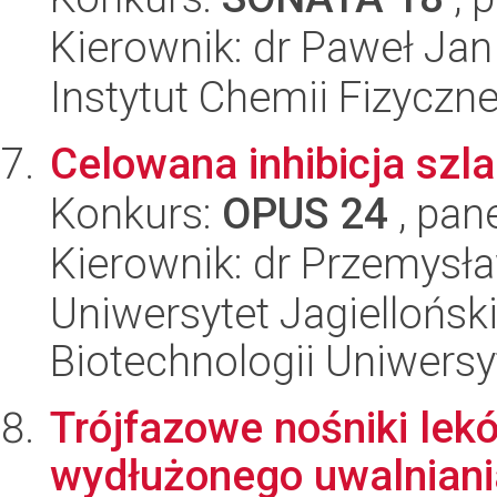
Kierownik: dr Paweł Jan
Instytut Chemii Fizyczn
Celowana inhibicja szl
Konkurs:
OPUS 24
, pan
Kierownik: dr Przemysł
Uniwersytet Jagiellońsk
Biotechnologii Uniwersy
Trójfazowe nośniki lek
wydłużonego uwalniani