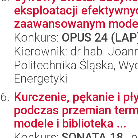
eksploatacji efektywn
zaawansowanym model
Konkurs:
OPUS 24 (LAP
Kierownik: dr hab. Joan
Politechnika Śląska, Wyd
Energetyki
Kurczenie, pękanie i p
podczas przemian term
modele i biblioteka ...
Konkurs:
SONATA 18
, 