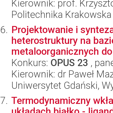
Kierownik: prof. Krzyszt
Politechnika Krakowska
Projektowanie i syntez
heterostruktury na bazi
metaloorganicznych do 
Konkurs:
OPUS 23
, pan
Kierownik: dr Paweł Maz
Uniwersytet Gdański, W
Termodynamiczny wkła
układach białko - ligan