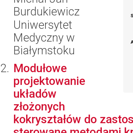
Burdukiewicz
Uniwersytet
Medyczny w
A
Białymstoku
Modułowe
projektowanie
układów
złożonych
kokryształów do zasto
sterowane metodami krys