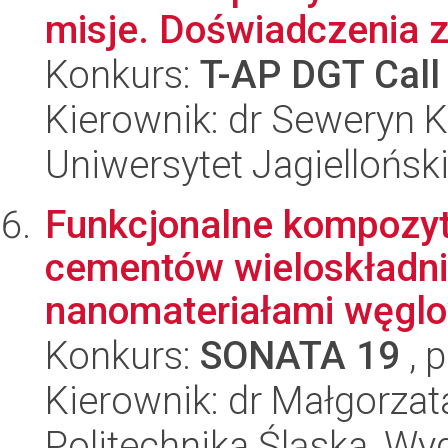
misje. Doświadczenia z 
Konkurs:
T-AP DGT Call
Kierownik: dr Seweryn K
Uniwersytet Jagielloński
Funkcjonalne kompozyty
cementów wieloskładn
nanomateriałami węglow
Konkurs:
SONATA 19
, 
Kierownik: dr Małgorzat
Politechnika Śląska, W