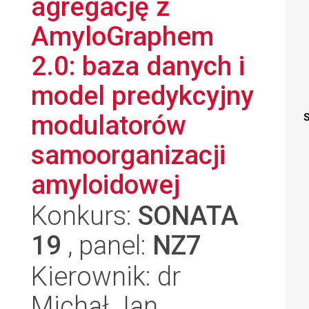
agregację z
AmyloGraphem
2.0: baza danych i
model predykcyjny
modulatorów
S
samoorganizacji
amyloidowej
Konkurs:
SONATA
19
, panel:
NZ7
Kierownik: dr
Michał Jan