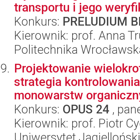
transportu i jego weryfik
Konkurs:
PRELUDIUM BI
Kierownik: prof. Anna T
Politechnika Wrocławsk
Projektowanie wielokro
strategia kontrolowania
monowarstw organiczny
Konkurs:
OPUS 24
, pan
Kierownik: prof. Piotr C
Uniwersytet Jagielloński