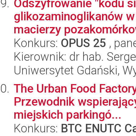
Odszyfrowanie "kodu s
glikozaminoglikanów w 
macierzy pozakomórko
Konkurs:
OPUS 25
, pan
Kierownik: dr hab. Ser
Uniwersytet Gdański, W
The Urban Food Factory
Przewodnik wspierający
miejskich parkingó...
Konkurs:
BTC ENUTC Ca