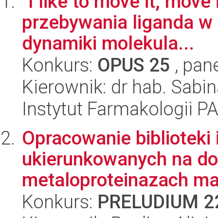
"I like to move it, move
przebywania liganda w 
dynamiki molekula...
Konkurs:
OPUS 25
, pan
Kierownik: dr hab. Sabi
Instytut Farmakologii P
Opracowanie biblioteki
ukierunkowanych na do
metaloproteinazach mac
Konkurs:
PRELUDIUM 2