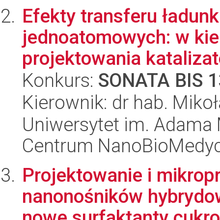
Efekty transferu ładunk
jednoatomowych: w kie
projektowania kataliza
Konkurs:
SONATA BIS 1
Kierownik: dr hab. Miko
Uniwersytet im. Adama 
Centrum NanoBioMedy
Projektowanie i mikro
nanonośników hybrydow
nowe surfaktanty cukro