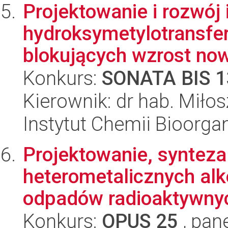
Projektowanie i rozwój 
hydroksymetylotransfe
blokujących wzrost no
Konkurs:
SONATA BIS 1
Kierownik: dr hab. Miło
Instytut Chemii Bioorga
Projektowanie, synteza
heterometalicznych alk
odpadów radioaktywnyc
Konkurs:
OPUS 25
, pan