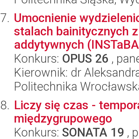
Umocnienie wydzieleni
stalach bainitycznych 
addytywnych (INSTaBAI
Konkurs:
OPUS 26
, pan
Kierownik: dr Aleksandr
Politechnika Wrocławsk
Liczy się czas - tempo
międzygrupowego
Konkurs:
SONATA 19
, 