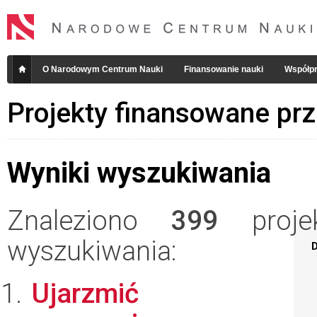
O Narodowym Centrum Nauki
Finansowanie nauki
Współpr
Projekty finansowane pr
Wyniki wyszukiwania
Znaleziono
399
projek
wyszukiwania:
D
Ujarzmić