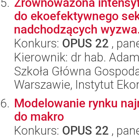
Zrównoważona intensyfi
do ekoefektywnego sekt
nadchodzących wyzwa.
Konkurs:
OPUS 22
, pan
Kierownik: dr hab. Ada
Szkoła Główna Gospoda
Warszawie, Instytut Eko
Modelowanie rynku najm
do makro
Konkurs:
OPUS 22
, pan