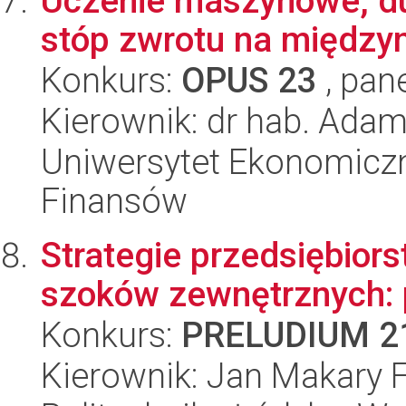
Uczenie maszynowe, duż
stóp zwrotu na między
Konkurs:
OPUS 23
, pan
Kierownik: dr hab. Ada
Uniwersytet Ekonomiczn
Finansów
Strategie przedsiębio
szoków zewnętrznych: 
Konkurs:
PRELUDIUM 2
Kierownik: Jan Makary 