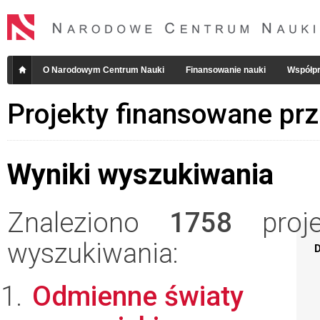
O Narodowym Centrum Nauki
Finansowanie nauki
Współpr
Projekty finansowane pr
Wyniki wyszukiwania
Znaleziono
1758
projek
wyszukiwania:
D
Odmienne światy