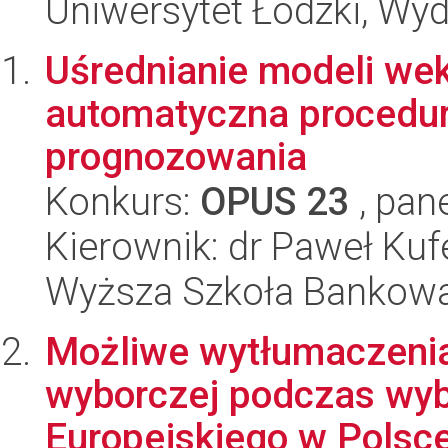
Uniwersytet Łódzki, Wy
Uśrednianie modeli wek
automatyczna procedur
prognozowania
Konkurs:
OPUS 23
, pan
Kierownik: dr Paweł Kuf
Wyższa Szkoła Bankowa
Możliwe wytłumaczenia
wyborczej podczas wy
Europejskiego w Polsce