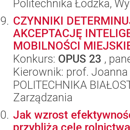
Politechnika Łódzka, Wyd
CZYNNIKI DETERMIN
AKCEPTACJĘ INTELI
MOBILNOŚCI MIEJSKI
Konkurs:
OPUS 23
, pan
Kierownik: prof. Joanna
POLITECHNIKA BIAŁOSTO
Zarządzania
Jak wzrost efektywnośc
przybliża cele rolnict