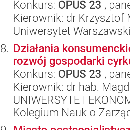
Konkurs:
OPUS 23
, pan
Kierownik: dr Krzysztof
Uniwersytet Warszawsk
Działania konsumenckie
rozwój gospodarki cyrk
Konkurs:
OPUS 23
, pan
Kierownik: dr hab. Mag
UNIWERSYTET EKONOM
Kolegium Nauk o Zarząd
Miasto postsocjalistycz