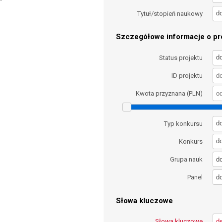
d
Tytuł/stopień naukowy
Szczegółowe informacje o pro
d
Status projektu
ID projektu
Kwota przyznana (PLN)
d
Typ konkursu
d
Konkurs
d
Grupa nauk
d
Panel
Słowa kluczowe
Słowa kluczowe