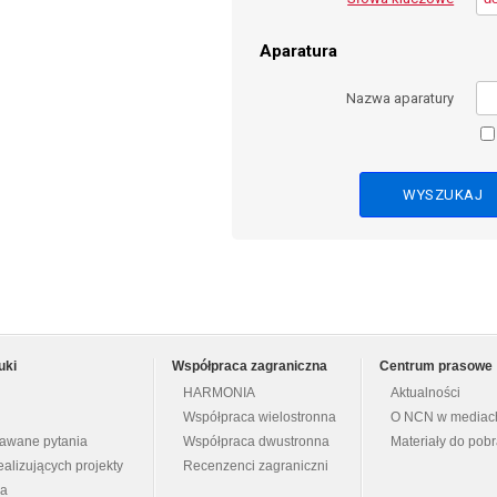
Aparatura
Nazwa aparatury
uki
Współpraca zagraniczna
Centrum prasowe
HARMONIA
Aktualności
Współpraca wielostronna
O NCN w mediac
dawane pytania
Współpraca dwustronna
Materiały do pob
ealizujących projekty
Recenzenci zagraniczni
na