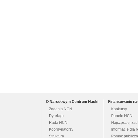
O Narodowym Centrum Nauki
Finansowanie na
Zadania NCN
Konkursy
Dyrekcja
Panele NCN
Rada NCN
Najczęściej za
Koordynatorzy
Informacje dla r
Struktura
Pomoc publicz