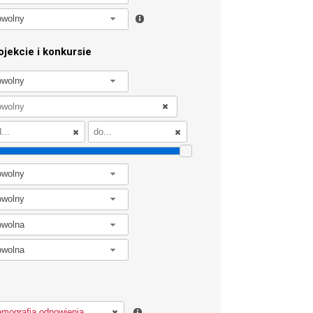
owolny
jekcie i konkursie
owolny
owolny
owolny
owolna
owolna