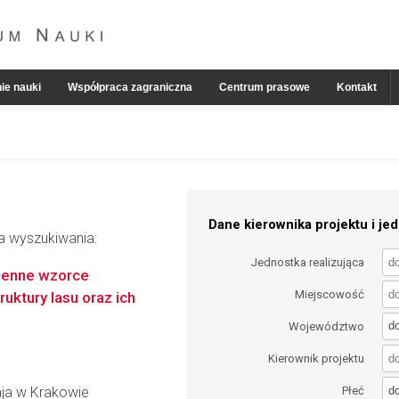
ie nauki
Współpraca zagraniczna
Centrum prasowe
Kontakt
Dane kierownika projektu i jed
ia wyszukiwania:
Jednostka realizująca
rzenne wzorce
Miejscowość
uktury lasu oraz ich
d
Województwo
Kierownik projektu
d
aja w Krakowie
Płeć