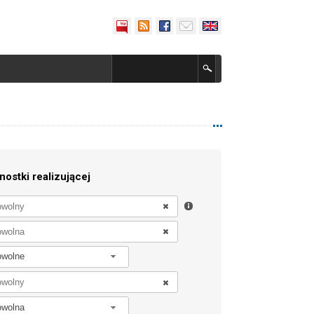
nostki realizującej
owolne
owolna