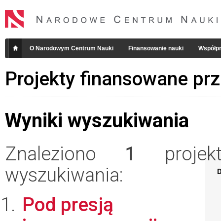
O Narodowym Centrum Nauki
Finansowanie nauki
Współpr
Projekty finansowane pr
Wyniki wyszukiwania
Znaleziono
1
projekt
wyszukiwania:
D
Pod presją