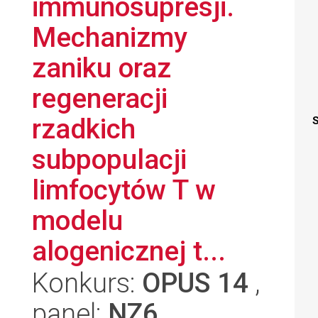
immunosupresji.
Mechanizmy
zaniku oraz
regeneracji
rzadkich
S
subpopulacji
limfocytów T w
modelu
alogenicznej t...
Konkurs:
OPUS 14
,
panel:
NZ6