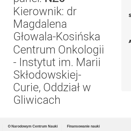
Kierownik: dr
Magdalena
Głowala-Kosińska
A
Centrum Onkologii
- Instytut im. Marii
Skłodowskiej-
Curie, Oddział w
Gliwicach
O Narodowym Centrum Nauki
Finansowanie nauki