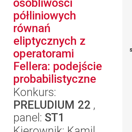
osobliwości
półliniowych
równań
eliptycznych z
operatorami
S
Fellera: podejście
probabilistyczne
Konkurs:
PRELUDIUM 22
,
panel:
ST1
Kierownik: Kamil