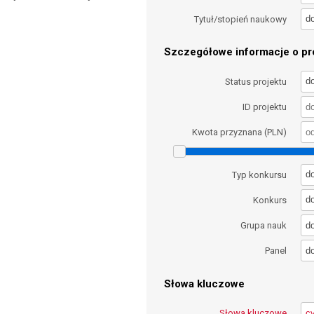
d
Tytuł/stopień naukowy
Szczegółowe informacje o pro
d
Status projektu
ID projektu
Kwota przyznana (PLN)
d
Typ konkursu
d
Konkurs
d
Grupa nauk
d
Panel
Słowa kluczowe
Słowa kluczowe