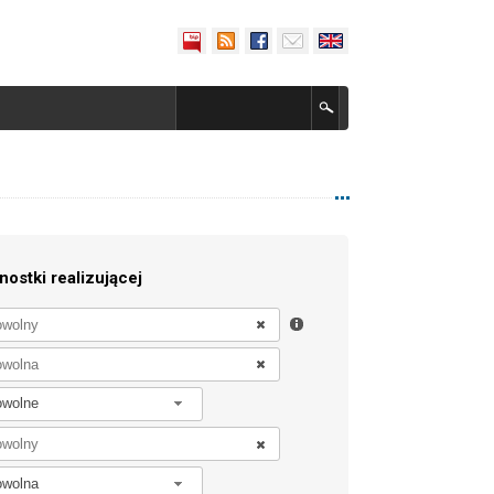
nostki realizującej
owolne
owolna