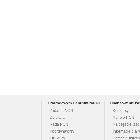
O Narodowym Centrum Nauki
Finansowanie na
Zadania NCN
Konkursy
Dyrekcja
Panele NCN
Rada NCN
Najczęściej za
Koordynatorzy
Informacje dla r
Struktura
Pomoc publicz