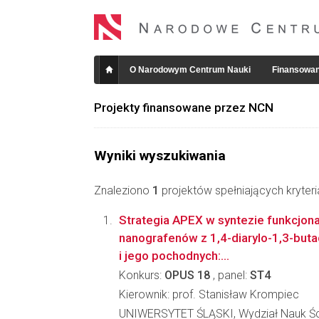
O Narodowym Centrum Nauki
Finansowan
Projekty finansowane przez NCN
Wyniki wyszukiwania
Znaleziono
1
projektów spełniających kryter
Strategia APEX w syntezie funkcjon
nanografenów z 1,4-diarylo-1,3-buta
i jego pochodnych:...
Konkurs:
OPUS 18
, panel:
ST4
Kierownik: prof. Stanisław Krompiec
UNIWERSYTET ŚLĄSKI, Wydział Nauk Ści