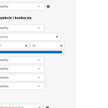
owolny
jekcie i konkursie
owolny
owolny
owolny
owolna
owolna