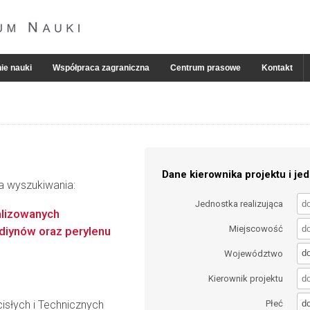
ie nauki
Współpraca zagraniczna
Centrum prasowe
Kontakt
Dane kierownika projektu i jed
ia wyszukiwania:
Jednostka realizująca
alizowanych
Miejscowość
diynów oraz perylenu
d
Województwo
Kierownik projektu
d
słych i Technicznych
Płeć