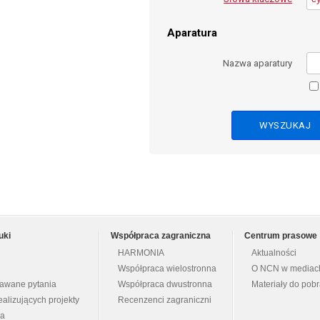
Aparatura
Nazwa aparatury
uki
Współpraca zagraniczna
Centrum prasowe
HARMONIA
Aktualności
Współpraca wielostronna
O NCN w mediac
dawane pytania
Współpraca dwustronna
Materiały do pob
ealizujących projekty
Recenzenci zagraniczni
na