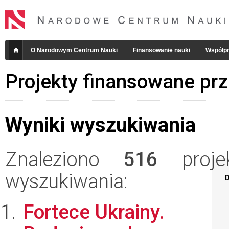
O Narodowym Centrum Nauki
Finansowanie nauki
Współpr
Projekty finansowane pr
Wyniki wyszukiwania
Znaleziono
516
projek
wyszukiwania:
D
Fortece Ukrainy.