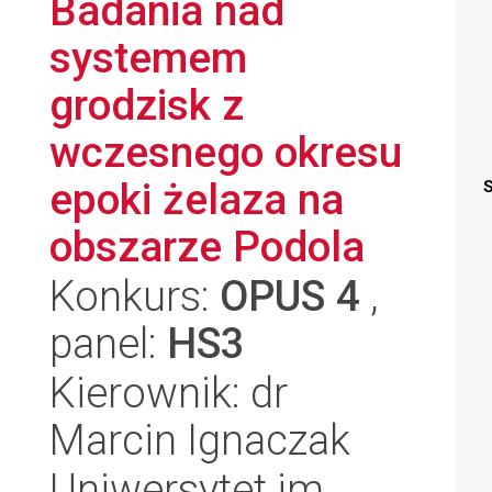
Badania nad
systemem
grodzisk z
wczesnego okresu
epoki żelaza na
S
obszarze Podola
Konkurs:
OPUS 4
,
panel:
HS3
Kierownik: dr
Marcin Ignaczak
Uniwersytet im.