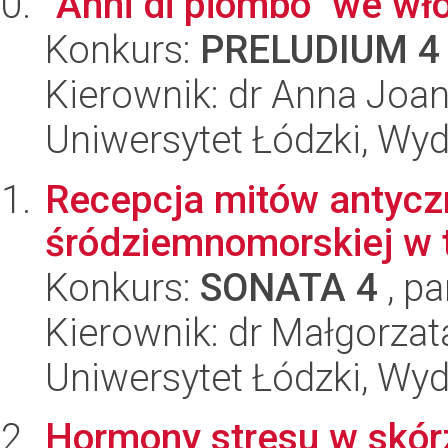
"Anni di piombo" we wł
Konkurs:
PRELUDIUM 4
Kierownik: dr Anna Joan
Uniwersytet Łódzki, Wydz
Recepcja mitów antyczn
śródziemnomorskiej w 
Konkurs:
SONATA 4
, pa
Kierownik: dr Małgorza
Uniwersytet Łódzki, Wydz
Hormony stresu w skór