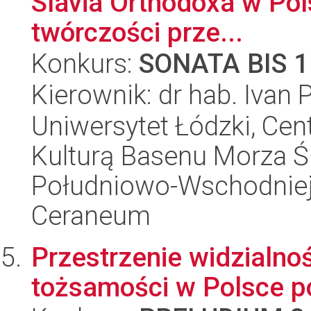
Slavia Orthodoxa w Polsc
twórczości prze...
Konkurs:
SONATA BIS 1
Kierownik: dr hab. Ivan 
Uniwersytet Łódzki, Cen
Kulturą Basenu Morza Ś
Południowo-Wschodniej 
Ceraneum
Przestrzenie widzialno
tożsamości w Polsce p