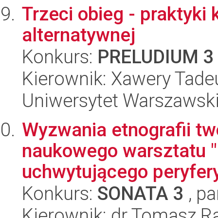
Trzeci obieg - praktyki
alternatywnej
Konkurs:
PRELUDIUM 3
Kierownik: Xawery Tade
Uniwersytet Warszawski,
Wyzwania etnografii t
naukowego warsztatu "
uchwytującego peryfery
Konkurs:
SONATA 3
, pa
Kierownik: dr Tomasz R