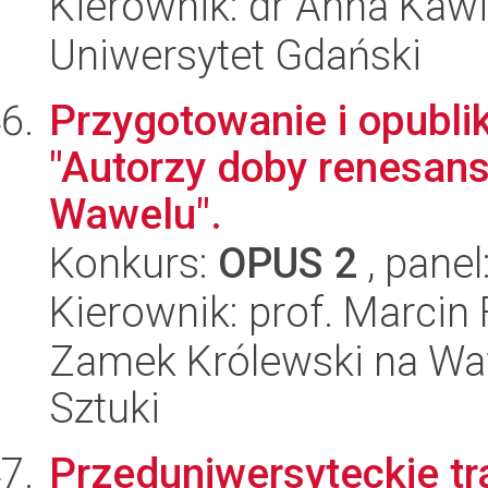
Kierownik: dr Anna Kaw
Uniwersytet Gdański
Przygotowanie i opubli
"Autorzy doby renesansu
Wawelu".
Konkurs:
OPUS 2
, panel
Kierownik: prof. Marcin 
Zamek Królewski na Wa
Sztuki
Przeduniwersyteckie tr