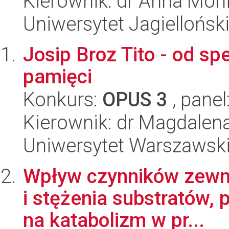
Kierownik: dr Anna Mon
Uniwersytet Jagiellońsk
Josip Broz Tito - od sp
pamięci
Konkurs:
OPUS 3
, panel
Kierownik: dr Magdale
Uniwersytet Warszawski,
Wpływ czynników zewnę
i stężenia substratów,
na katabolizm w pr...