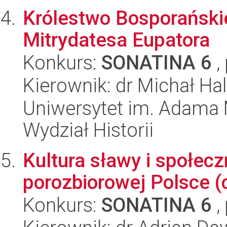
Królestwo Bosporański
Mitrydatesa Eupatora
Konkurs:
SONATINA 6
,
Kierownik: dr Michał H
Uniwersytet im. Adama 
Wydział Historii
Kultura sławy i społec
porozbiorowej Polsce (
Konkurs:
SONATINA 6
,