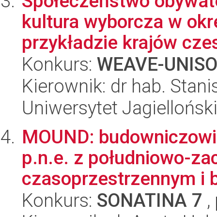
Społeczeństwo obywatel
kultura wyborcza w okre
przykładzie krajów czes
Konkurs:
WEAVE-UNIS
Kierownik: dr hab. Stani
Uniwersytet Jagiellońsk
MOUND: budowniczowie 
p.n.e. z południowo-zac
czasoprzestrzennym i bi
Konkurs:
SONATINA 7
,