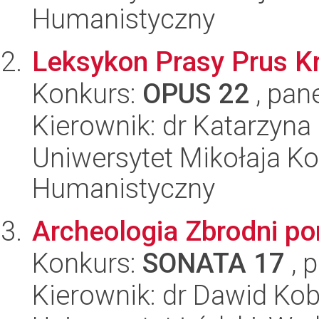
Humanistyczny
Leksykon Prasy Prus K
Konkurs:
OPUS 22
, pan
Kierownik: dr Katarzyna
Uniwersytet Mikołaja Ko
Humanistyczny
Archeologia Zbrodni p
Konkurs:
SONATA 17
, 
Kierownik: dr Dawid Kob