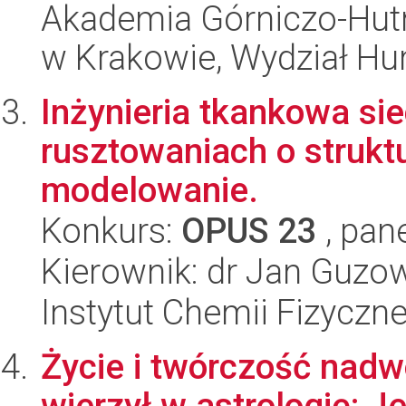
Akademia Górniczo-Hutn
w Krakowie, Wydział H
Inżynieria tkankowa sie
rusztowaniach o struktu
modelowanie.
Konkurs:
OPUS 23
, pan
Kierownik: dr Jan Guzo
Instytut Chemii Fizyczn
Życie i twórczość nadw
wierzył w astrologię: 