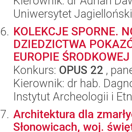
Kierownik: dr Adrian D
Uniwersytet Jagiellońsk
KOLEKCJE SPORNE. N
DZIEDZICTWA POKAZ
EUROPIE ŚRODKOWEJ
Konkurs:
OPUS 22
, pan
Kierownik: dr hab. Dag
Instytut Archeologii i E
Architektura dla zmarł
Słonowicach, woj. świę