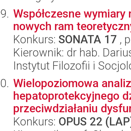
Współczesne wymiary n
nowych ram teoretyczn
Konkurs:
SONATA 17
, 
Kierownik: dr hab. Dariu
Instytut Filozofii i Socj
Wielopoziomowa analiz
hepatoprotekcyjnego dz
przeciwdziałaniu dysfu
Konkurs:
OPUS 22 (LAP