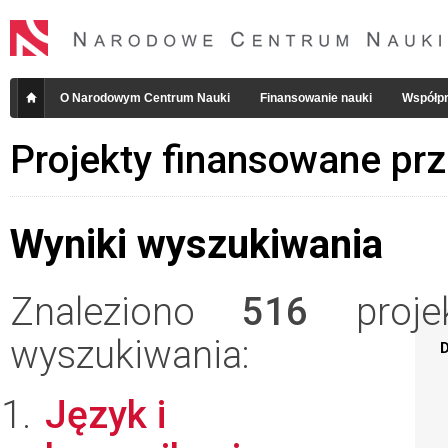
O Narodowym Centrum Nauki
Finansowanie nauki
Współpr
Projekty finansowane pr
Wyniki wyszukiwania
Znaleziono
516
projek
wyszukiwania:
D
Język i