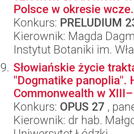
Polsce w okresie wcze.
Konkurs:
PRELUDIUM 2
Kierownik: Magda Dagm
Instytut Botaniki im. W
Słowiańskie życie trak
"Dogmatike panoplia". 
Commonwealth w XIII–.
Konkurs:
OPUS 27
, pan
Kierownik: dr hab. Mał
Uniwersytet Łódzki