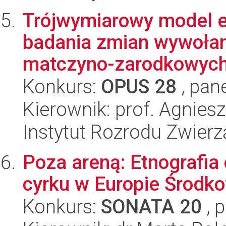
Trójwymiarowy model e
badania zmian wywołany
matczyno-zarodkowyc
Konkurs:
OPUS 28
, pan
Kierownik: prof. Agnies
Instytut Rozrodu Zwier
Poza areną: Etnografia
cyrku w Europie Środk
Konkurs:
SONATA 20
, 