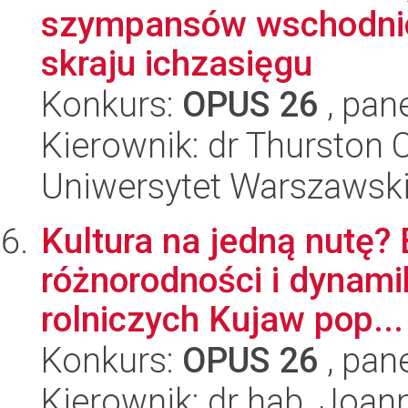
szympansów wschodnio
skraju ichzasięgu
Konkurs:
OPUS 26
, pan
Kierownik: dr Thurston 
Uniwersytet Warszawsk
Kultura na jedną nutę?
różnorodności i dynami
rolniczych Kujaw pop...
Konkurs:
OPUS 26
, pan
Kierownik: dr hab. Joan