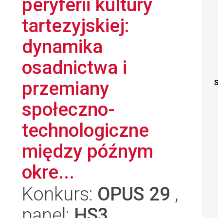
peryferii kultury
tartezyjskiej:
dynamika
osadnictwa i
przemiany
S
społeczno-
technologiczne
między późnym
okre...
Konkurs:
OPUS 29
,
panel:
HS3