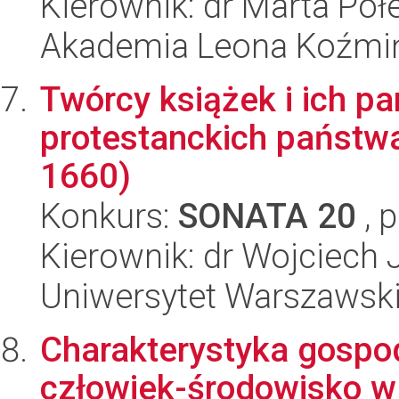
Kierownik: dr Marta Poł
Akademia Leona Koźmi
Twórcy książek i ich pa
protestanckich państwa
1660)
Konkurs:
SONATA 20
, 
Kierownik: dr Wojciech 
Uniwersytet Warszawsk
Charakterystyka gospoda
człowiek-środowisko w