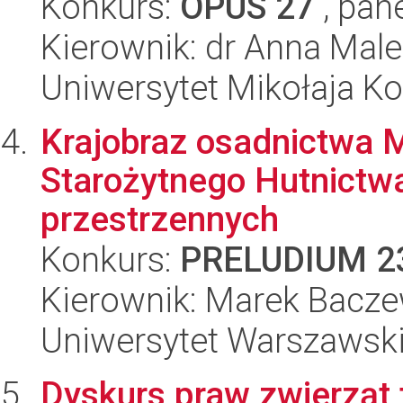
Konkurs:
OPUS 27
, pan
Kierownik: dr Anna Mal
Uniwersytet Mikołaja K
Krajobraz osadnictwa 
Starożytnego Hutnictwa
przestrzennych
Konkurs:
PRELUDIUM 2
Kierownik: Marek Bacze
Uniwersytet Warszawsk
Dyskurs praw zwierząt 