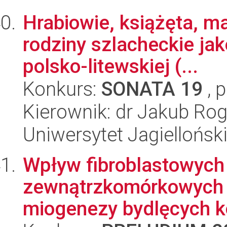
Hrabiowie, książęta, m
rodziny szlacheckie jak
polsko-litewskiej (...
Konkurs:
SONATA 19
, 
Kierownik: dr Jakub Rog
Uniwersytet Jagielloński
Wpływ fibroblastowyc
zewnątrzkomórkowych 
miogenezy bydlęcych ko