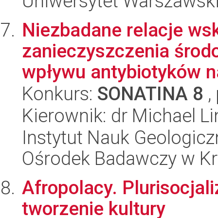
Uniwersytet Warszawsk
Niezbadane relacje ws
zanieczyszczenia środ
wpływu antybiotyków na
Konkurs:
SONATINA 8
,
Kierownik: dr Michael Li
Instytut Nauk Geologic
Ośrodek Badawczy w K
Afropolacy. Plurisocjal
tworzenie kultury