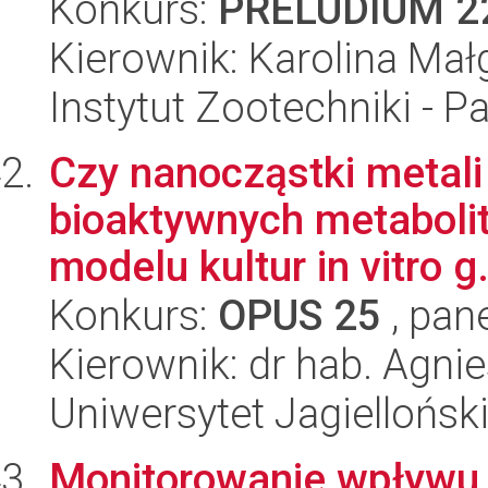
Konkurs:
PRELUDIUM 2
Kierownik: Karolina Ma
Instytut Zootechniki - 
Czy nanocząstki metali
bioaktywnych metabolit
modelu kultur in vitro g.
Konkurs:
OPUS 25
, pan
Kierownik: dr hab. Agni
Uniwersytet Jagiellońs
Monitorowanie wpływu 