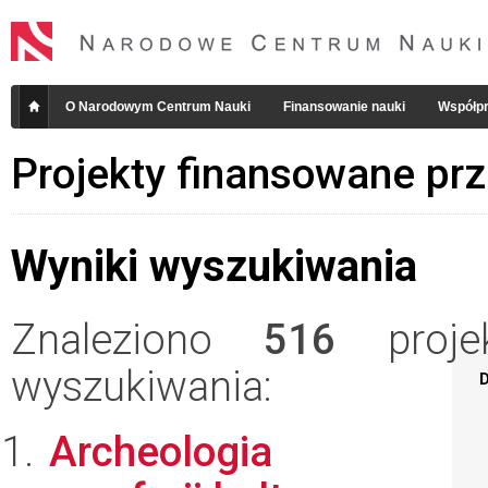
O Narodowym Centrum Nauki
Finansowanie nauki
Współpr
Projekty finansowane pr
Wyniki wyszukiwania
Znaleziono
516
projek
wyszukiwania:
D
Archeologia