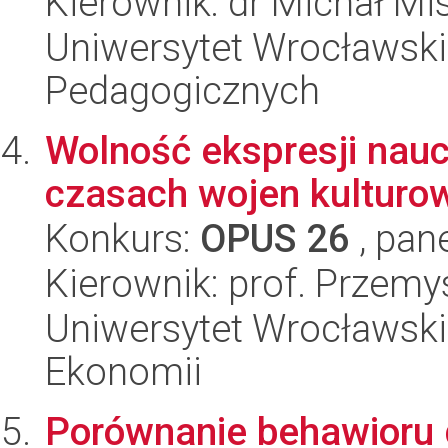
Kierownik: dr Michał Mi
Uniwersytet Wrocławski,
Pedagogicznych
Wolność ekspresji nau
czasach wojen kulturo
Konkurs:
OPUS 26
, pan
Kierownik: prof. Przem
Uniwersytet Wrocławski,
Ekonomii
Porównanie behawioru