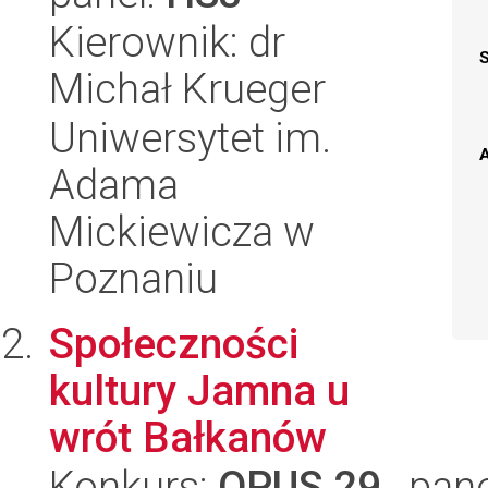
Kierownik: dr
Michał Krueger
Uniwersytet im.
A
Adama
Mickiewicza w
Poznaniu
Społeczności
kultury Jamna u
wrót Bałkanów
Konkurs:
OPUS 29
, pan