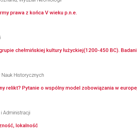
ormy prawa z końca V wieku p.n.e.
i
rupie chełmińskiej kultury łużyckiej(1200-450 BC). Badan
ł Nauk Historycznych
ny relikt? Pytanie o wspólny model zobowiązania w europej
i Administracji
zność, lokalność