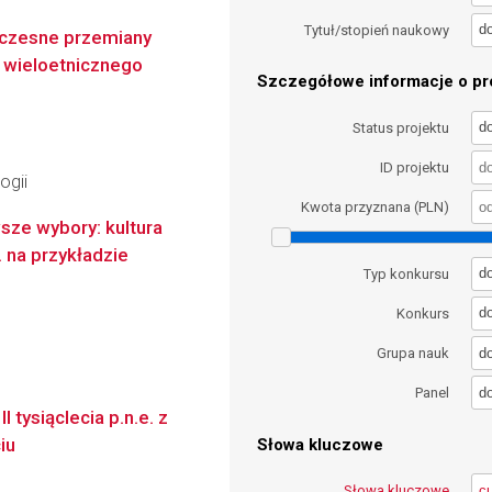
d
Tytuł/stopień naukowy
łczesne przemiany
 wieloetnicznego
Szczegółowe informacje o pro
d
Status projektu
ID projektu
ogii
Kwota przyznana (PLN)
sze wybory: kultura
 na przykładzie
d
Typ konkursu
d
Konkurs
d
Grupa nauk
d
Panel
tysiąclecia p.n.e. z
iu
Słowa kluczowe
Słowa kluczowe