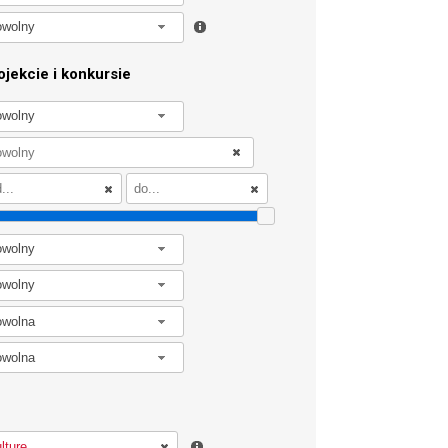
owolny
jekcie i konkursie
owolny
owolny
owolny
owolna
owolna