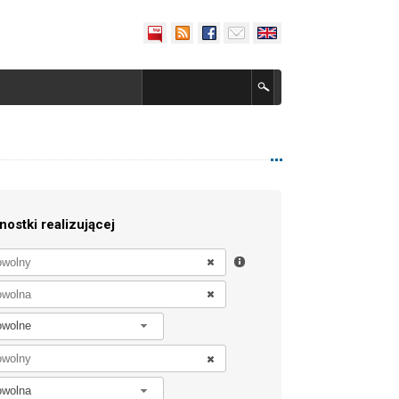
nostki realizującej
owolne
owolna