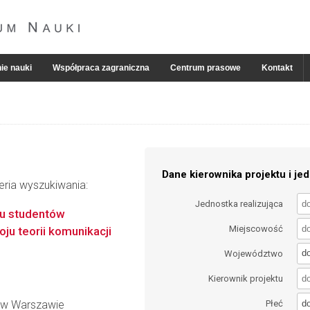
ie nauki
Współpraca zagraniczna
Centrum prasowe
Kontakt
Dane kierownika projektu i jed
eria wyszukiwania:
Jednostka realizująca
iu studentów
Miejscowość
ju teorii komunikacji
d
Województwo
Kierownik projektu
d
 w Warszawie
Płeć