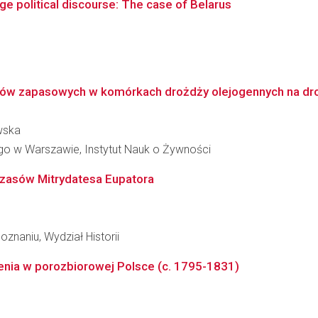
ge political discourse: The case of Belarus
idów zapasowych w komórkach drożdży olejogennych na dro
wska
o w Warszawie, Instytut Nauk o Żywności
czasów Mitrydatesa Eupatora
znaniu, Wydział Historii
enia w porozbiorowej Polsce (c. 1795-1831)