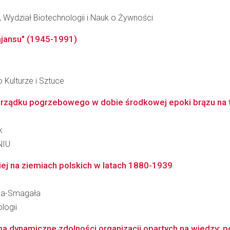
 Wydział Biotechnologii i Nauk o Żywności
ajansu" (1945-1991)
 Kulturze i Sztuce
rządku pogrzebowego w dobie środkowej epoki brązu na t
k
NIU
iej na ziemiach polskich w latach 1880-1939
ska-Smagała
logii
a dynamiczne zdolności organizacji opartych na wiedzy: po