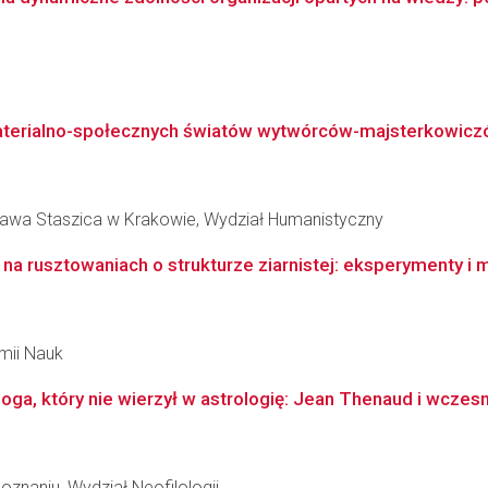
aterialno-społecznych światów wytwórców-majsterkowiczó
ława Staszica w Krakowie, Wydział Humanistyczny
h na rusztowaniach o strukturze ziarnistej: eksperymenty i
emii Nauk
oga, który nie wierzył w astrologię: Jean Thenaud i wczes
znaniu, Wydział Neofilologii