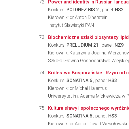
Power and identity in Russian-langua
Konkurs:
POLONEZ BIS 2
, panel:
HS2
Kierownik: dr Anton Dinerstein
Instytut Slawistyki PAN
Biochemiczne szlaki biosyntezy lip
Konkurs:
PRELUDIUM 21
, panel:
NZ9
Kierownik: Katarzyna Joanna Wierzcho
Szkoła Główna Gospodarstwa Wiejskieg
Królestwo Bosporańskie i Rzym od 
Konkurs:
SONATINA 6
, panel:
HS3
Kierownik: dr Michał Halamus
Uniwersytet im. Adama Mickiewicza w Po
Kultura sławy i społecznego wyróżni
Konkurs:
SONATINA 6
, panel:
HS3
Kierownik: dr Adrian Dawid Wesołowski