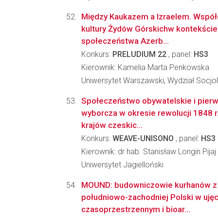
Między Kaukazem a Izraelem. Wspó
kultury Żydów Górskichw kontekście
społeczeństwa Azerb...
Konkurs:
PRELUDIUM 22
, panel:
HS3
Kierownik: Kamelia Marta Penkowska
Uniwersytet Warszawski, Wydział Socjol
Społeczeństwo obywatelskie i pierw
wyborcza w okresie rewolucji 1848 r.
krajów czeskic...
Konkurs:
WEAVE-UNISONO
, panel:
HS3
Kierownik: dr hab. Stanisław Longin Pijaj
Uniwersytet Jagielloński
MOUND: budowniczowie kurhanów z II 
południowo-zachodniej Polski w ujęc
czasoprzestrzennym i bioar...