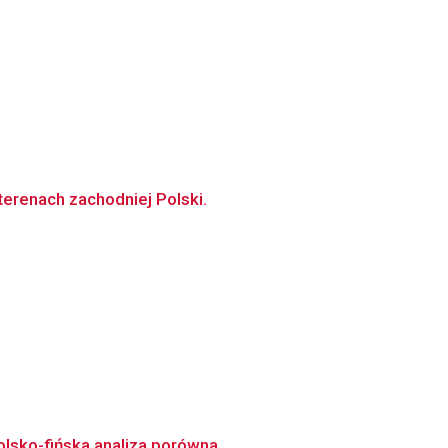
erenach zachodniej Polski.
lsko-fińska analiza porówna...