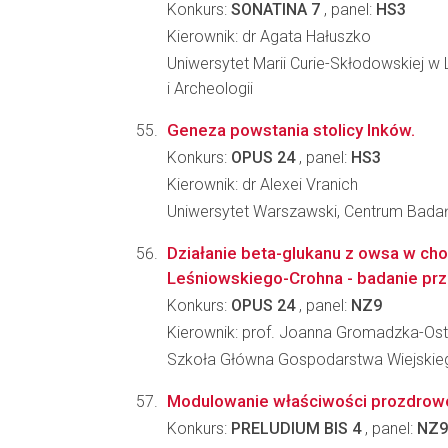
Konkurs:
SONATINA 7
, panel:
HS3
Kierownik: dr Agata Hałuszko
Uniwersytet Marii Curie-Skłodowskiej w Lu
i Archeologii
Geneza powstania stolicy Inków.
Konkurs:
OPUS 24
, panel:
HS3
Kierownik: dr Alexei Vranich
Uniwersytet Warszawski, Centrum Badań
Działanie beta-glukanu z owsa w cho
Leśniowskiego-Crohna - badanie prz
Konkurs:
OPUS 24
, panel:
NZ9
Kierownik: prof. Joanna Gromadzka-Os
Szkoła Główna Gospodarstwa Wiejskieg
Modulowanie właściwości prozdrowo
Konkurs:
PRELUDIUM BIS 4
, panel:
NZ9