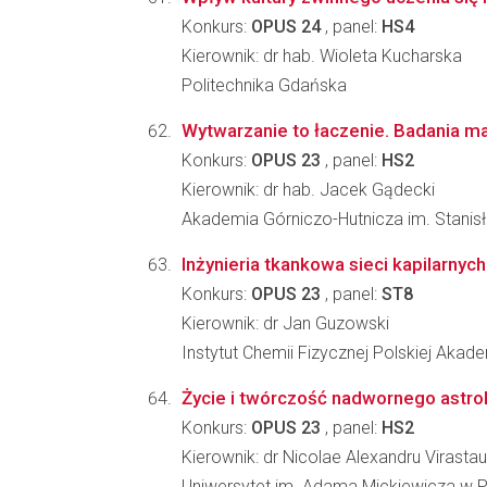
Konkurs:
OPUS 24
, panel:
HS4
Kierownik: dr hab. Wioleta Kucharska
Politechnika Gdańska
Wytwarzanie to łaczenie. Badania m
Konkurs:
OPUS 23
, panel:
HS2
Kierownik: dr hab. Jacek Gądecki
Akademia Górniczo-Hutnicza im. Stanis
Inżynieria tkankowa sieci kapilarnyc
Konkurs:
OPUS 23
, panel:
ST8
Kierownik: dr Jan Guzowski
Instytut Chemii Fizycznej Polskiej Akad
Życie i twórczość nadwornego astrol
Konkurs:
OPUS 23
, panel:
HS2
Kierownik: dr Nicolae Alexandru Virastau
Uniwersytet im. Adama Mickiewicza w Po