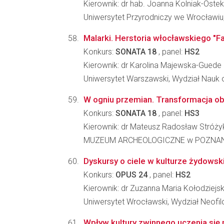
Kierownik: dr hab. Joanna Kolniak-Ostek
Uniwersytet Przyrodniczy we Wrocławiu,
Malarki. Herstoria włocławskiego "F
Konkurs:
SONATA 18
, panel:
HS2
Kierownik: dr Karolina Majewska-Guede
Uniwersytet Warszawski, Wydział Nauk o
W ogniu przemian. Transformacja ob
Konkurs:
SONATA 18
, panel:
HS3
Kierownik: dr Mateusz Radosław Stróży
MUZEUM ARCHEOLOGICZNE w POZNA
Dyskursy o ciele w kulturze żydowsk
Konkurs:
OPUS 24
, panel:
HS2
Kierownik: dr Zuzanna Maria Kołodziej
Uniwersytet Wrocławski, Wydział Neofilo
Wpływ kultury zwinnego uczenia się n