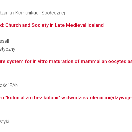
dzania i Komunikacji Społecznej
d: Church and Society in Late Medieval Iceland
ssell
styczny
re system for in vitro maturation of mammalian oocytes as f
ności PAN
na i "kolonializm bez kolonii" w dwudziestoleciu międzywo
styki