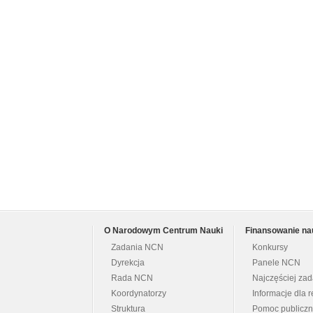
O Narodowym Centrum Nauki
Finansowanie na
Zadania NCN
Konkursy
Dyrekcja
Panele NCN
Rada NCN
Najczęściej za
Koordynatorzy
Informacje dla r
Struktura
Pomoc publicz