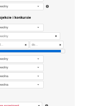
owolny
jekcie i konkursie
owolny
owolny
owolny
owolna
owolna