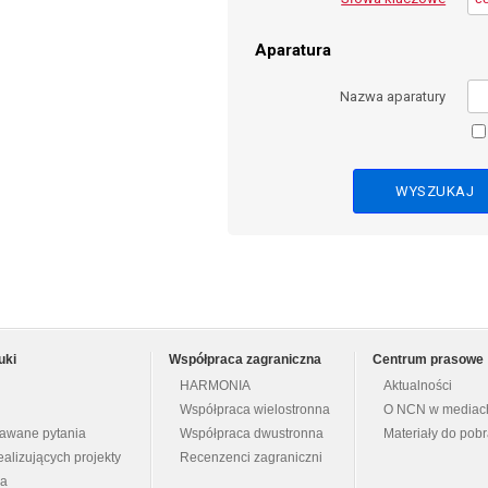
Aparatura
Nazwa aparatury
uki
Współpraca zagraniczna
Centrum prasowe
HARMONIA
Aktualności
Współpraca wielostronna
O NCN w mediac
dawane pytania
Współpraca dwustronna
Materiały do pob
ealizujących projekty
Recenzenci zagraniczni
na