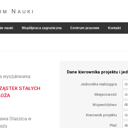
ie nauki
Współpraca zagraniczna
Centrum prasowe
Kontakt
Dane kierownika projektu i jed
ia wyszukiwania:
Jednostka realizująca
CZĄSTEK STAŁYCH
Miejscowość
ŁOŻA
d
Województwo
Kierownik projektu
ława Staszica w
d
Gazu
Płeć