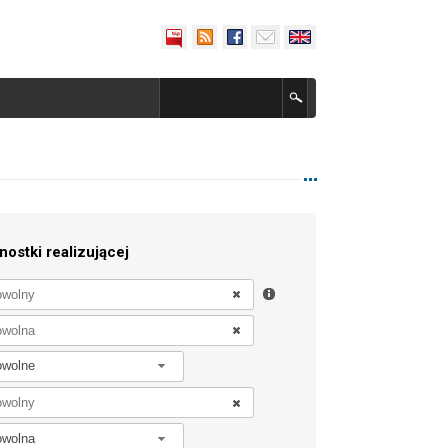
nostki realizującej
owolne
owolna