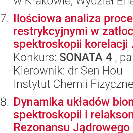
w Krakowie, Wydział Ener
Ilościowa analiza pro
restrykcyjnymi w zatł
spektroskopii korelacji .
Konkurs:
SONATA 4
, pa
Kierownik: dr Sen Hou
Instytut Chemii Fizyczn
Dynamika układów bio
spektroskopii i relaks
Rezonansu Jądrowego