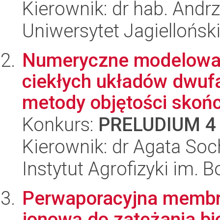
Kierownik: dr hab. Andrz
Uniwersytet Jagiellońsk
Numeryczne modelowan
ciekłych układów dwuf
metody objętości skońc
Konkurs:
PRELUDIUM 4
Kierownik: dr Agata So
Instytut Agrofizyki im.
Perwaporacyjna membr
jonową do zatężania bi