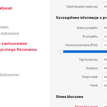
d
Tytuł/stopień naukowy
iaływań
Szczegółowe informacje o pro
rowiec
d
Status projektu
i Astronomii
ID projektu
h-zastosowanie
Kwota przyznana (PLN)
etycznego Rezonansu
d
Typ konkursu
d
Konkurs
 Astronomii i
d
Grupa nauk
d
Panel
Słowa kluczowe
Słowa kluczowe