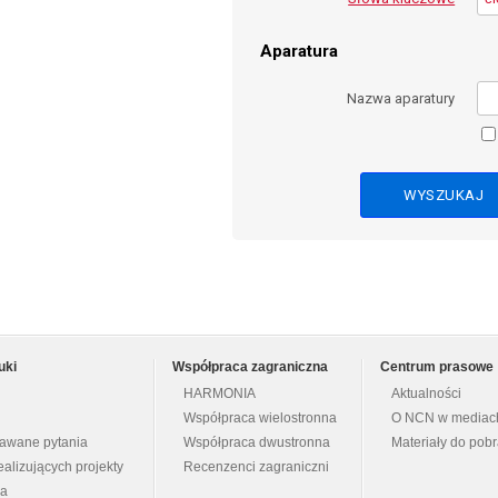
Aparatura
Nazwa aparatury
uki
Współpraca zagraniczna
Centrum prasowe
HARMONIA
Aktualności
Współpraca wielostronna
O NCN w mediac
dawane pytania
Współpraca dwustronna
Materiały do pob
ealizujących projekty
Recenzenci zagraniczni
na