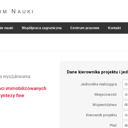
ie nauki
Współpraca zagraniczna
Centrum prasowe
Kontakt
Dane kierownika projektu i jed
ia wyszukiwania:
Jednostka realizująca
aci immobilizowanych
Miejscowość
yntezy fine
d
Województwo
Kierownik projektu
d
Płeć