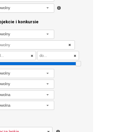
owolny
jekcie i konkursie
owolny
owolny
owolny
owolna
owolna