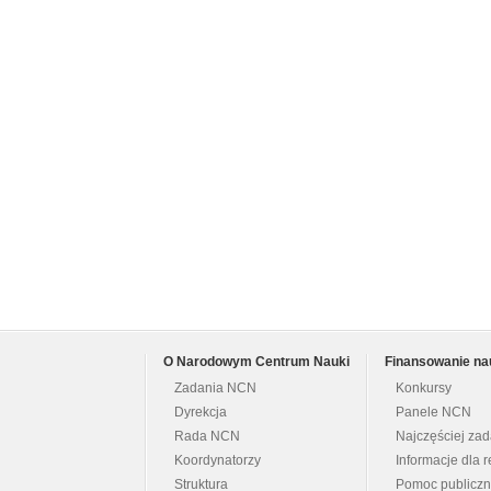
O Narodowym Centrum Nauki
Finansowanie na
Zadania NCN
Konkursy
Dyrekcja
Panele NCN
Rada NCN
Najczęściej za
Koordynatorzy
Informacje dla r
Struktura
Pomoc publicz