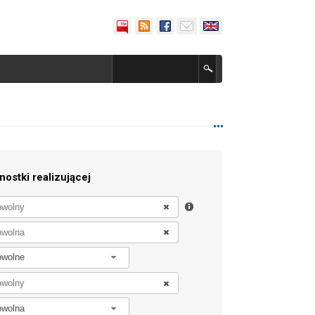
nostki realizującej
owolne
owolna